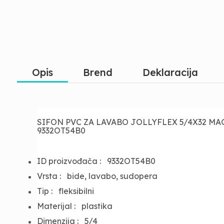
Opis
Brend
Deklaracija
SIFON PVC ZA LAVABO JOLLYFLEX 5/4X32 M
9332OT54B0
ID proizvođača :
9332OT54B0
Vrsta :
bide, lavabo, sudopera
Tip :
fleksibilni
Materijal :
plastika
Dimenzija :
5/4