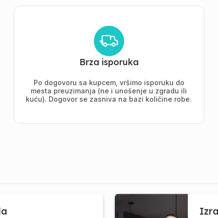
Brza isporuka
Po dogovoru sa kupcem, vršimo isporuku do
mesta preuzimanja (ne i unošenje u zgradu ili
kuću). Dogovor se zasniva na bazi količine robe.
la
Izr