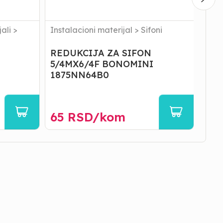
ali
>
Instalacioni materijal
>
Sifoni
Inst
REDUKCIJA ZA SIFON
NAS
5/4MX6/4F BONOMINI
32X
1875NN64B0
063
65
RSD/
kom
39