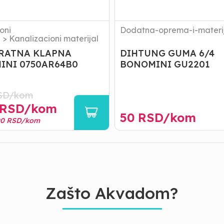
oni
Dodatna-oprema-i-materij
l
>
Kanalizacioni materijal
RATNA KLAPNA
DIHTUNG GUMA 6/4
INI 0750AR64B0
BONOMINI GU2201
SD/
kom
RSD/
kom
50
RSD/
kom
00
RSD/
kom
Zašto Akvadom?