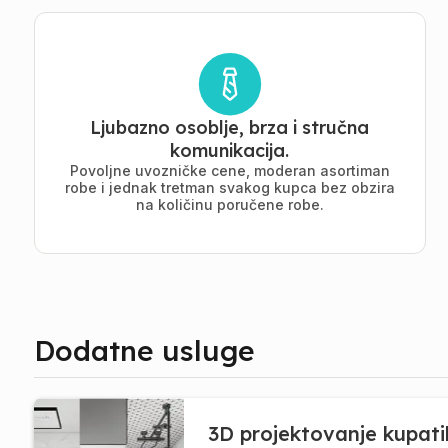
Ljubazno osoblje, brza i stručna
komunikacija.
Povoljne uvozničke cene, moderan asortiman
robe i jednak tretman svakog kupca bez obzira
na količinu poručene robe.
Dodatne usluge
3D projektovanje kupati