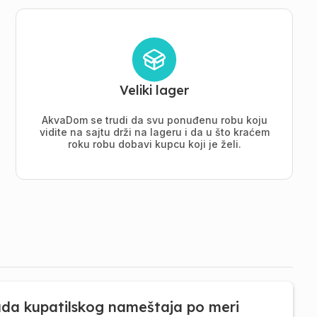
Veliki lager
AkvaDom se trudi da svu ponuđenu robu koju
vidite na sajtu drži na lageru i da u što kraćem
roku robu dobavi kupcu koji je želi.
ada kupatilskog nameštaja po meri