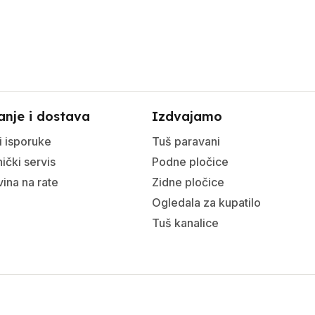
anje i dostava
Izdvajamo
i isporuke
Tuš paravani
ički servis
Podne pločice
ina na rate
Zidne pločice
Ogledala za kupatilo
Tuš kanalice