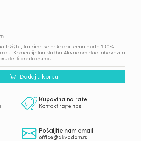
om
 tržištu, trudimo se prikazan cena bude 100%
prikazu. Komercijalna služba Akvadom doo, obavezno
onude ili predračuna.
Dodaj u korpu
Kupovina na rate
a
Kontaktirajte nas
Pošaljite nam email
office@akvadom.rs