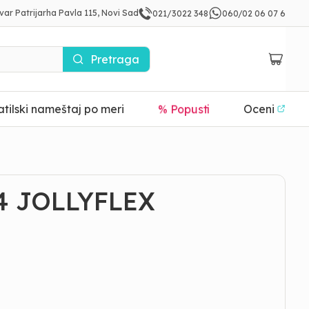
var Patrijarha Pavla 115, Novi Sad
021/3022 348
060/02 06 07 6
Pretraga
tilski nameštaj po meri
% Popusti
Oceni
4 JOLLYFLEX