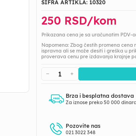
ŠIFRA ARTIKLA:
10320
250
RSD/
kom
Prikazana cena je sa uračunatim PDV-
Napomena: Zbog čestih promena cena na
ispravna ali se može desiti i greška u 
proverava cenu pre izdavanja krajnje p
1
Brza i besplatna dostava
Za iznose preko 50 000 dinar
Pozovite nas
021 3022 348