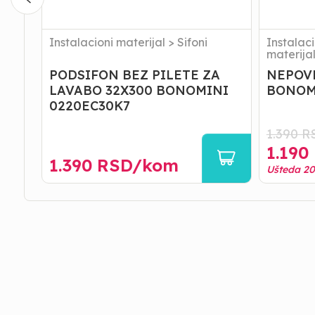
Instalacioni materijal
>
Sifoni
Instalaci
materija
PODSIFON BEZ PILETE ZA
NEPOV
LAVABO 32X300 BONOMINI
BONOM
0220EC30K7
1.390
R
1.190
1.390
RSD/
kom
Ušteda
2