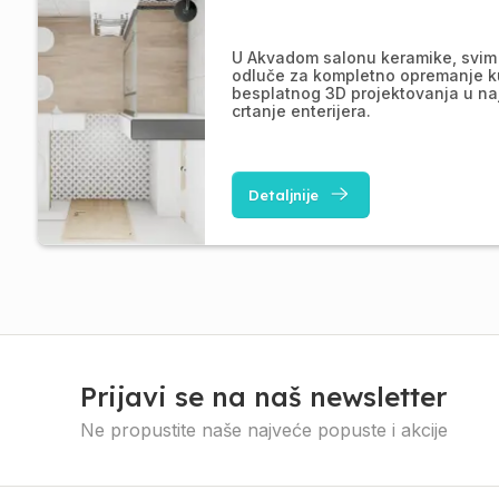
U Akvadom salonu keramike, svim 
odluče za kompletno opremanje k
besplatnog 3D projektovanja u na
crtanje enterijera.
Detaljnije
Prijavi se na naš newsletter
Ne propustite naše najveće popuste i akcije