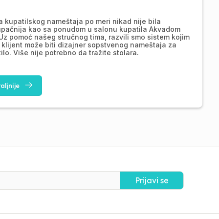
a kupatilskog nameštaja po meri nikad nije bila
upačnija kao sa ponudom u salonu kupatila Akvadom
Uz pomoć našeg stručnog tima, razvili smo sistem kojim
 klijent može biti dizajner sopstvenog nameštaja za
ilo. Više nije potrebno da tražite stolara.
aljnije
Prijavi se