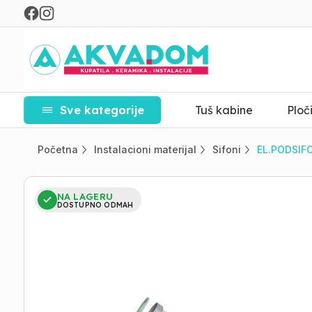
Sve kategorije
Tuš kabine
Ploč
Početna
Instalacioni materijal
Sifoni
EL.PODSIF
NA LAGERU
DOSTUPNO ODMAH