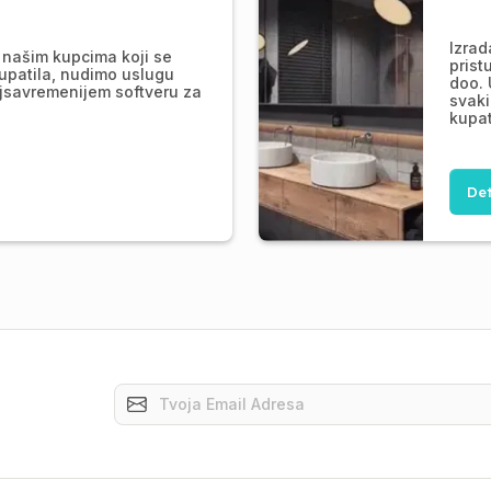
Izrad
našim kupcima koji se
prist
upatila, nudimo uslugu
doo. 
jsavremenijem softveru za
svaki
kupat
Det