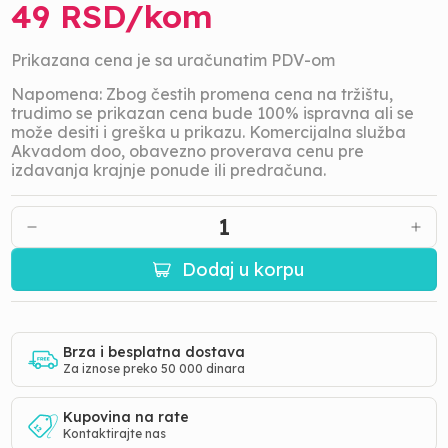
49
RSD/
kom
Prikazana cena je sa uračunatim PDV-om
Napomena: Zbog čestih promena cena na tržištu,
trudimo se prikazan cena bude 100% ispravna ali se
može desiti i greška u prikazu. Komercijalna služba
Akvadom doo, obavezno proverava cenu pre
izdavanja krajnje ponude ili predračuna.
1
Dodaj u korpu
Brza i besplatna dostava
Za iznose preko 50 000 dinara
Kupovina na rate
Kontaktirajte nas