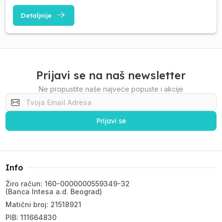
Detaljnije
Prijavi se na naš newsletter
Ne propustite naše najveće popuste i akcije
Prijavi se
Info
Žiro račun: 160-0000000559349-32
(Banca Intesa a.d. Beograd)
Matični broj: 21518921
PIB: 111664830