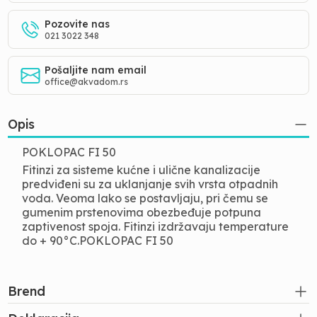
Pozovite nas
021 3022 348
Pošaljite nam email
office@akvadom.rs
Opis
POKLOPAC FI 50
Fitinzi za sisteme kućne i ulične kanalizacije
predviđeni su za uklanjanje svih vrsta otpadnih
voda. Veoma lako se postavljaju, pri čemu se
gumenim prstenovima obezbeđuje potpuna
zaptivenost spoja. Fitinzi izdržavaju temperature
do + 90°C.
POKLOPAC FI 50
Brend