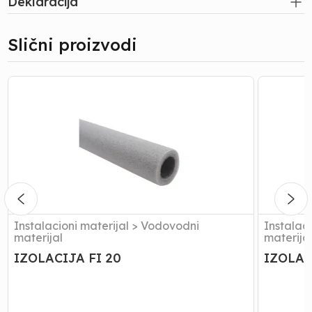
Deklaracija
Slični proizvodi
IZOLACIJA
IZOLACI
FI
FI
20
25
Instalacioni materijal
>
Vodovodni
Instalaci
materijal
materija
IZOLACIJA FI 20
IZOLAC