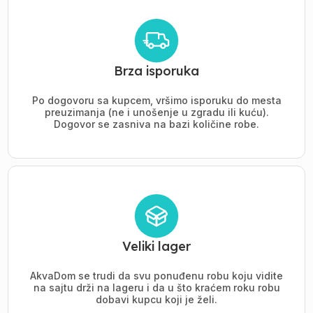
Brza isporuka
Po dogovoru sa kupcem, vršimo isporuku do mesta
preuzimanja (ne i unošenje u zgradu ili kuću).
Dogovor se zasniva na bazi količine robe.
Veliki lager
AkvaDom se trudi da svu ponuđenu robu koju vidite
na sajtu drži na lageru i da u što kraćem roku robu
dobavi kupcu koji je želi.