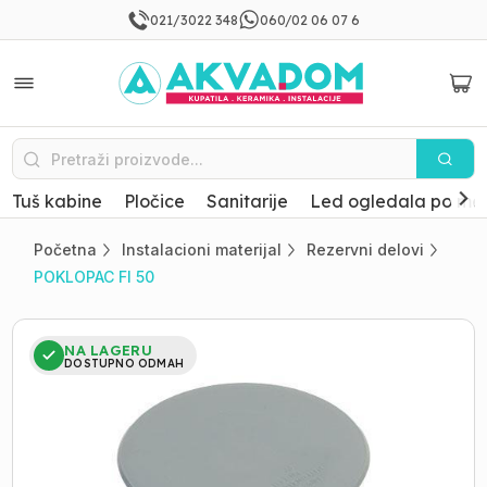
021/3022 348
060/02 06 07 6
Tuš kabine
Pločice
Sanitarije
Led ogledala po mer
Početna
Instalacioni materijal
Rezervni delovi
POKLOPAC FI 50
NA LAGERU
DOSTUPNO ODMAH