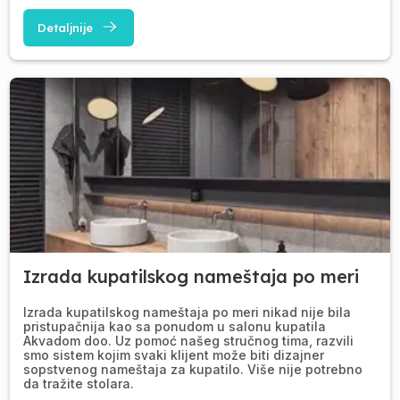
Detaljnije
Izrada kupatilskog nameštaja po meri
Izrada kupatilskog nameštaja po meri nikad nije bila
pristupačnija kao sa ponudom u salonu kupatila
Akvadom doo. Uz pomoć našeg stručnog tima, razvili
smo sistem kojim svaki klijent može biti dizajner
sopstvenog nameštaja za kupatilo. Više nije potrebno
da tražite stolara.