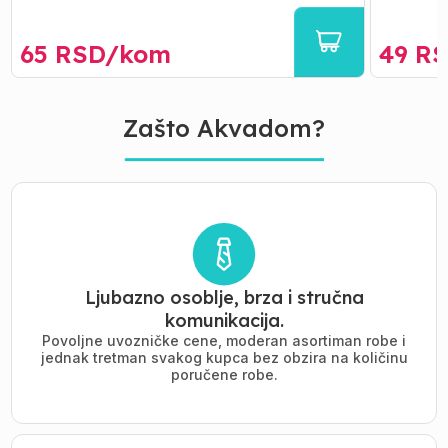
65
RSD/
kom
49
RS
Zašto Akvadom?
Ljubazno osoblje, brza i stručna
komunikacija.
Povoljne uvozničke cene, moderan asortiman robe i
jednak tretman svakog kupca bez obzira na količinu
poručene robe.