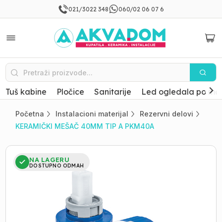
021/3022 348
060/02 06 07 6
Tuš kabine
Pločice
Sanitarije
Led ogledala po mer
Početna
Instalacioni materijal
Rezervni delovi
KERAMIČKI MEŠAČ 40MM TIP A PKM40A
NA LAGERU
DOSTUPNO ODMAH