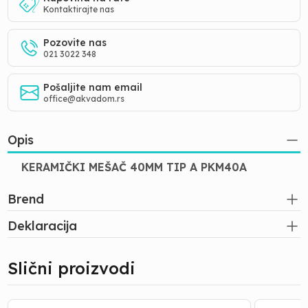
Kontaktirajte nas
Pozovite nas
021 3022 348
Pošaljite nam email
office@akvadom.rs
Opis
KERAMIČKI MEŠAČ 40MM TIP A PKM40A
Brend
Deklaracija
Slični proizvodi
LULA
EXCENTA