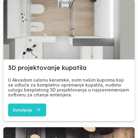
3D projektovanje kupatila
U Akvadom salonu keramike, svim našim kupcima koji
se odluče za kompletno opremanje kupatila, nudimo
uslugu besplatnog 3D projektovanja u najsavremenijem
softveru za crtanje enterijera.
Detaljnije