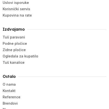
Uslovi isporuke
Korisnički servis
Kupovina na rate
Izdvajamo
Tuš paravani
Podne pločice
Zidne pločice
Ogledala za kupatilo
Tuš kanalice
Ostalo
O nama
Kontakt
Reference
Brendovi