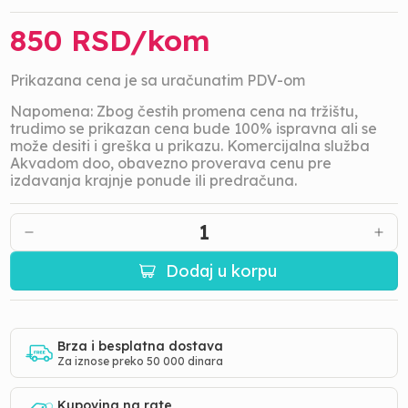
850
RSD/
kom
Prikazana cena je sa uračunatim PDV-om
Napomena: Zbog čestih promena cena na tržištu,
trudimo se prikazan cena bude 100% ispravna ali se
može desiti i greška u prikazu. Komercijalna služba
Akvadom doo, obavezno proverava cenu pre
izdavanja krajnje ponude ili predračuna.
1
Dodaj u korpu
Brza i besplatna dostava
Za iznose preko 50 000 dinara
Kupovina na rate