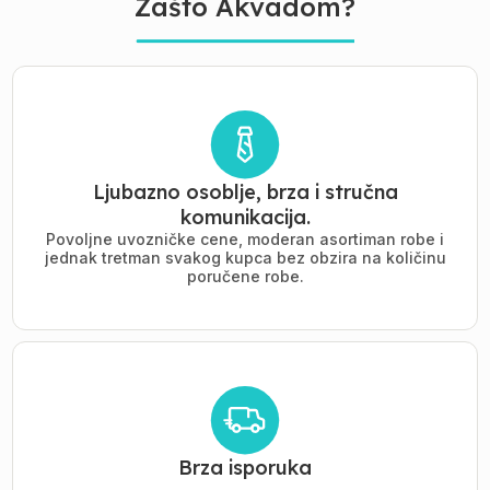
Zašto Akvadom?
Ljubazno osoblje, brza i stručna
komunikacija.
Povoljne uvozničke cene, moderan asortiman robe i
jednak tretman svakog kupca bez obzira na količinu
poručene robe.
Brza isporuka