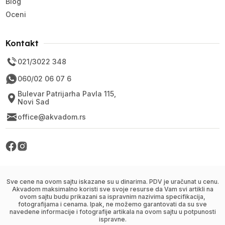
Blog
Oceni
Kontakt
021/3022 348
060/02 06 07 6
Bulevar Patrijarha Pavla 115,
Novi Sad
office@akvadom.rs
Sve cene na ovom sajtu iskazane su u dinarima. PDV je uračunat u cenu.
Akvadom maksimalno koristi sve svoje resurse da Vam svi artikli na
ovom sajtu budu prikazani sa ispravnim nazivima specifikacija,
fotografijama i cenama. Ipak, ne možemo garantovati da su sve
navedene informacije i fotografije artikala na ovom sajtu u potpunosti
ispravne.