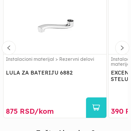
ZA
ZA
BATERIJU
BATERIJ
6882
STELUJU
Instalacioni materijal
>
Rezervni delovi
Instalaci
materija
LULA ZA BATERIJU 6882
EXCEN
STELU
875
RSD/
kom
390
R