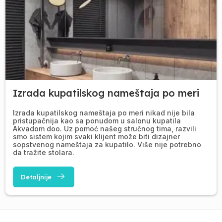
Izrada kupatilskog nameštaja po meri
Izrada kupatilskog nameštaja po meri nikad nije bila
pristupačnija kao sa ponudom u salonu kupatila
Akvadom doo. Uz pomoć našeg stručnog tima, razvili
smo sistem kojim svaki klijent može biti dizajner
sopstvenog nameštaja za kupatilo. Više nije potrebno
da tražite stolara.
Detaljnije