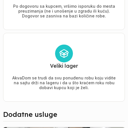
Po dogovoru sa kupcem, vršimo isporuku do mesta
preuzimanja (ne i unošenje u zgradu ili kuću).
Dogovor se zasniva na bazi količine robe.
Veliki lager
AkvaDom se trudi da svu ponuđenu robu koju vidite
na sajtu drži na lageru i da u što kraćem roku robu
dobavi kupcu koji je želi.
Dodatne usluge