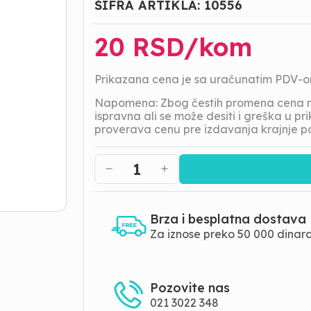
ŠIFRA ARTIKLA:
10556
20
RSD/
kom
Prikazana cena je sa uračunatim PDV-
Napomena: Zbog čestih promena cena na
ispravna ali se može desiti i greška u 
proverava cenu pre izdavanja krajnje p
1
Brza i besplatna dostava
Za iznose preko 50 000 dinar
Pozovite nas
021 3022 348