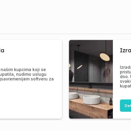
la
Izr
Izrad
našim kupcima koji se
prist
upatila, nudimo uslugu
doo. 
jsavremenijem softveru za
svaki
kupat
Det