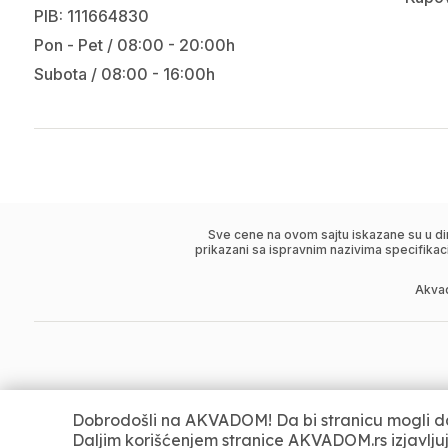
PIB: 111664830
Pon - Pet / 08:00 - 20:00h
Subota / 08:00 - 16:00h
Sve cene na ovom sajtu iskazane su u di
prikazani sa ispravnim nazivima specifikac
Akva
Dobrodošli na AKVADOM! Da bi stranicu mogli da
Daljim korišćenjem stranice AKVADOM.rs izjavlju