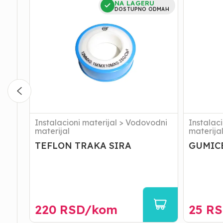
NA LAGERU
TRAKA
SA
DOSTUPNO ODMAH
SIRA
FILTERO
3/4
Instalacioni materijal
>
Vodovodni
Instalaci
materijal
materija
TEFLON TRAKA SIRA
GUMICE
220
RSD/
kom
25
RS