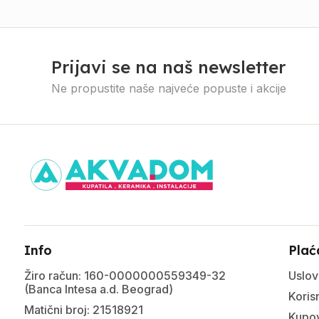
Prijavi se na naš newsletter
Ne propustite naše najveće popuste i akcije
Info
Plać
Žiro račun: 160-0000000559349-32
Uslov
(Banca Intesa a.d. Beograd)
Korisn
Matični broj: 21518921
Kupov