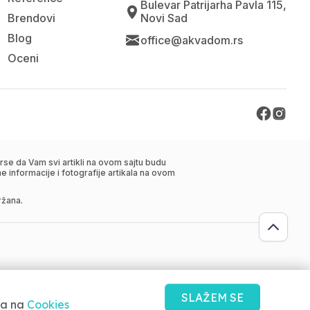
Bulevar Patrijarha Pavla 115,
Brendovi
Novi Sad
Blog
office@akvadom.rs
Oceni
se da Vam svi artikli na ovom sajtu budu
 informacije i fotografije artikala na ovom
ržana.
SLAŽEM SE
ma na
Cookies