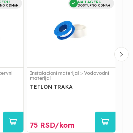
GERU
NA LAGERU
TRAKA
3/8
NO ODMAH
DOSTUPNO ODMAH
ervni
Instalacioni materijal
>
Vodovodni
Inst
materijal
mate
TEFLON TRAKA
KLI
75
RSD/
kom
7
R