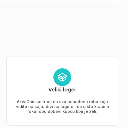
Veliki lager
AkvaDom se trudi da svu ponuđenu robu koju
vidite na sajtu drži na lageru i da u što kraćem
roku robu dobavi kupcu koji je želi.