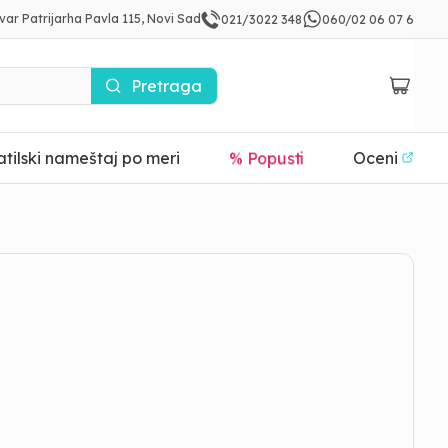
var Patrijarha Pavla 115, Novi Sad
021/3022 348
060/02 06 07 6
Pretraga
tilski nameštaj po meri
% Popusti
Oceni