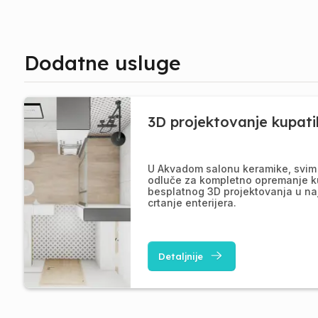
Dodatne usluge
3D projektovanje kupati
U Akvadom salonu keramike, svim 
odluče za kompletno opremanje k
besplatnog 3D projektovanja u na
crtanje enterijera.
Detaljnije