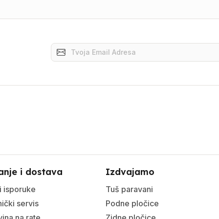
anje i dostava
Izdvajamo
i isporuke
Tuš paravani
ički servis
Podne pločice
ina na rate
Zidne pločice