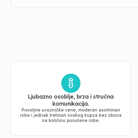
Ljubazno osoblje, brza i stručna
komunikacija.
Povoljne uvozničke cene, moderan asortiman
robe i jednak tretman svakog kupca bez obzira
na količinu poručene robe.