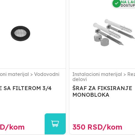
NA LA
ZA
DOSTUP
M
FIKSIRANJE
MONOBLOKA
oni materijal
>
Vodovodni
Instalacioni materijal
>
Rez
l
delovi
 SA FILTEROM 3/4
ŠRAF ZA FIKSIRANJE
MONOBLOKA
D/
kom
350
RSD/
kom