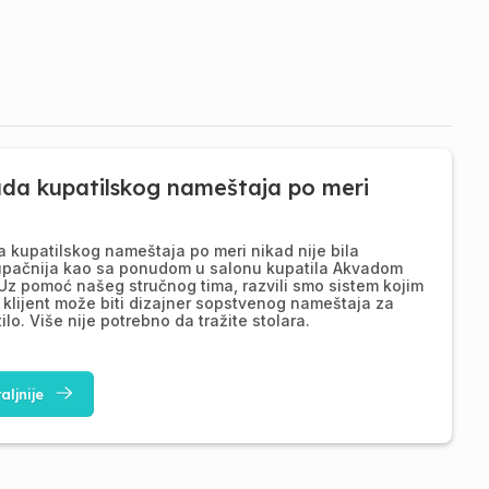
ada kupatilskog nameštaja po meri
a kupatilskog nameštaja po meri nikad nije bila
upačnija kao sa ponudom u salonu kupatila Akvadom
Uz pomoć našeg stručnog tima, razvili smo sistem kojim
 klijent može biti dizajner sopstvenog nameštaja za
ilo. Više nije potrebno da tražite stolara.
aljnije