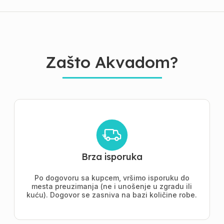
Zašto Akvadom?
Brza isporuka
Po dogovoru sa kupcem, vršimo isporuku do
mesta preuzimanja (ne i unošenje u zgradu ili
kuću). Dogovor se zasniva na bazi količine robe.