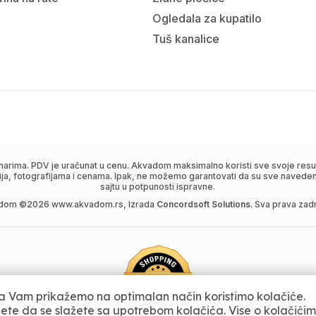
Ogledala za kupatilo
Tuš kanalice
narima. PDV je uračunat u cenu. Akvadom maksimalno koristi sve svoje resur
ija, fotografijama i cenama. Ipak, ne možemo garantovati da su sve navedene
sajtu u potpunosti ispravne.
dom ©
2026
www.akvadom.rs, Izrada
Concordsoft Solutions
. Sva prava zad
 Vam prikažemo na optimalan način koristimo kolačiće.
jete da se slažete sa upotrebom kolačića. Vise o kolačići