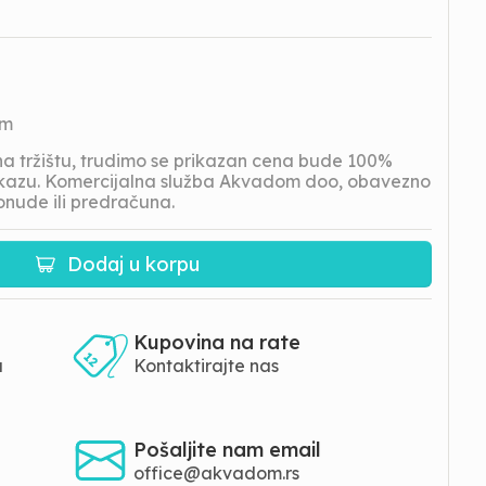
om
 tržištu, trudimo se prikazan cena bude 100%
prikazu. Komercijalna služba Akvadom doo, obavezno
onude ili predračuna.
Dodaj u korpu
Kupovina na rate
a
Kontaktirajte nas
Pošaljite nam email
office@akvadom.rs