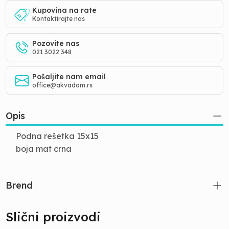
Kupovina na rate
Kontaktirajte nas
Pozovite nas
021 3022 348
Pošaljite nam email
office@akvadom.rs
Opis
Podna rešetka 15x15
boja mat crna
Brend
Slični proizvodi