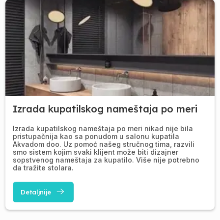
Izrada kupatilskog nameštaja po meri
Izrada kupatilskog nameštaja po meri nikad nije bila
pristupačnija kao sa ponudom u salonu kupatila
Akvadom doo. Uz pomoć našeg stručnog tima, razvili
smo sistem kojim svaki klijent može biti dizajner
sopstvenog nameštaja za kupatilo. Više nije potrebno
da tražite stolara.
Detaljnije