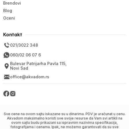
Brendovi
Blog
Oceni
Kontakt
021/3022 348
060/02 06 07 6
Bulevar Patrijarha Pavla 115,
Novi Sad
office@akvadom.rs
Sve cene na ovom sajtu iskazane su u dinarima. PDV je uračunat u cenu.
Akvadom maksimalno koristi sve svoje resurse da Vam svi artikli na
ovom sajtu budu prikazani sa ispravnim nazivima specifikacija,
fotografijama i cenama. Ipak, ne možemo garantovati da su sve