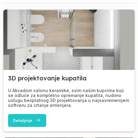
3D projektovanje kupatila
U Akvadom salonu keramike, svim našim kupcima koji
se odluče za kompletno opremanje kupatila, nudimo
uslugu besplatnog 3D projektovanja u najsavremenijem
softveru za crtanje enterijera.
Detaljnije