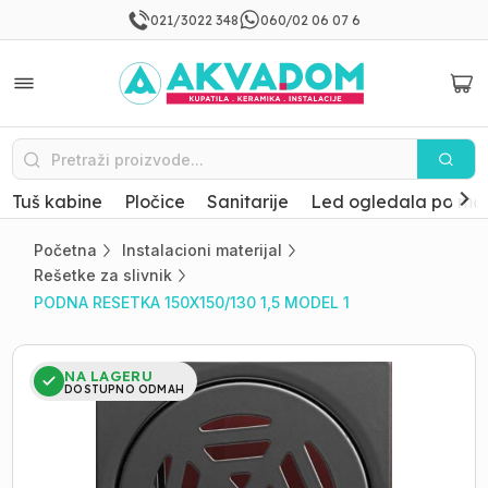
021/3022 348
060/02 06 07 6
Tuš kabine
Pločice
Sanitarije
Led ogledala po mer
Početna
Instalacioni materijal
Rešetke za slivnik
PODNA RESETKA 150X150/130 1,5 MODEL 1
NA LAGERU
DOSTUPNO ODMAH