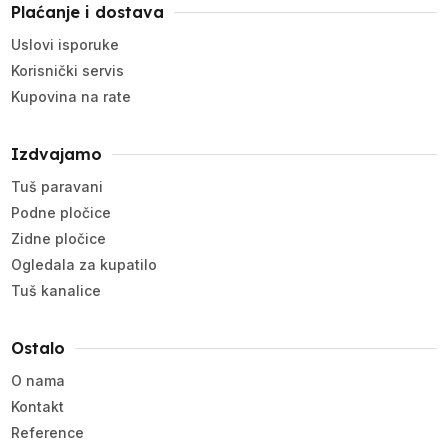
Plaćanje i dostava
Uslovi isporuke
Korisnički servis
Kupovina na rate
Izdvajamo
Tuš paravani
Podne pločice
Zidne pločice
Ogledala za kupatilo
Tuš kanalice
Ostalo
O nama
Kontakt
Reference