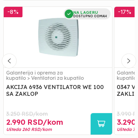
AKCIJA
0347
-
8
%
-
17
%
NA LAGERU
6936
VENTILA
DOSTUPNO ODMAH
VENTILATOR
OK
WE
01
100
SA
SA
ZAKLIPC
ZAKLOP
Galanterija i oprema za
Galanter
kupatilo
>
Ventilatori za kupatilo
kupatilo
AKCIJA 6936 VENTILATOR WE 100
0347 V
SA ZAKLOP
ZAKLI
3.250
RSD/
kom
3.990
R
2.990
RSD/
kom
3.290
Ušteda
260
RSD/
kom
Ušteda
7