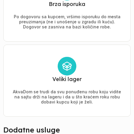
Brza isporuka
Po dogovoru sa kupcem, vršimo isporuku do mesta
preuzimanja (ne i unošenje u zgradu ili kuću).
Dogovor se zasniva na bazi količine robe.
Veliki lager
AkvaDom se trudi da svu ponuđenu robu koju vidite
na sajtu drži na lageru i da u što kraćem roku robu
dobavi kupcu koji je želi.
Dodatne usluge