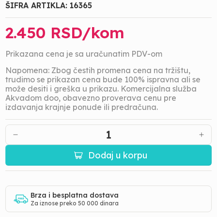
ŠIFRA ARTIKLA:
16365
2.450
RSD/
kom
Prikazana cena je sa uračunatim PDV-om
Napomena: Zbog čestih promena cena na tržištu,
trudimo se prikazan cena bude 100% ispravna ali se
može desiti i greška u prikazu. Komercijalna služba
Akvadom doo, obavezno proverava cenu pre
izdavanja krajnje ponude ili predračuna.
1
Dodaj u korpu
Brza i besplatna dostava
Za iznose preko 50 000 dinara