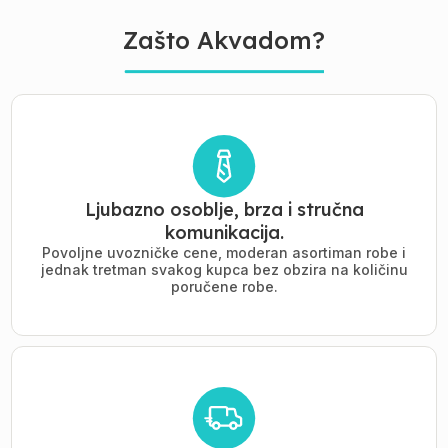
Zašto Akvadom?
Ljubazno osoblje, brza i stručna
komunikacija.
Povoljne uvozničke cene, moderan asortiman robe i
jednak tretman svakog kupca bez obzira na količinu
poručene robe.