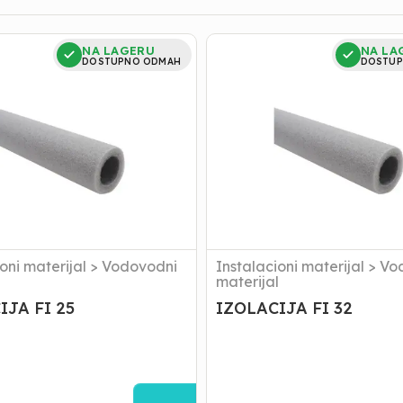
JA
IZOLACIJA
NA LAGERU
NA LA
FI
DOSTUPNO ODMAH
DOSTUP
32
oni materijal
>
Vodovodni
Instalacioni materijal
>
Vo
l
materijal
IJA FI 25
IZOLACIJA FI 32