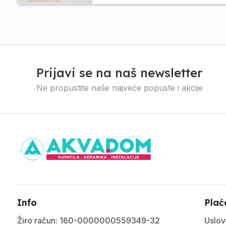
Prijavi se na naš newsletter
Ne propustite naše najveće popuste i akcije
Info
Plać
Žiro račun: 160-0000000559349-32
Uslov