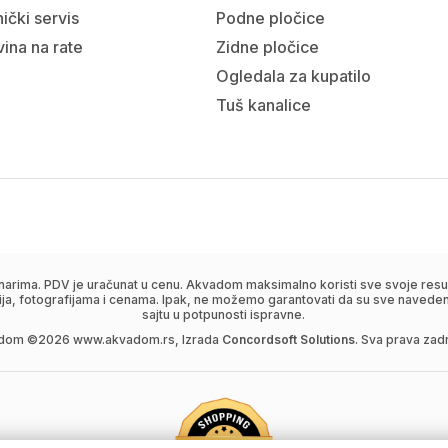
ički servis
Podne pločice
ina na rate
Zidne pločice
Ogledala za kupatilo
Tuš kanalice
narima. PDV je uračunat u cenu. Akvadom maksimalno koristi sve svoje resur
ija, fotografijama i cenama. Ipak, ne možemo garantovati da su sve navedene
sajtu u potpunosti ispravne.
dom ©
2026
www.akvadom.rs, Izrada
Concordsoft Solutions
. Sva prava zad