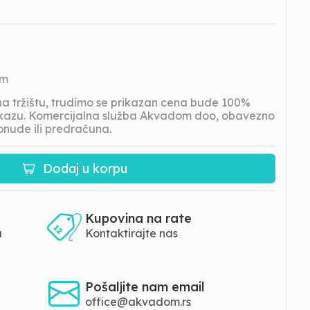
om
 tržištu, trudimo se prikazan cena bude 100%
prikazu. Komercijalna služba Akvadom doo, obavezno
onude ili predračuna.
Dodaj u korpu
Kupovina na rate
a
Kontaktirajte nas
Pošaljite nam email
office@akvadom.rs