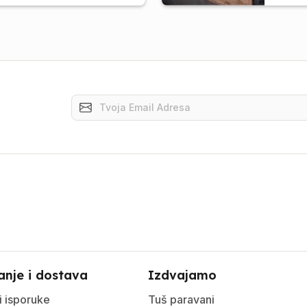
anje i dostava
Izdvajamo
i isporuke
Tuš paravani