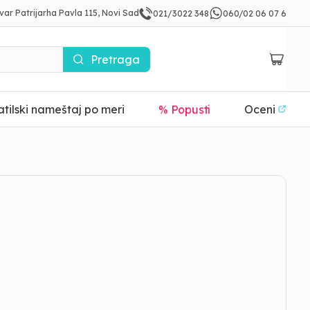
var Patrijarha Pavla 115, Novi Sad
021/3022 348
060/02 06 07 6
Pretraga
tilski nameštaj po meri
Oceni
% Popusti