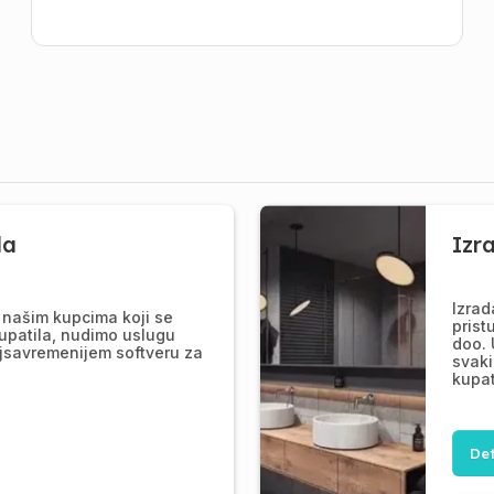
la
Izr
Izrad
našim kupcima koji se
prist
upatila, nudimo uslugu
doo. 
jsavremenijem softveru za
svaki
kupat
Det