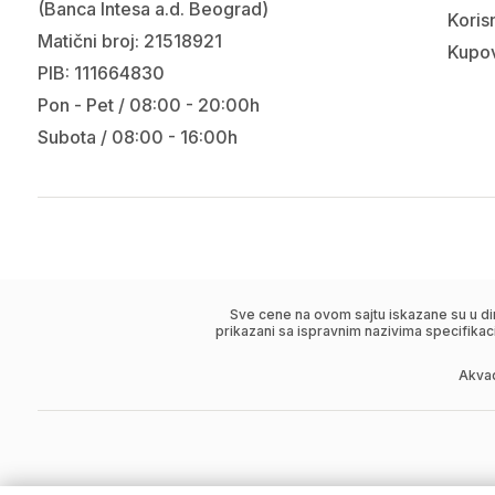
(Banca Intesa a.d. Beograd)
Korisn
Matični broj: 21518921
Kupov
PIB: 111664830
Pon - Pet / 08:00 - 20:00h
Subota / 08:00 - 16:00h
Sve cene na ovom sajtu iskazane su u di
prikazani sa ispravnim nazivima specifikac
Akva