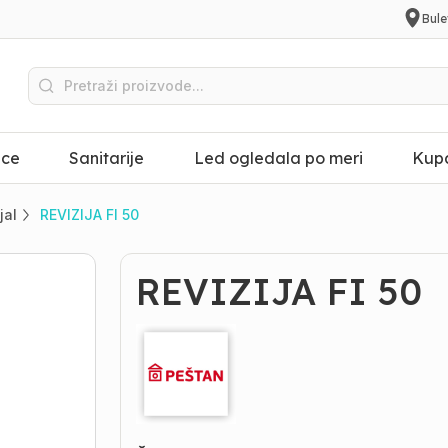
Bule
ice
Sanitarije
Led ogledala po meri
Kupa
jal
REVIZIJA FI 50
REVIZIJA FI 50