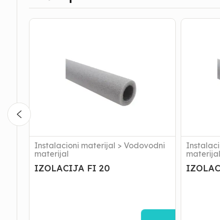
IZOLACIJA
IZOLACI
FI
FI
20
25
Instalacioni materijal
>
Vodovodni
Instalaci
materijal
materija
IZOLACIJA FI 20
IZOLAC