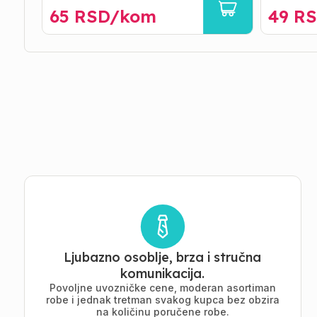
65
RSD/
kom
49
RS
Ljubazno osoblje, brza i stručna
komunikacija.
Povoljne uvozničke cene, moderan asortiman
robe i jednak tretman svakog kupca bez obzira
na količinu poručene robe.