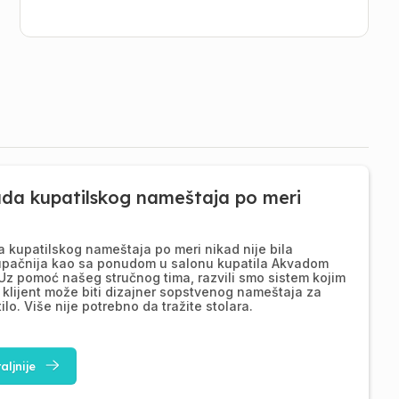
ada kupatilskog nameštaja po meri
a kupatilskog nameštaja po meri nikad nije bila
upačnija kao sa ponudom u salonu kupatila Akvadom
Uz pomoć našeg stručnog tima, razvili smo sistem kojim
 klijent može biti dizajner sopstvenog nameštaja za
ilo. Više nije potrebno da tražite stolara.
aljnije