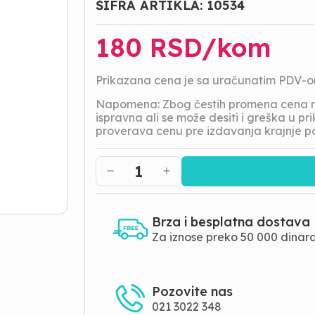
ŠIFRA ARTIKLA:
10534
180
RSD/
kom
Prikazana cena je sa uračunatim PDV-
Napomena: Zbog čestih promena cena na
ispravna ali se može desiti i greška u 
proverava cenu pre izdavanja krajnje p
1
Brza i besplatna dostava
Za iznose preko 50 000 dinar
Pozovite nas
021 3022 348