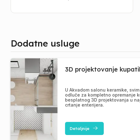
Dodatne usluge
3D projektovanje kupati
U Akvadom salonu keramike, svim 
odluče za kompletno opremanje k
besplatnog 3D projektovanja u na
crtanje enterijera.
Detaljnije