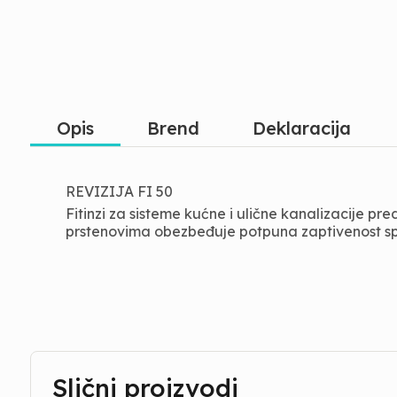
Opis
Brend
Deklaracija
REVIZIJA FI 50
Fitinzi za sisteme kućne i ulične kanalizacije p
prstenovima obezbeđuje potpuna zaptivenost spo
Slični proizvodi