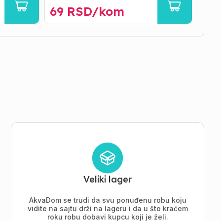
69
RSD/
kom
12
Veliki lager
AkvaDom se trudi da svu ponuđenu robu koju
vidite na sajtu drži na lageru i da u što kraćem
roku robu dobavi kupcu koji je želi.