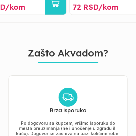
D/
kom
72
RSD/
kom
Zašto Akvadom?
Brza isporuka
Po dogovoru sa kupcem, vršimo isporuku do
mesta preuzimanja (ne i unošenje u zgradu ili
kuću). Dogovor se zasniva na bazi količine robe.