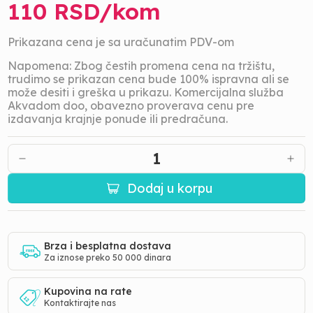
110
RSD/
kom
Prikazana cena je sa uračunatim PDV-om
Napomena: Zbog čestih promena cena na tržištu,
trudimo se prikazan cena bude 100% ispravna ali se
može desiti i greška u prikazu. Komercijalna služba
Akvadom doo, obavezno proverava cenu pre
izdavanja krajnje ponude ili predračuna.
1
Dodaj u korpu
Brza i besplatna dostava
Za iznose preko 50 000 dinara
Kupovina na rate
Kontaktirajte nas