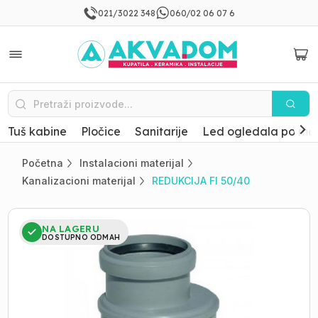
021/3022 348
060/02 06 07 6
Tuš kabine
Pločice
Sanitarije
Led ogledala po mer
Početna
Instalacioni materijal
Kanalizacioni materijal
REDUKCIJA FI 50/40
NA LAGERU
DOSTUPNO ODMAH