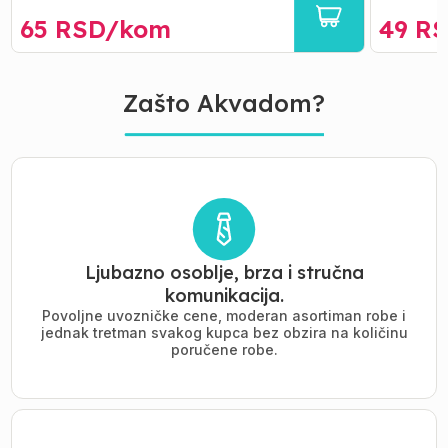
65
RSD/
kom
49
RS
Zašto Akvadom?
Ljubazno osoblje, brza i stručna
komunikacija.
Povoljne uvozničke cene, moderan asortiman robe i
jednak tretman svakog kupca bez obzira na količinu
poručene robe.