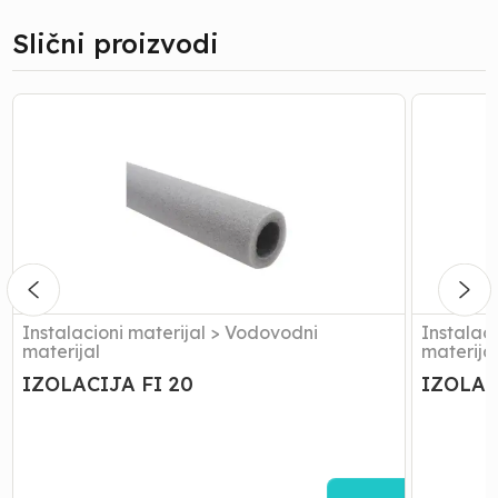
Slični proizvodi
IZOLACIJA
IZOLACI
FI
FI
20
25
Instalacioni materijal
>
Vodovodni
Instalaci
materijal
materija
IZOLACIJA FI 20
IZOLAC