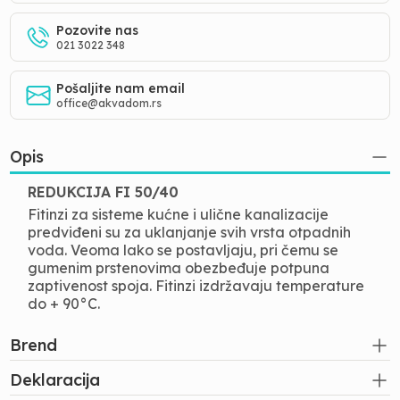
Pozovite nas
021 3022 348
Pošaljite nam email
office@akvadom.rs
Opis
REDUKCIJA FI 50/40
Fitinzi za sisteme kućne i ulične kanalizacije
predviđeni su za uklanjanje svih vrsta otpadnih
voda. Veoma lako se postavljaju, pri čemu se
gumenim prstenovima obezbeđuje potpuna
zaptivenost spoja. Fitinzi izdržavaju temperature
do + 90°C.
Brend
Deklaracija