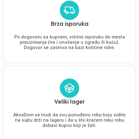
Brza isporuka
Po dogovoru sa kupcem, vršimo isporuku do mesta
preuzimanja (ne i unošenje u zgradu ili kuću).
Dogovor se zasniva na bazi količine robe.
Veliki lager
AkvaDom se trudi da svu ponuđenu robu koju vidite
na sajtu drži na lageru i da u što kraćem roku robu
dobavi kupcu koji je želi.