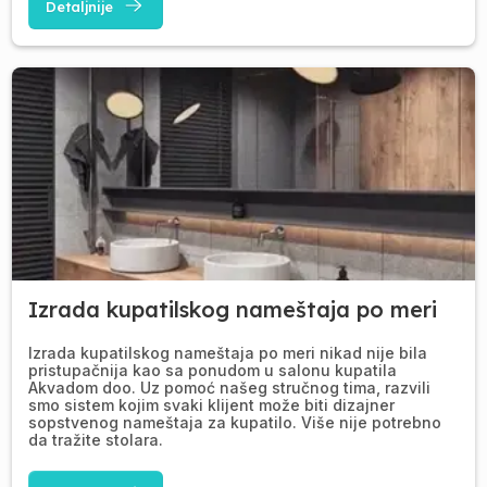
Detaljnije
Izrada kupatilskog nameštaja po meri
Izrada kupatilskog nameštaja po meri nikad nije bila
pristupačnija kao sa ponudom u salonu kupatila
Akvadom doo. Uz pomoć našeg stručnog tima, razvili
smo sistem kojim svaki klijent može biti dizajner
sopstvenog nameštaja za kupatilo. Više nije potrebno
da tražite stolara.