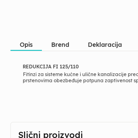
Opis
Brend
Deklaracija
REDUKCIJA FI 125/110
Fitinzi za sisteme kućne i ulične kanalizacije p
prstenovima obezbeđuje potpuna zaptivenost spo
Slični proizvodi