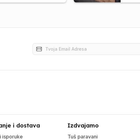
anje i dostava
Izdvajamo
i isporuke
Tuš paravani