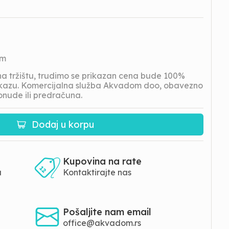
om
 tržištu, trudimo se prikazan cena bude 100%
prikazu. Komercijalna služba Akvadom doo, obavezno
onude ili predračuna.
Dodaj u korpu
Kupovina na rate
a
Kontaktirajte nas
Pošaljite nam email
office@akvadom.rs