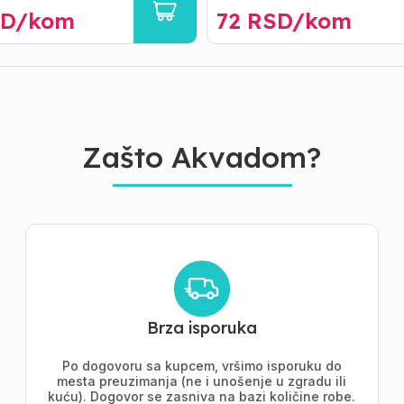
D/
kom
72
RSD/
kom
Zašto Akvadom?
Brza isporuka
Po dogovoru sa kupcem, vršimo isporuku do
mesta preuzimanja (ne i unošenje u zgradu ili
kuću). Dogovor se zasniva na bazi količine robe.