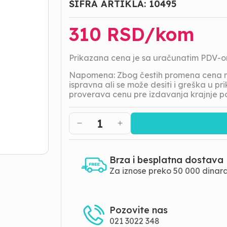
ŠIFRA ARTIKLA:
10495
310
RSD/
kom
Prikazana cena je sa uračunatim PDV-
Napomena: Zbog čestih promena cena na
ispravna ali se može desiti i greška u 
proverava cenu pre izdavanja krajnje p
1
Brza i besplatna dostava
Za iznose preko 50 000 dinar
Pozovite nas
021 3022 348