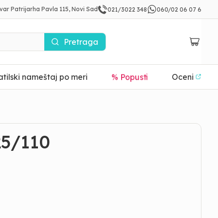
var Patrijarha Pavla 115, Novi Sad
021/3022 348
060/02 06 07 6
Pretraga
% Popusti
tilski nameštaj po meri
Oceni
5/110