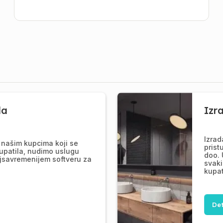
la
Izr
Izrad
našim kupcima koji se
prist
upatila, nudimo uslugu
doo. 
jsavremenijem softveru za
svaki
kupat
Det