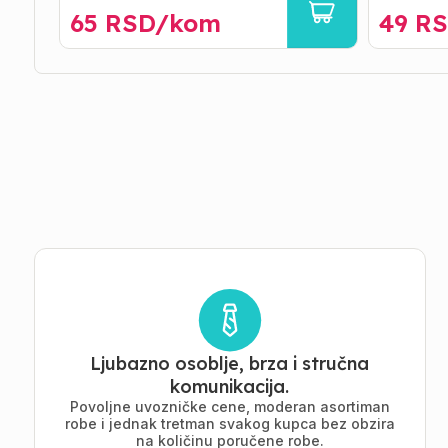
65
RSD/
kom
49
RS
Ljubazno osoblje, brza i stručna
komunikacija.
Povoljne uvozničke cene, moderan asortiman
robe i jednak tretman svakog kupca bez obzira
na količinu poručene robe.