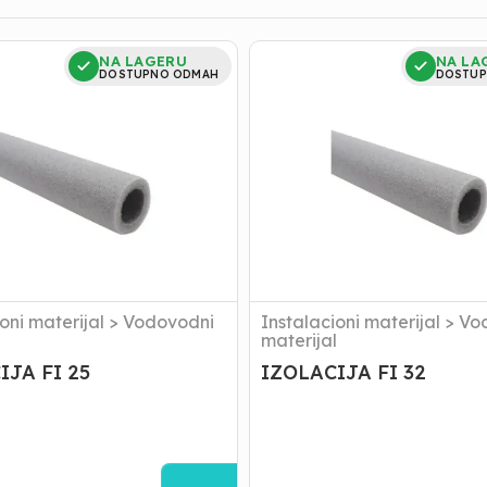
JA
IZOLACIJA
NA LAGERU
NA LA
FI
DOSTUPNO ODMAH
DOSTUP
32
oni materijal
>
Vodovodni
Instalacioni materijal
>
Vo
l
materijal
IJA FI 25
IZOLACIJA FI 32