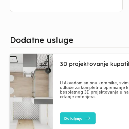
Dodatne usluge
3D projektovanje kupati
U Akvadom salonu keramike, svim 
odluče za kompletno opremanje k
besplatnog 3D projektovanja u na
crtanje enterijera.
Detaljnije