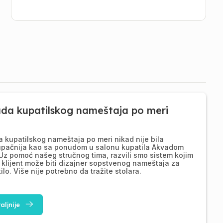
ada kupatilskog nameštaja po meri
a kupatilskog nameštaja po meri nikad nije bila
upačnija kao sa ponudom u salonu kupatila Akvadom
Uz pomoć našeg stručnog tima, razvili smo sistem kojim
 klijent može biti dizajner sopstvenog nameštaja za
ilo. Više nije potrebno da tražite stolara.
aljnije