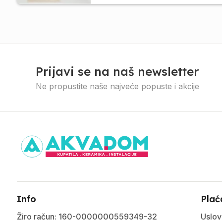
Prijavi se na naš newsletter
Ne propustite naše najveće popuste i akcije
Info
Plać
Žiro račun: 160-0000000559349-32
Uslov