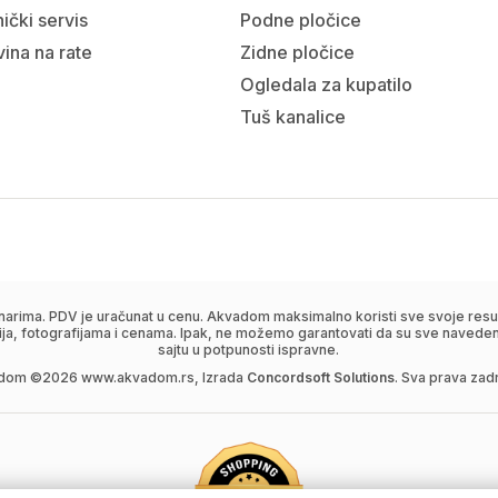
ički servis
Podne pločice
ina na rate
Zidne pločice
Ogledala za kupatilo
Tuš kanalice
narima. PDV je uračunat u cenu. Akvadom maksimalno koristi sve svoje resur
ija, fotografijama i cenama. Ipak, ne možemo garantovati da su sve navedene
sajtu u potpunosti ispravne.
dom ©
2026
www.akvadom.rs, Izrada
Concordsoft Solutions
. Sva prava zad