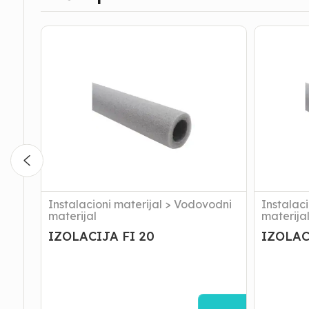
IZOLACIJA
IZOLACI
FI
FI
20
25
Instalacioni materijal
>
Vodovodni
Instalaci
materijal
materija
IZOLACIJA FI 20
IZOLAC