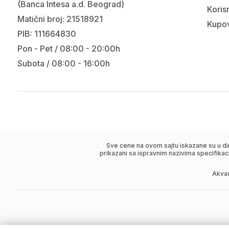
(Banca Intesa a.d. Beograd)
Korisn
Matični broj: 21518921
Kupov
PIB: 111664830
Pon - Pet / 08:00 - 20:00h
Subota / 08:00 - 16:00h
Sve cene na ovom sajtu iskazane su u di
prikazani sa ispravnim nazivima specifikac
Akva