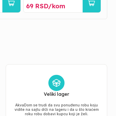
69
RSD/
kom
12
Veliki lager
AkvaDom se trudi da svu ponuđenu robu koju
vidite na sajtu drži na lageru i da u što kraćem
roku robu dobavi kupcu koji je želi.