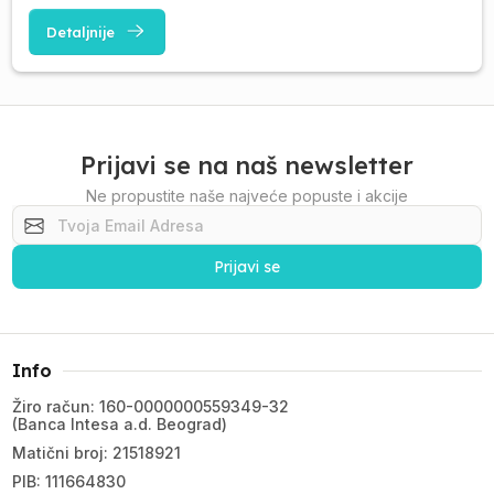
Detaljnije
Prijavi se na naš newsletter
Ne propustite naše najveće popuste i akcije
Prijavi se
Info
Žiro račun: 160-0000000559349-32
(Banca Intesa a.d. Beograd)
Matični broj: 21518921
PIB: 111664830