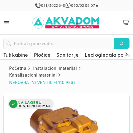
021/3022 348
060/02 06 07 6
Tuš kabine
Pločice
Sanitarije
Led ogledala po mer
Početna
Instalacioni materijal
Kanalizacioni materijal
NEPOVRATNI VENTIL FI 110 PEST.
NA LAGERU
DOSTUPNO ODMAH