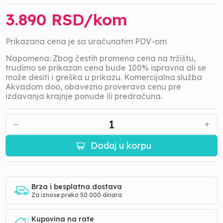
3.890
RSD/
kom
Prikazana cena je sa uračunatim PDV-om
Napomena: Zbog čestih promena cena na tržištu,
trudimo se prikazan cena bude 100% ispravna ali se
može desiti i greška u prikazu. Komercijalna služba
Akvadom doo, obavezno proverava cenu pre
izdavanja krajnje ponude ili predračuna.
1
Dodaj u korpu
Brza i besplatna dostava
Za iznose preko 50 000 dinara
Kupovina na rate