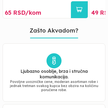
65
RSD/
kom
49
RS
Zašto Akvadom?
Ljubazno osoblje, brza i stručna
komunikacija.
Povoljne uvozničke cene, moderan asortiman robe i
jednak tretman svakog kupca bez obzira na količinu
poručene robe.