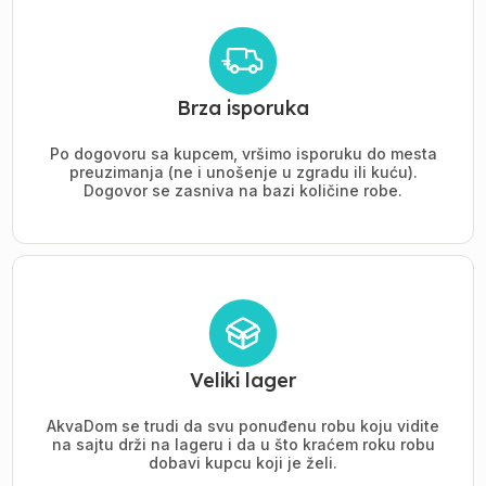
Brza isporuka
Po dogovoru sa kupcem, vršimo isporuku do mesta
preuzimanja (ne i unošenje u zgradu ili kuću).
Dogovor se zasniva na bazi količine robe.
Veliki lager
AkvaDom se trudi da svu ponuđenu robu koju vidite
na sajtu drži na lageru i da u što kraćem roku robu
dobavi kupcu koji je želi.