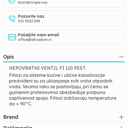
Kontaktirajte nas
Pozovite nas
021 3022 348
Pošaljite nam email
office@akvadom.rs
Opis
NEPOVRATNI VENTIL FI 110 PEST.
Fitinzi za sisteme kućne i ulične kanalizacije
predviđeni su za uklanjanje svih vrsta otpadnih
voda. Veoma lako se postavljaju, pri čemu se
gumenim prstenovima obezbeđuje potpuna
zaptivenost spoja. Fitinzi izdržavaju temperature
do + 90°C.
Brend