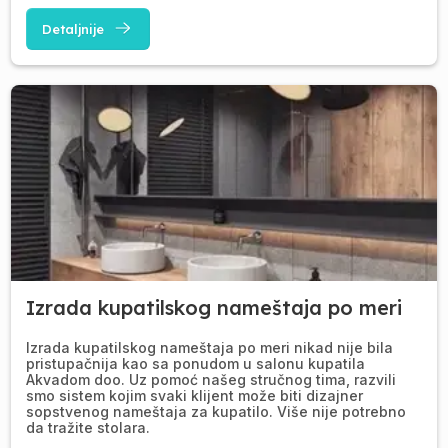
Detaljnije
Izrada kupatilskog nameštaja po meri
Izrada kupatilskog nameštaja po meri nikad nije bila
pristupačnija kao sa ponudom u salonu kupatila
Akvadom doo. Uz pomoć našeg stručnog tima, razvili
smo sistem kojim svaki klijent može biti dizajner
sopstvenog nameštaja za kupatilo. Više nije potrebno
da tražite stolara.