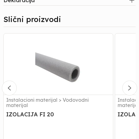
Deklaracija
Slični proizvodi
IZOLACIJA
IZOLACI
FI
FI
20
25
Instalacioni materijal
>
Vodovodni
Instalaci
materijal
materija
IZOLACIJA FI 20
IZOLAC