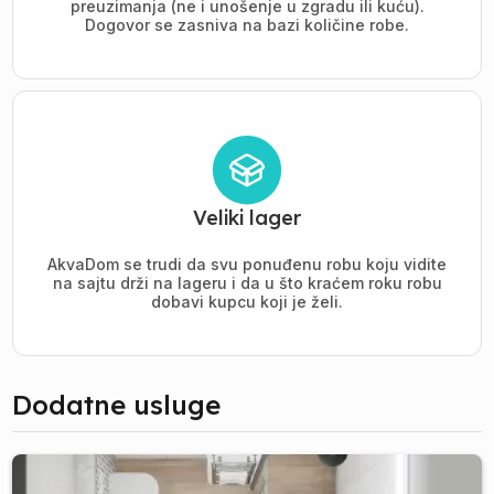
preuzimanja (ne i unošenje u zgradu ili kuću).
Dogovor se zasniva na bazi količine robe.
Veliki lager
AkvaDom se trudi da svu ponuđenu robu koju vidite
na sajtu drži na lageru i da u što kraćem roku robu
dobavi kupcu koji je želi.
Dodatne usluge