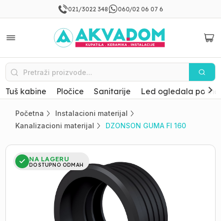
021/3022 348
060/02 06 07 6
Tuš kabine
Pločice
Sanitarije
Led ogledala po mer
Početna
Instalacioni materijal
Kanalizacioni materijal
DZONSON GUMA FI 160
NA LAGERU
DOSTUPNO ODMAH