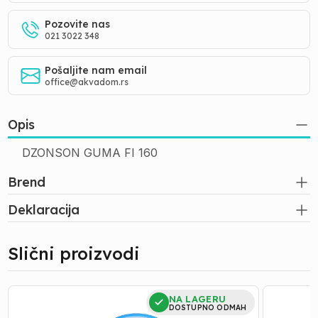
Pozovite nas
021 3022 348
Pošaljite nam email
office@akvadom.rs
Opis
DZONSON GUMA FI 160
Brend
Deklaracija
Slični proizvodi
TEFLON
GUMICE
NA LAGERU
TRAKA
SA
DOSTUPNO ODMAH