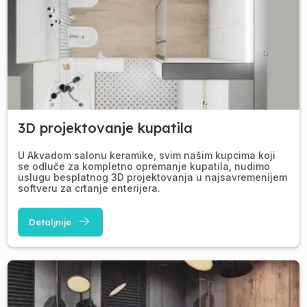
3D projektovanje kupatila
U Akvadom salonu keramike, svim našim kupcima koji
se odluče za kompletno opremanje kupatila, nudimo
uslugu besplatnog 3D projektovanja u najsavremenijem
softveru za crtanje enterijera.
Detaljnije