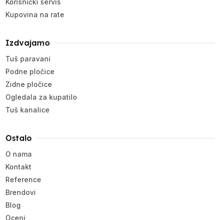
Korisnički servis
Kupovina na rate
Izdvajamo
Tuš paravani
Podne pločice
Zidne pločice
Ogledala za kupatilo
Tuš kanalice
Ostalo
O nama
Kontakt
Reference
Brendovi
Blog
Oceni