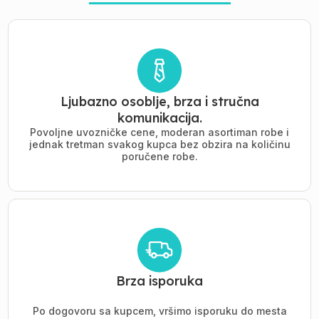
Ljubazno osoblje, brza i stručna
komunikacija.
Povoljne uvozničke cene, moderan asortiman robe i
jednak tretman svakog kupca bez obzira na količinu
poručene robe.
Brza isporuka
Po dogovoru sa kupcem, vršimo isporuku do mesta