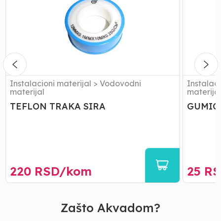
SIRA
FILTERO
3/4
Instalacioni materijal
>
Vodovodni
Instalaci
materijal
materija
TEFLON TRAKA SIRA
GUMICE
220
RSD/
kom
25
RS
Zašto Akvadom?