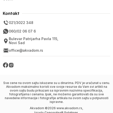
Kontakt
021/3022 348
060/02 06 07 6
Bulevar Patrijarha Pavla 115,
Novi Sad
office@akvadom.rs
Sve cene na ovom sajtu iskazane su u dinarima. PDV je uračunat u cenu.
Akvadom maksimalno koristi sve svoje resurse da Vam svi artikli na
ovom sajtu budu prikazani sa ispravnim nazivima specifikacija,
fotografijama i cenama. Ipak, ne možemo garantovati da su sve
navedene informacije i fotografije artikala na ovom sajtu u potpunosti
ispravne.
Akvadom ©
2026
www.akvadom.rs,
Izrada
Concordsoft Solutions
.