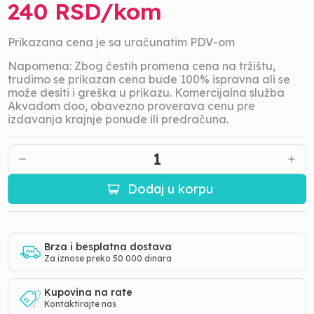
240
RSD/
kom
Prikazana cena je sa uračunatim PDV-om
Napomena: Zbog čestih promena cena na tržištu,
trudimo se prikazan cena bude 100% ispravna ali se
može desiti i greška u prikazu. Komercijalna služba
Akvadom doo, obavezno proverava cenu pre
izdavanja krajnje ponude ili predračuna.
1
Dodaj u korpu
Brza i besplatna dostava
Za iznose preko 50 000 dinara
Kupovina na rate
Kontaktirajte nas