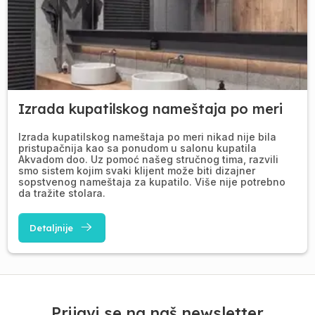
Izrada kupatilskog nameštaja po meri
Izrada kupatilskog nameštaja po meri nikad nije bila
pristupačnija kao sa ponudom u salonu kupatila
Akvadom doo. Uz pomoć našeg stručnog tima, razvili
smo sistem kojim svaki klijent može biti dizajner
sopstvenog nameštaja za kupatilo. Više nije potrebno
da tražite stolara.
Detaljnije
Prijavi se na naš newsletter