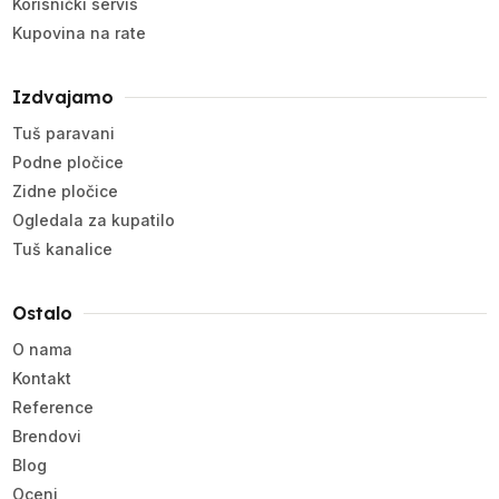
Korisnički servis
Kupovina na rate
Izdvajamo
Tuš paravani
Podne pločice
Zidne pločice
Ogledala za kupatilo
Tuš kanalice
Ostalo
O nama
Kontakt
Reference
Brendovi
Blog
Oceni