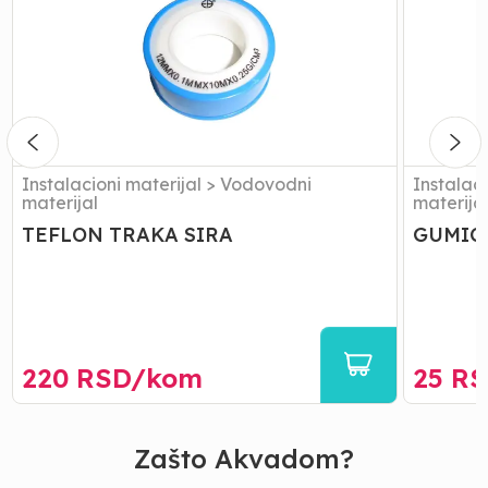
SIRA
FILTERO
3/4
Instalacioni materijal
>
Vodovodni
Instalaci
materijal
materija
TEFLON TRAKA SIRA
GUMICE
220
RSD/
kom
25
RS
Zašto Akvadom?