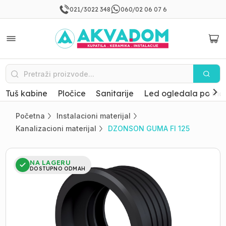
021/3022 348
060/02 06 07 6
Tuš kabine
Pločice
Sanitarije
Led ogledala po mer
Početna
Instalacioni materijal
Kanalizacioni materijal
DZONSON GUMA FI 125
NA LAGERU
DOSTUPNO ODMAH