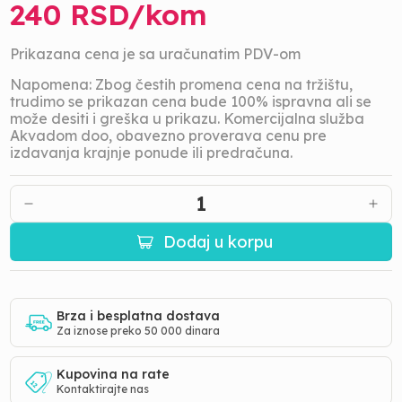
240
RSD/
kom
Prikazana cena je sa uračunatim PDV-om
Napomena: Zbog čestih promena cena na tržištu,
trudimo se prikazan cena bude 100% ispravna ali se
može desiti i greška u prikazu. Komercijalna služba
Akvadom doo, obavezno proverava cenu pre
izdavanja krajnje ponude ili predračuna.
1
Dodaj u korpu
Brza i besplatna dostava
Za iznose preko 50 000 dinara
Kupovina na rate
Kontaktirajte nas