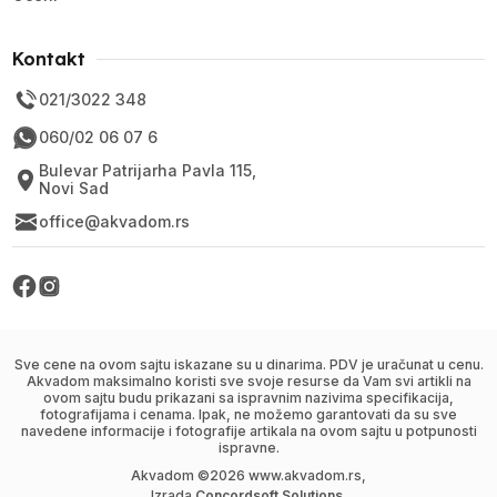
Kontakt
021/3022 348
060/02 06 07 6
Bulevar Patrijarha Pavla 115,
Novi Sad
office@akvadom.rs
Sve cene na ovom sajtu iskazane su u dinarima. PDV je uračunat u cenu.
Akvadom maksimalno koristi sve svoje resurse da Vam svi artikli na
ovom sajtu budu prikazani sa ispravnim nazivima specifikacija,
fotografijama i cenama. Ipak, ne možemo garantovati da su sve
navedene informacije i fotografije artikala na ovom sajtu u potpunosti
ispravne.
Akvadom ©
2026
www.akvadom.rs,
Izrada
Concordsoft Solutions
.