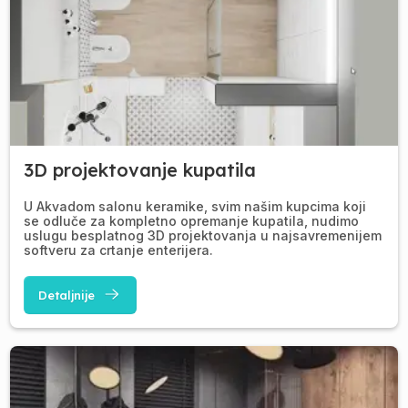
3D projektovanje kupatila
U Akvadom salonu keramike, svim našim kupcima koji
se odluče za kompletno opremanje kupatila, nudimo
uslugu besplatnog 3D projektovanja u najsavremenijem
softveru za crtanje enterijera.
Detaljnije