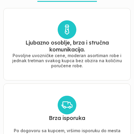
Ljubazno osoblje, brza i stručna
komunikacija.
Povoljne uvozničke cene, moderan asortiman robe i
jednak tretman svakog kupca bez obzira na količinu
poručene robe.
Brza isporuka
Po dogovoru sa kupcem, vršimo isporuku do mesta