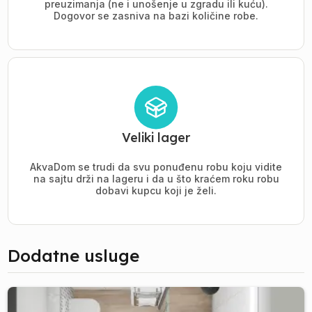
preuzimanja (ne i unošenje u zgradu ili kuću).
Dogovor se zasniva na bazi količine robe.
Veliki lager
AkvaDom se trudi da svu ponuđenu robu koju vidite
na sajtu drži na lageru i da u što kraćem roku robu
dobavi kupcu koji je želi.
Dodatne usluge