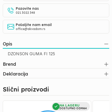
Pozovite nas
021 3022 348
Pošaljite nam email
office@akvadom.rs
Opis
DZONSON GUMA FI 125
Brend
Deklaracija
Slični proizvodi
TEFLON
GUMICE
NA LAGERU
TRAKA
SA
DOSTUPNO ODMAH