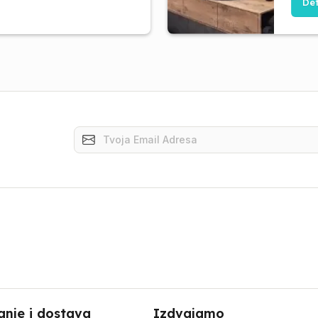
Det
anje i dostava
Izdvajamo