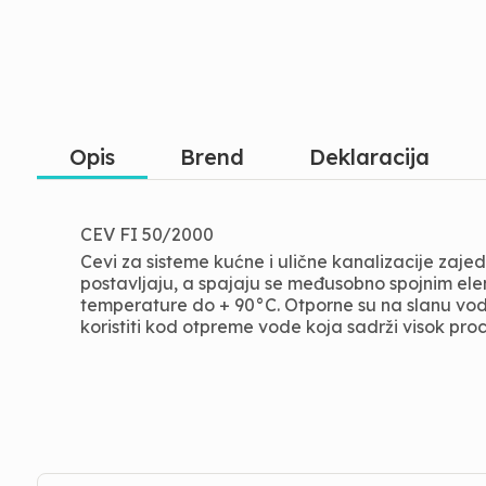
Opis
Brend
Deklaracija
CEV FI 50/2000
Cevi za sisteme kućne i ulične kanalizacije zaj
postavljaju, a spajaju se međusobno spojnim el
temperature do + 90°C. Otporne su na slanu vodu,
koristiti kod otpreme vode koja sadrži visok pro