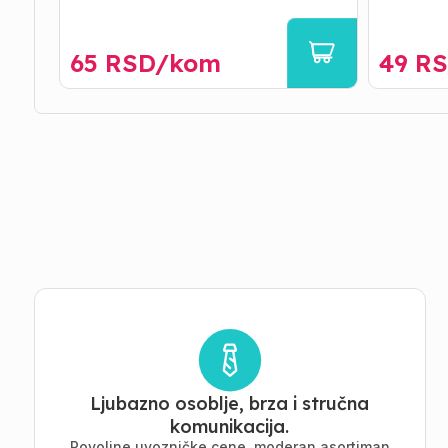
65
RSD/
kom
49
RS
Ljubazno osoblje, brza i stručna
komunikacija.
Povoljne uvozničke cene, moderan asortiman