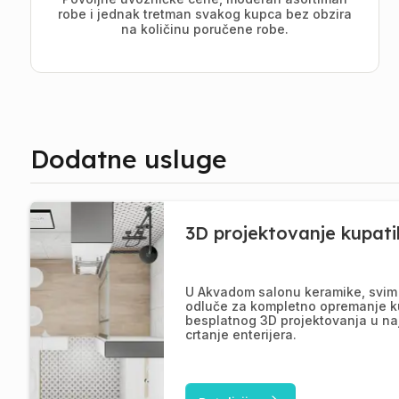
robe i jednak tretman svakog kupca bez obzira
na količinu poručene robe.
Dodatne usluge
3D projektovanje kupati
U Akvadom salonu keramike, svim 
odluče za kompletno opremanje k
besplatnog 3D projektovanja u na
crtanje enterijera.