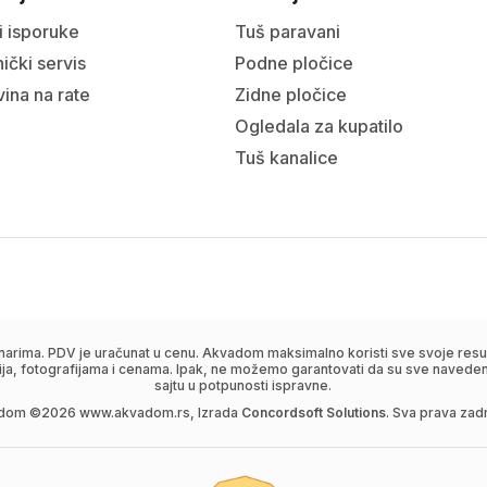
i isporuke
Tuš paravani
ički servis
Podne pločice
ina na rate
Zidne pločice
Ogledala za kupatilo
Tuš kanalice
narima. PDV je uračunat u cenu. Akvadom maksimalno koristi sve svoje resur
ija, fotografijama i cenama. Ipak, ne možemo garantovati da su sve navedene
sajtu u potpunosti ispravne.
dom ©
2026
www.akvadom.rs, Izrada
Concordsoft Solutions
. Sva prava zad