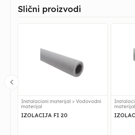
Slični proizvodi
IZOLACIJA
IZOLACI
FI
FI
20
25
Instalacioni materijal
>
Vodovodni
Instalaci
materijal
materija
IZOLACIJA FI 20
IZOLAC