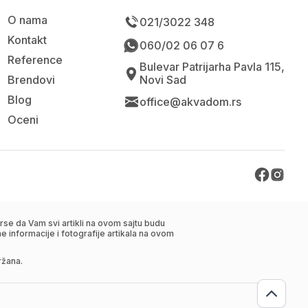
O nama
021/3022 348
Kontakt
060/02 06 07 6
Reference
Bulevar Patrijarha Pavla 115,
Brendovi
Novi Sad
Blog
office@akvadom.rs
Oceni
se da Vam svi artikli na ovom sajtu budu
 informacije i fotografije artikala na ovom
ržana.