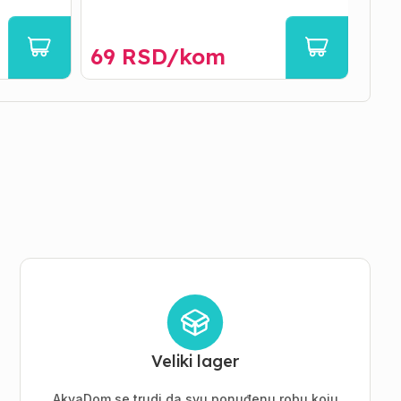
69
RSD/
kom
12
Veliki lager
AkvaDom se trudi da svu ponuđenu robu koju