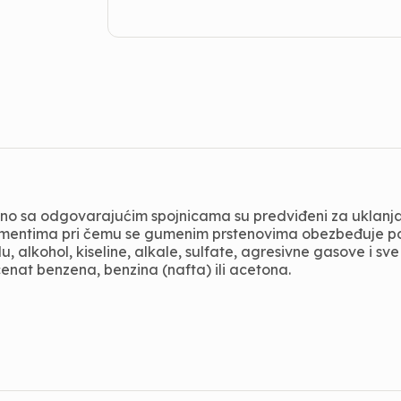
edno sa odgovarajućim spojnicama su predviđeni za uklanj
ementima pri čemu se gu­menim prstenovima obezbeđuje po
 alkohol, kiseline, alkale, sulfate, agresivne gasove i s
cenat benzena, benzina (nafta) ili acetona.