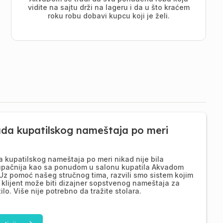
vidite na sajtu drži na lageru i da u što kraćem
roku robu dobavi kupcu koji je želi.
ada kupatilskog nameštaja po meri
a kupatilskog nameštaja po meri nikad nije bila
upačnija kao sa ponudom u salonu kupatila Akvadom
Uz pomoć našeg stručnog tima, razvili smo sistem kojim
 klijent može biti dizajner sopstvenog nameštaja za
ilo. Više nije potrebno da tražite stolara.