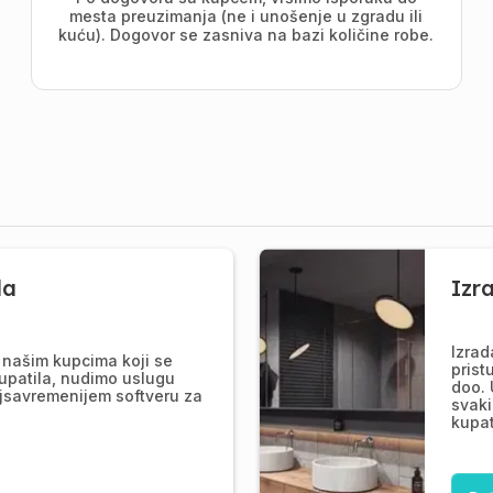
mesta preuzimanja (ne i unošenje u zgradu ili
kuću). Dogovor se zasniva na bazi količine robe.
la
Izr
Izrad
našim kupcima koji se
prist
upatila, nudimo uslugu
doo. 
jsavremenijem softveru za
svaki
kupat