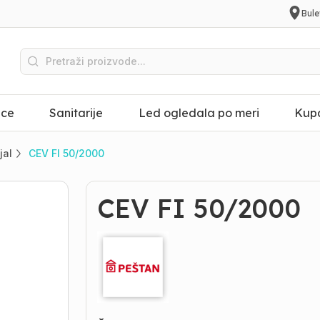
Bule
ice
Sanitarije
Led ogledala po meri
Kupa
jal
CEV FI 50/2000
CEV FI 50/2000