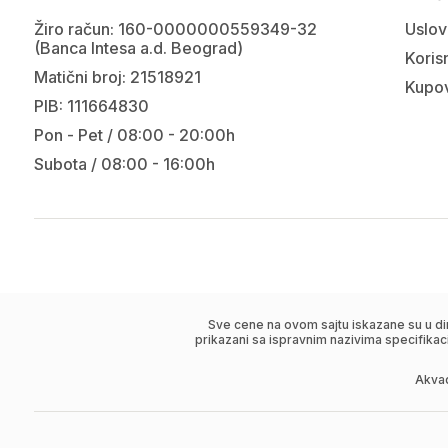
Žiro račun: 160-0000000559349-32
Uslov
(Banca Intesa a.d. Beograd)
Korisn
Matični broj: 21518921
Kupov
PIB: 111664830
Pon - Pet / 08:00 - 20:00h
Subota / 08:00 - 16:00h
Sve cene na ovom sajtu iskazane su u di
prikazani sa ispravnim nazivima specifikac
Akva