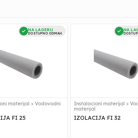
JA
IZOLACIJA
NA LAGERU
NA LA
FI
DOSTUPNO ODMAH
DOSTUP
32
oni materijal
>
Vodovodni
Instalacioni materijal
>
Vo
l
materijal
IJA FI 25
IZOLACIJA FI 32