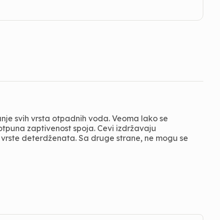
anje svih vrsta otpadnih voda. Veoma lako se
tpuna zaptivenost spoja. Cevi izdržavaju
ve vrste deterdženata. Sa druge strane, ne mogu se