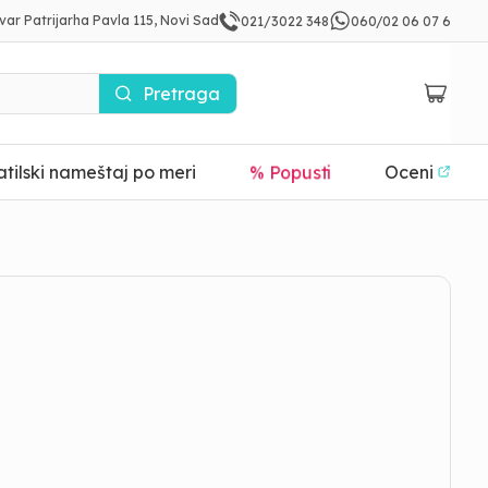
var Patrijarha Pavla 115, Novi Sad
021/3022 348
060/02 06 07 6
Pretraga
tilski nameštaj po meri
% Popusti
Oceni