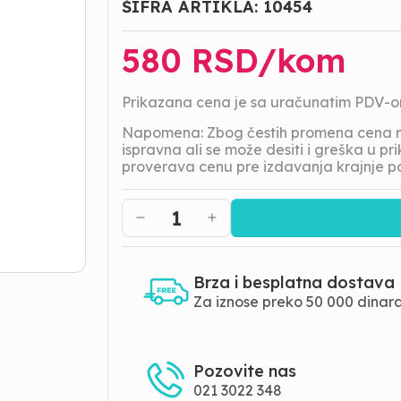
ŠIFRA ARTIKLA:
10454
580
RSD/
kom
Prikazana cena je sa uračunatim PDV-
Napomena: Zbog čestih promena cena na
ispravna ali se može desiti i greška u 
proverava cenu pre izdavanja krajnje p
1
Brza i besplatna dostava
Za iznose preko 50 000 dinar
Pozovite nas
021 3022 348