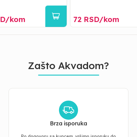
D/
kom
72
RSD/
kom
Zašto Akvadom?
Brza isporuka
Po dogovoru sa kupcem, vršimo isporuku do