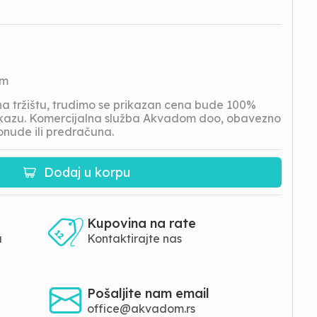
om
 tržištu, trudimo se prikazan cena bude 100%
prikazu. Komercijalna služba Akvadom doo, obavezno
onude ili predračuna.
Dodaj u korpu
Kupovina na rate
a
Kontaktirajte nas
Pošaljite nam email
office@akvadom.rs