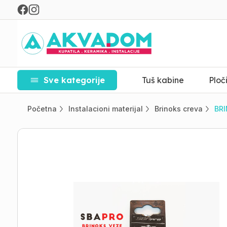
Sve kategorije
Tuš kabine
Ploč
Početna
Instalacioni materijal
Brinoks creva
BRI