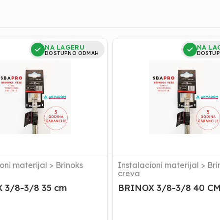
BRINOX
NA LAGERU
NA LA
3/8-
DOSTUPNO ODMAH
DOSTUP
3/8
40
CM
oni materijal
>
Brinoks
Instalacioni materijal
>
Bri
creva
BRINOX 3/8-3/8 35 cm
BRINOX 3/8-3/8 40 C