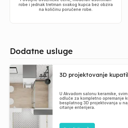
robe i jednak tretman svakog kupca bez obzira
na količinu poručene robe.
Dodatne usluge
3D projektovanje kupati
U Akvadom salonu keramike, svim 
odluče za kompletno opremanje k
besplatnog 3D projektovanja u na
crtanje enterijera.