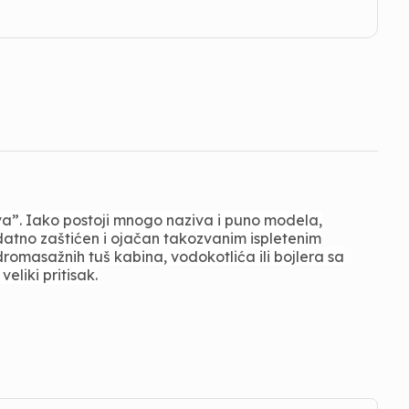
eva”. Iako postoji mnogo naziva i puno modela,
odatno zaštićen i ojačan takozvanim ispletenim
romasažnih tuš kabina, vodokotlića ili bojlera sa
liki pritisak.