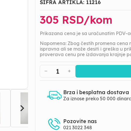
ŠIFRA ARTIKLA:
11216
305
RSD/
kom
Prikazana cena je sa uračunatim PDV-
Napomena: Zbog čestih promena cena na
ispravna ali se može desiti i greška u 
proverava cenu pre izdavanja krajnje p
1
Brza i besplatna dostava
Za iznose preko 50 000 dinar
Pozovite nas
021 3022 348