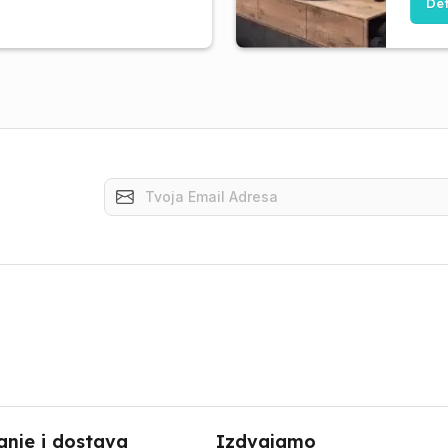
Det
anje i dostava
Izdvajamo