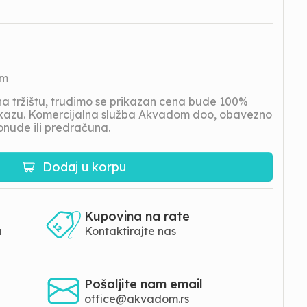
om
 tržištu, trudimo se prikazan cena bude 100%
prikazu. Komercijalna služba Akvadom doo, obavezno
onude ili predračuna.
Dodaj u korpu
Kupovina na rate
a
Kontaktirajte nas
Pošaljite nam email
office@akvadom.rs