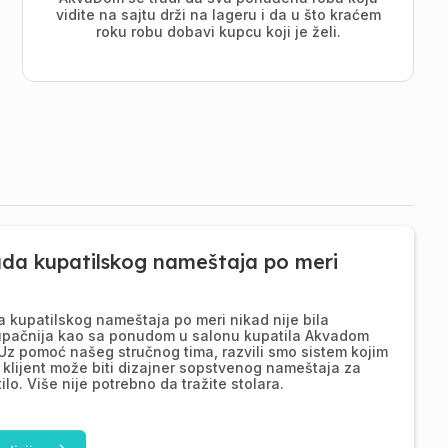
vidite na sajtu drži na lageru i da u što kraćem
roku robu dobavi kupcu koji je želi.
ada kupatilskog nameštaja po meri
a kupatilskog nameštaja po meri nikad nije bila
upačnija kao sa ponudom u salonu kupatila Akvadom
Uz pomoć našeg stručnog tima, razvili smo sistem kojim
 klijent može biti dizajner sopstvenog nameštaja za
ilo. Više nije potrebno da tražite stolara.