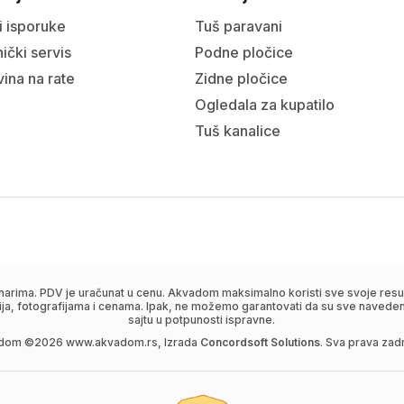
i isporuke
Tuš paravani
ički servis
Podne pločice
ina na rate
Zidne pločice
Ogledala za kupatilo
Tuš kanalice
narima. PDV je uračunat u cenu. Akvadom maksimalno koristi sve svoje resur
ija, fotografijama i cenama. Ipak, ne možemo garantovati da su sve navedene
sajtu u potpunosti ispravne.
dom ©
2026
www.akvadom.rs, Izrada
Concordsoft Solutions
. Sva prava zad