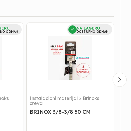
BRINOX
BRIN
GERU
NA LAGERU
3/8-
3/8-
NO ODMAH
DOSTUPNO ODMAH
3/8
3/8
50
70
CM
CM
noks
Instalacioni materijal
>
Brinoks
Inst
creva
crev
M
BRINOX 3/8-3/8 50 CM
BRI