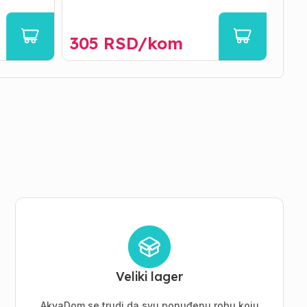
305
RSD/
kom
35
Veliki lager
AkvaDom se trudi da svu ponuđenu robu koju