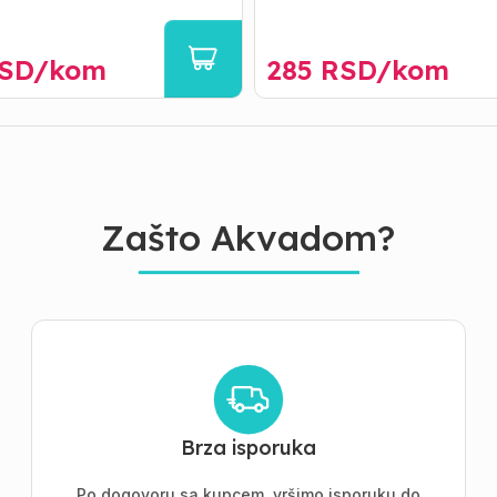
SD/
kom
285
RSD/
kom
Zašto Akvadom?
Brza isporuka
Po dogovoru sa kupcem, vršimo isporuku do