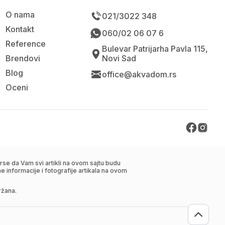
O nama
021/3022 348
Kontakt
060/02 06 07 6
Reference
Bulevar Patrijarha Pavla 115,
Brendovi
Novi Sad
Blog
office@akvadom.rs
Oceni
se da Vam svi artikli na ovom sajtu budu
 informacije i fotografije artikala na ovom
ržana.