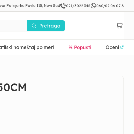
var Patrijarha Pavla 115, Novi Sad
021/3022 348
060/02 06 07 6
Pretraga
tilski nameštaj po meri
% Popusti
Oceni
 50CM