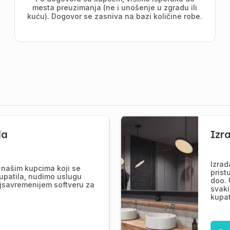
mesta preuzimanja (ne i unošenje u zgradu ili
kuću). Dogovor se zasniva na bazi količine robe.
la
Izr
Izrad
našim kupcima koji se
prist
upatila, nudimo uslugu
doo. 
jsavremenijem softveru za
svaki
kupat