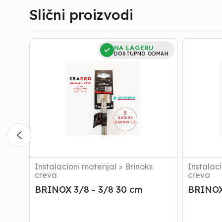
Slični proizvodi
BRINOX
BRINOX
NA LAGERU
3/8
3/8-
DOSTUPNO ODMAH
-
3/8
3/8
35
30
cm
cm
Instalacioni materijal
>
Brinoks
Instalaci
creva
creva
BRINOX 3/8 - 3/8 30 cm