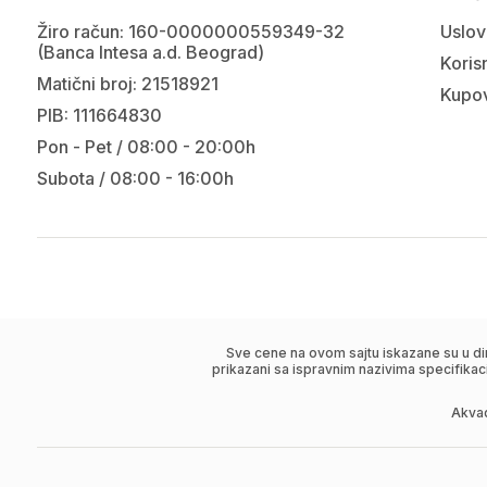
Žiro račun: 160-0000000559349-32
Uslov
(Banca Intesa a.d. Beograd)
Korisn
Matični broj: 21518921
Kupov
PIB: 111664830
Pon - Pet / 08:00 - 20:00h
Subota / 08:00 - 16:00h
Sve cene na ovom sajtu iskazane su u di
prikazani sa ispravnim nazivima specifikac
Akva