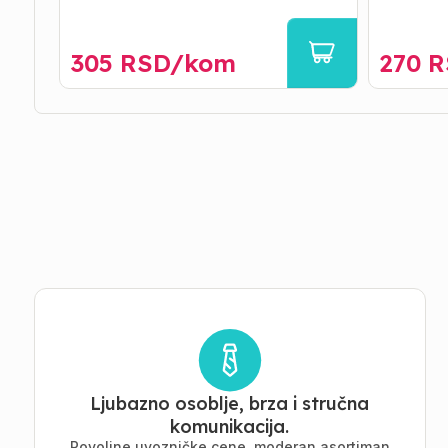
305
RSD/
kom
270
R
Ljubazno osoblje, brza i stručna
komunikacija.
Povoljne uvozničke cene, moderan asortiman