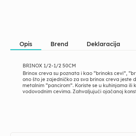
Opis
Brend
Deklaracija
BRINOX 1/2-1/2 50CM
Brinox creva su poznata i kao “brinoks cevi”, “b
ono što je zajedničko za sva brinox creva jeste 
metalnim “pancirom”. Koriste se u kuhinjama ili 
vodovodnim cevima. Zahvaljujući ojačanoj konstru