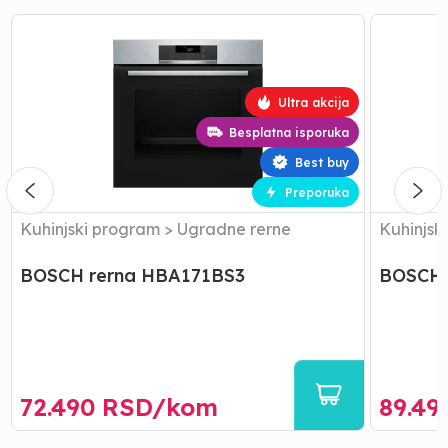
BOSCH
BOSCH
rerna
rerna
HBA171BS3
HQA574B
Ultra akcija
Besplatna isporuka
Best buy
Preporuka
Kuhinjski program
>
Ugradne rerne
Kuhinjsk
BOSCH rerna HBA171BS3
BOSCH 
72.490
RSD/
kom
89.49