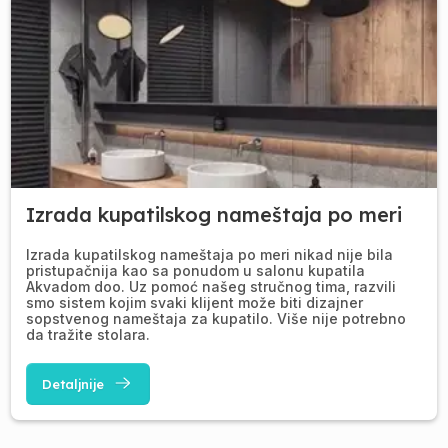
Izrada kupatilskog nameštaja po meri
Izrada kupatilskog nameštaja po meri nikad nije bila
pristupačnija kao sa ponudom u salonu kupatila
Akvadom doo. Uz pomoć našeg stručnog tima, razvili
smo sistem kojim svaki klijent može biti dizajner
sopstvenog nameštaja za kupatilo. Više nije potrebno
da tražite stolara.
Detaljnije