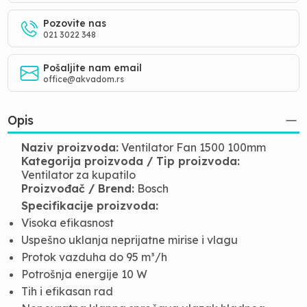
Pozovite nas
021 3022 348
Pošaljite nam email
office@akvadom.rs
Opis
Naziv proizvoda:
Ventilator Fan 1500 100mm
Kategorija proizvoda / Tip proizvoda:
Ventilator za kupatilo
Proizvođač / Brend:
Bosch
Specifikacije proizvoda:
Visoka efikasnost
Uspešno uklanja neprijatne mirise i vlagu
Protok vazduha do 95 m³/h
Potrošnja energije 10 W
Tih i efikasan rad