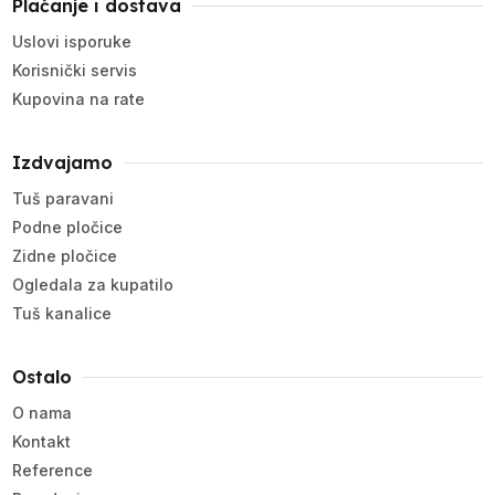
Plaćanje i dostava
Uslovi isporuke
Korisnički servis
Kupovina na rate
Izdvajamo
Tuš paravani
Podne pločice
Zidne pločice
Ogledala za kupatilo
Tuš kanalice
Ostalo
O nama
Kontakt
Reference