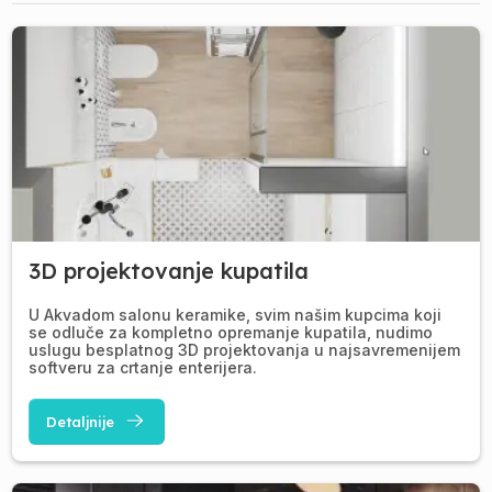
3D projektovanje kupatila
U Akvadom salonu keramike, svim našim kupcima koji
se odluče za kompletno opremanje kupatila, nudimo
uslugu besplatnog 3D projektovanja u najsavremenijem
softveru za crtanje enterijera.
Detaljnije