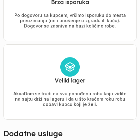
Brza isporuka
Po dogovoru sa kupcem, vršimo isporuku do mesta
preuzimanja (ne i unošenje u zgradu ili kuću).
Dogovor se zasniva na bazi količine robe.
Veliki lager
AkvaDom se trudi da svu ponuđenu robu koju vidite
na sajtu drži na lageru i da u što kraćem roku robu
dobavi kupcu koji je želi.
Dodatne usluge