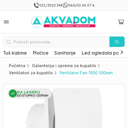
021/3022 348
060/02 06 07 6
Tuš kabine
Pločice
Sanitarije
Led ogledala po mer
Početna
Galanterija i oprema za kupatilo
Ventilatori za kupatilo
Ventilator Fan 1500 100mm
NA LAGERU
DOSTUPNO ODMAH