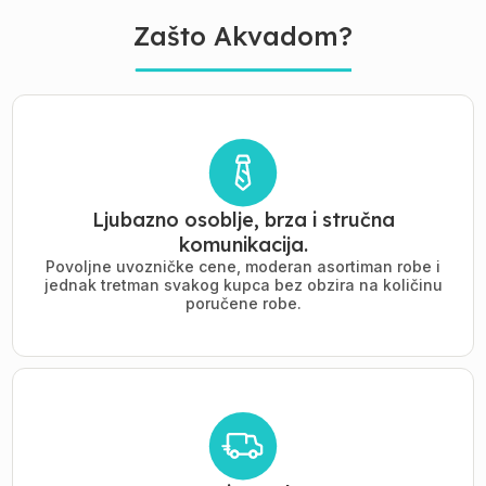
Zašto Akvadom?
Ljubazno osoblje, brza i stručna
komunikacija.
Povoljne uvozničke cene, moderan asortiman robe i
jednak tretman svakog kupca bez obzira na količinu
poručene robe.