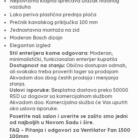
Nepovratna klapna sprečava ulazak hladnog
vazduha
Lako periva plastična prednja ploča
Prečnik kanalskog priključka 100 mm
Jednostavna montaža na zid
Moderan Bosch dizajn
Elegantan izgled
Stil enterijera kome odgovara:
Moderan,
minimalistički, funkcionalan enterijer kupatila
Dostupnost na stanju:
Obično dostupan odmah,
ali svakako treba proveriti lager sa prodajom
Akvadom doo zbog čestih prodaja i menjanja
stanja.
Uslovi isporuke:
Besplatna dostava preko 50000
RSD uz dogovor sa komercijalnom službom
Akvadom doo. Komercijalna služba će Vas uputiti
oko uslova isporuke.
Posetite naš salon i uverite se zašto smo jedni
od najboljih u Novom Sadu i šire.
FAQ – Pitanja i odgovori za Ventilator Fan 1500
100mm