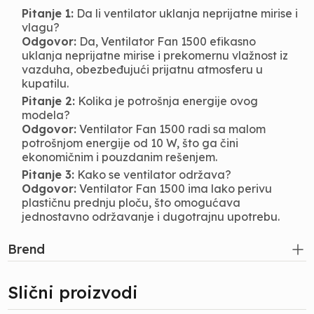
Pitanje 1:
Da li ventilator uklanja neprijatne mirise i
vlagu?
Odgovor:
Da, Ventilator Fan 1500 efikasno
uklanja neprijatne mirise i prekomernu vlažnost iz
vazduha, obezbeđujući prijatnu atmosferu u
kupatilu.
Pitanje 2:
Kolika je potrošnja energije ovog
modela?
Odgovor:
Ventilator Fan 1500 radi sa malom
potrošnjom energije od 10 W, što ga čini
ekonomičnim i pouzdanim rešenjem.
Pitanje 3:
Kako se ventilator održava?
Odgovor:
Ventilator Fan 1500 ima lako perivu
plastičnu prednju ploču, što omogućava
jednostavno održavanje i dugotrajnu upotrebu.
Brend
Slični proizvodi