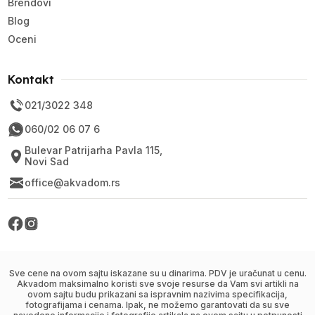
Brendovi
Blog
Oceni
Kontakt
021/3022 348
060/02 06 07 6
Bulevar Patrijarha Pavla 115,
Novi Sad
office@akvadom.rs
Sve cene na ovom sajtu iskazane su u dinarima. PDV je uračunat u cenu.
Akvadom maksimalno koristi sve svoje resurse da Vam svi artikli na
ovom sajtu budu prikazani sa ispravnim nazivima specifikacija,
fotografijama i cenama. Ipak, ne možemo garantovati da su sve