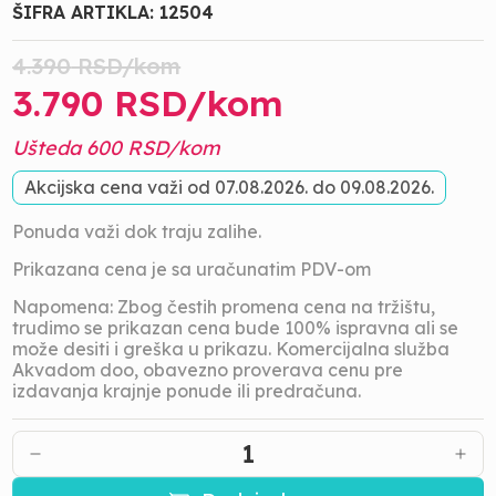
ŠIFRA ARTIKLA:
12504
4.390
RSD/
kom
3.790
RSD/
kom
Ušteda
600
RSD/
kom
Akcijska cena važi od
07.08.2026.
do
09.08.2026.
Ponuda važi dok traju zalihe.
Prikazana cena je sa uračunatim PDV-om
Napomena: Zbog čestih promena cena na tržištu,
trudimo se prikazan cena bude 100% ispravna ali se
može desiti i greška u prikazu. Komercijalna služba
Akvadom doo, obavezno proverava cenu pre
izdavanja krajnje ponude ili predračuna.
1