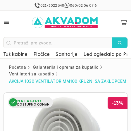
021/3022 348
060/02 06 07 6
Tuš kabine
Pločice
Sanitarije
Led ogledala po mer
Početna
Galanterija i oprema za kupatilo
Ventilatori za kupatilo
AKCIJA 1030 VENTILATOR MM100 KRUŽNI SA ZAKLOPCEM
NA LAGERU
-
13
%
DOSTUPNO ODMAH