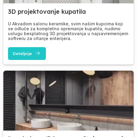
3D projektovanje kupatila
U Akvadom salonu keramike, svim našim kupcima koji
se odluče za kompletno opremanje kupatila, nudimo
uslugu besplatnog 3D projektovanja u najsavremenijem
softveru za crtanje enterijera.
Detaljnije