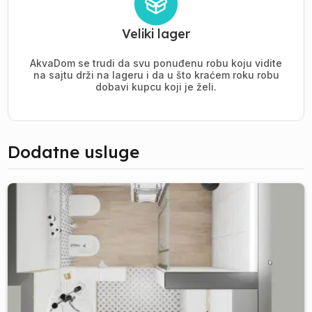
Veliki lager
AkvaDom se trudi da svu ponuđenu robu koju vidite
na sajtu drži na lageru i da u što kraćem roku robu
dobavi kupcu koji je želi.
Dodatne usluge