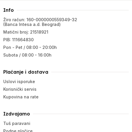
Info
Žiro račun: 160-0000000559349-32
(Banca Intesa a.d. Beograd)
Matični broj: 21518921
PIB: 111664830
Pon - Pet / 08:00 - 20:00h
Subota / 08:00 - 16:00h
Plaćanje i dostava
Uslovi isporuke
Korisnički servis
Kupovina na rate
Izdvajamo
Tuš paravani
Podne pločice