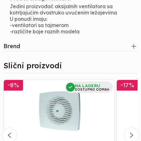
Jedini proizvođač aksijalnih ventilatora sa
kotrljajućim dvostruko uvučenim ležajevima
U ponudi imaju:
-ventilatori sa tajmerom
-različite boje raznih modela
Brend
Slični proizvodi
AKCIJA
0347
-
8
%
-
17
%
NA LAGERU
6936
VENTILA
DOSTUPNO ODMAH
VENTILATOR
OK
WE
01
100
SA
SA
ZAKLIPC
ZAKLOP