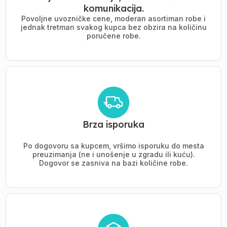
komunikacija.
Povoljne uvozničke cene, moderan asortiman robe i
jednak tretman svakog kupca bez obzira na količinu
poručene robe.
Brza isporuka
Po dogovoru sa kupcem, vršimo isporuku do mesta
preuzimanja (ne i unošenje u zgradu ili kuću).
Dogovor se zasniva na bazi količine robe.