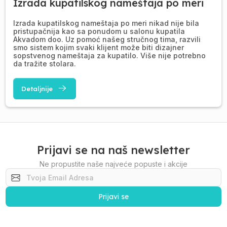
Izrada kupatilskog nameštaja po meri
Izrada kupatilskog nameštaja po meri nikad nije bila
pristupačnija kao sa ponudom u salonu kupatila
Akvadom doo. Uz pomoć našeg stručnog tima, razvili
smo sistem kojim svaki klijent može biti dizajner
sopstvenog nameštaja za kupatilo. Više nije potrebno
da tražite stolara.
Detaljnije
Prijavi se na naš newsletter
Ne propustite naše najveće popuste i akcije
Prijavi se