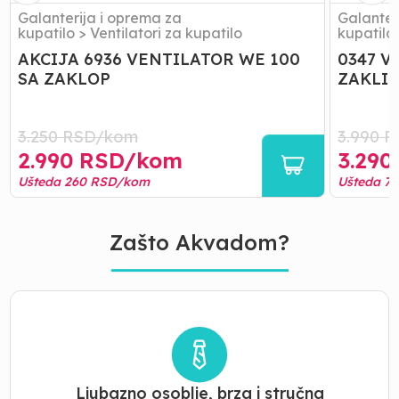
Galanterija i oprema za
Galanter
kupatilo
>
Ventilatori za kupatilo
kupatilo
AKCIJA 6936 VENTILATOR WE 100
0347 V
SA ZAKLOP
ZAKLI
3.250
RSD/
kom
3.990
R
2.990
RSD/
kom
3.290
Ušteda
260
RSD/
kom
Ušteda
7
Zašto Akvadom?
Ljubazno osoblje, brza i stručna