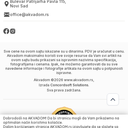
Bulevar Patrijarha Pavla 115,
Novi Sad
office@akvadom.rs
Sve cene na ovom sajtu iskazane su u dinarima. PDV je uračunat u cenu.
Akvadom maksimalno koristi sve svoje resurse da Vam svi artikli na
ovom sajtu budu prikazani sa ispravnim nazivima specifikacija,
fotografijama i cenama. Ipak, ne možemo garantovati da su sve
navedene informacije i fotografije artikala na ovom sajtu u potpunosti
ispravne.
Akvadom ©
2026
www.akvadom.rs,
Izrada
Concordsoft Solutions
.
Sva prava zadržana.
Dobrodošli na AKVADOM! Da bi stranicu mogli da Vam prikažemo na
4390.00
RSD
optimalan način koristimo kolačiće.
Daljim korišćenjem stranice AKVADOM.rs izjavljujete da se slažete sa