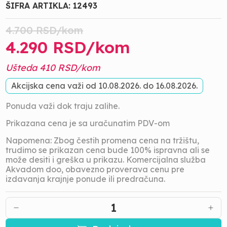
ŠIFRA ARTIKLA:
12493
4.700
RSD/
kom
4.290
RSD/
kom
Ušteda
410
RSD/
kom
Akcijska cena važi od
10.08.2026.
do
16.08.2026.
Ponuda važi dok traju zalihe.
Prikazana cena je sa uračunatim PDV-om
Napomena: Zbog čestih promena cena na tržištu,
trudimo se prikazan cena bude 100% ispravna ali se
može desiti i greška u prikazu. Komercijalna služba
Akvadom doo, obavezno proverava cenu pre
izdavanja krajnje ponude ili predračuna.
1