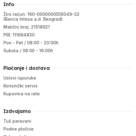
Info
Žiro račun: 160-0000000559349-32
(Banca Intesa a.d. Beograd)
Matični broj: 21518921
PIB: 111664830
Pon - Pet / 08:00 - 20:00h
Subota / 08:00 - 16:00h
Plaćanje i dostava
Uslovi isporuke
Korisnički servis
Kupovina na rate
Izdvajamo
Tuš paravani
Podne pločice