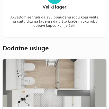
Veliki lager
AkvaDom se trudi da svu ponuđenu robu koju vidite
na sajtu drži na lageru i da u što kraćem roku robu
dobavi kupcu koji je želi.
Dodatne usluge