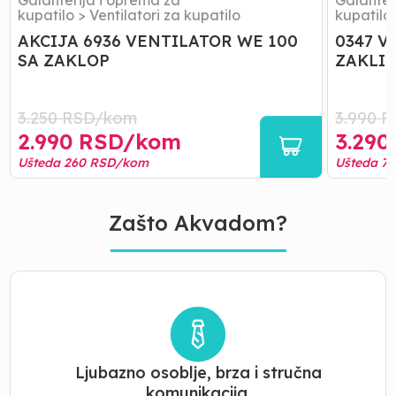
Galanterija i oprema za
Galanter
kupatilo
>
Ventilatori za kupatilo
kupatilo
AKCIJA 6936 VENTILATOR WE 100
0347 V
SA ZAKLOP
ZAKLI
3.250
RSD/
kom
3.990
R
2.990
RSD/
kom
3.290
Ušteda
260
RSD/
kom
Ušteda
7
Zašto Akvadom?
Ljubazno osoblje, brza i stručna
komunikacija.