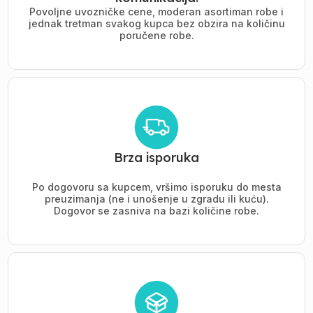
Povoljne uvozničke cene, moderan asortiman robe i
jednak tretman svakog kupca bez obzira na količinu
poručene robe.
Brza isporuka
Po dogovoru sa kupcem, vršimo isporuku do mesta
preuzimanja (ne i unošenje u zgradu ili kuću).
Dogovor se zasniva na bazi količine robe.