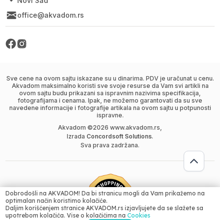
Novi Sad
office@akvadom.rs
Sve cene na ovom sajtu iskazane su u dinarima. PDV je uračunat u cenu.
Akvadom maksimalno koristi sve svoje resurse da Vam svi artikli na
ovom sajtu budu prikazani sa ispravnim nazivima specifikacija,
fotografijama i cenama. Ipak, ne možemo garantovati da su sve
navedene informacije i fotografije artikala na ovom sajtu u potpunosti
ispravne.
Akvadom ©
2026
www.akvadom.rs,
Izrada
Concordsoft Solutions
.
Sva prava zadržana.
Dobrodošli na AKVADOM! Da bi stranicu mogli da Vam prikažemo na
4700.00
RSD
optimalan način koristimo kolačiće.
Daljim korišćenjem stranice AKVADOM.rs izjavljujete da se slažete sa
4290.00
RSD
Dodaj u korpu
upotrebom kolačića. Vise o kolačićima na
Cookies