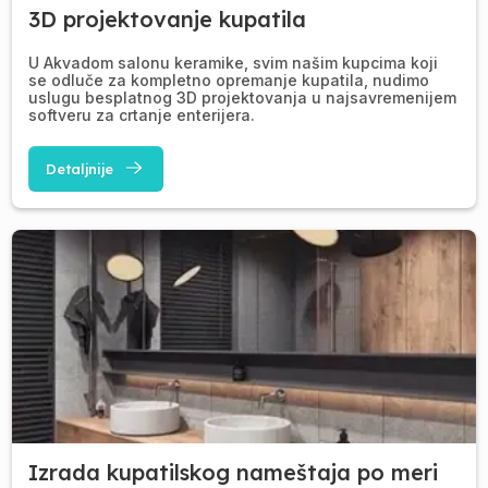
3D projektovanje kupatila
U Akvadom salonu keramike, svim našim kupcima koji
se odluče za kompletno opremanje kupatila, nudimo
uslugu besplatnog 3D projektovanja u najsavremenijem
softveru za crtanje enterijera.
Detaljnije
Izrada kupatilskog nameštaja po meri