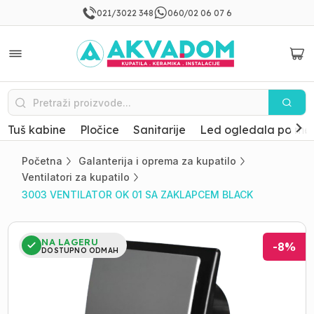
021/3022 348
060/02 06 07 6
Tuš kabine
Pločice
Sanitarije
Led ogledala po mer
Početna
Galanterija i oprema za kupatilo
Ventilatori za kupatilo
3003 VENTILATOR OK 01 SA ZAKLAPCEM BLACK
NA LAGERU
-
8
%
DOSTUPNO ODMAH