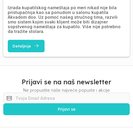
Izrada kupatilskog nameštaja po meri nikad nije bila
pristupačnija kao sa ponudom u salonu kupatila
Akvadom doo. Uz pomoć našeg stručnog tima, razvili
smo sistem kojim svaki klijent može biti dizajner
sopstvenog nameštaja za kupatilo. Više nije potrebno
da tražite stolara.
Detaljnije
Prijavi se na naš newsletter
Ne propustite naše najveće popuste i akcije
Prijavi se