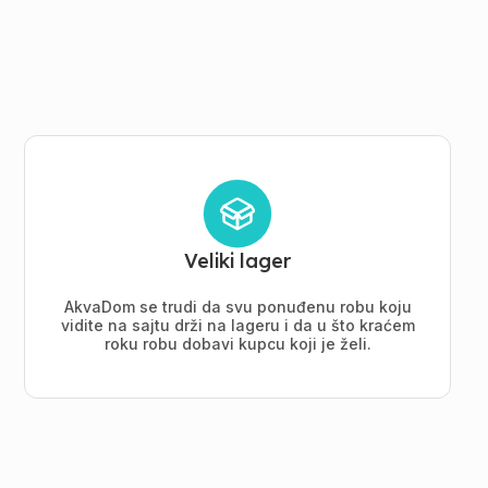
Veliki lager
AkvaDom se trudi da svu ponuđenu robu koju
vidite na sajtu drži na lageru i da u što kraćem
roku robu dobavi kupcu koji je želi.