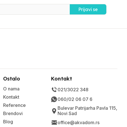
Prijavi se
Ostalo
Kontakt
O nama
021/3022 348
Kontakt
060/02 06 07 6
Reference
Bulevar Patrijarha Pavla 115,
Brendovi
Novi Sad
Blog
office@akvadom.rs