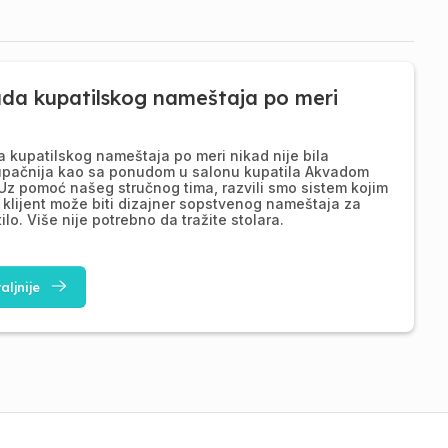
ada kupatilskog nameštaja po meri
a kupatilskog nameštaja po meri nikad nije bila
upačnija kao sa ponudom u salonu kupatila Akvadom
Uz pomoć našeg stručnog tima, razvili smo sistem kojim
 klijent može biti dizajner sopstvenog nameštaja za
ilo. Više nije potrebno da tražite stolara.
aljnije