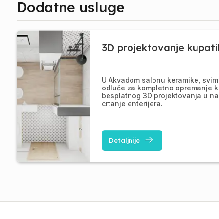
Dodatne usluge
3D projektovanje kupati
U Akvadom salonu keramike, svim 
odluče za kompletno opremanje k
besplatnog 3D projektovanja u na
crtanje enterijera.
Detaljnije