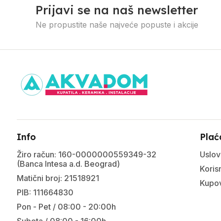
Prijavi se na naš newsletter
Ne propustite naše najveće popuste i akcije
Info
Plać
Žiro račun: 160-0000000559349-32
Uslov
(Banca Intesa a.d. Beograd)
Korisn
Matični broj: 21518921
Kupov
PIB: 111664830
Pon - Pet / 08:00 - 20:00h