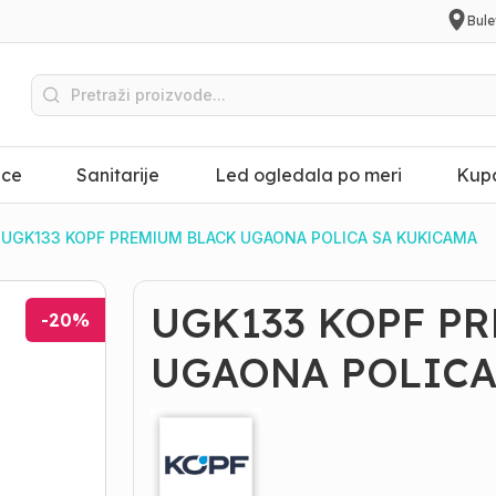
Bule
ice
Sanitarije
Led ogledala po meri
Kupa
UGK133 KOPF PREMIUM BLACK UGAONA POLICA SA KUKICAMA
UGK133 KOPF P
-
20
%
UGAONA POLICA