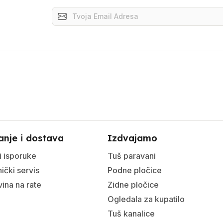
anje i dostava
Izdvajamo
i isporuke
Tuš paravani
ički servis
Podne pločice
ina na rate
Zidne pločice
Ogledala za kupatilo
Tuš kanalice