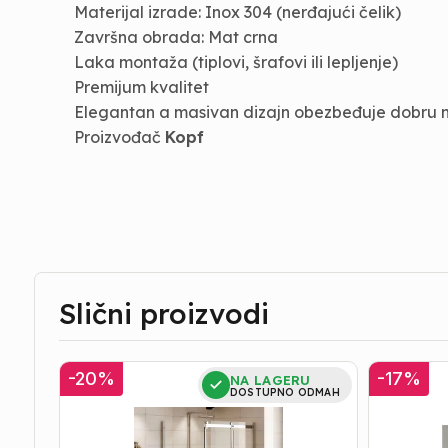
Materijal izrade: Inox 304 (nerđajući čelik)
Završna obrada: Mat crna
Laka montaža (tiplovi, šrafovi ili lepljenje)
Premijum kvalitet
Elegantan a masivan dizajn obezbeđuje dobru nov
Proizvođač
Kopf
Slični proizvodi
Tuš
Tuš
-
20
%
-
17
%
NA LAGERU
Kabina
Kabina
DOSTUPNO ODMAH
|
|
KOPF
KOPF