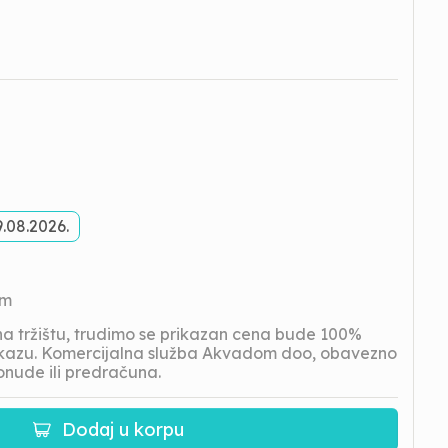
.08.2026.
om
 tržištu, trudimo se prikazan cena bude 100%
prikazu. Komercijalna služba Akvadom doo, obavezno
onude ili predračuna.
Dodaj u korpu