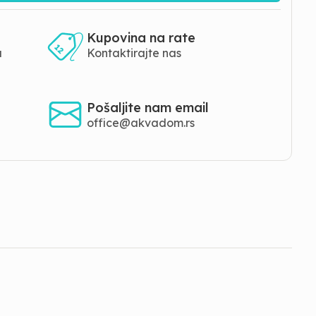
Kupovina na rate
a
Kontaktirajte nas
Pošaljite nam email
office@akvadom.rs