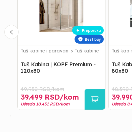
Premium
Premium
-
-
120x80
80x80
Preporuka
Best buy
Tuš kabine i paravani
>
Tuš kabine
Tuš kabi
Tuš Kabina | KOPF Premium -
Tuš Kab
120x80
80x80
49.950
RSD/
kom
48.390
39.499
RSD/
kom
39.99
Ušteda
10.451
RSD/
kom
Ušteda
8.