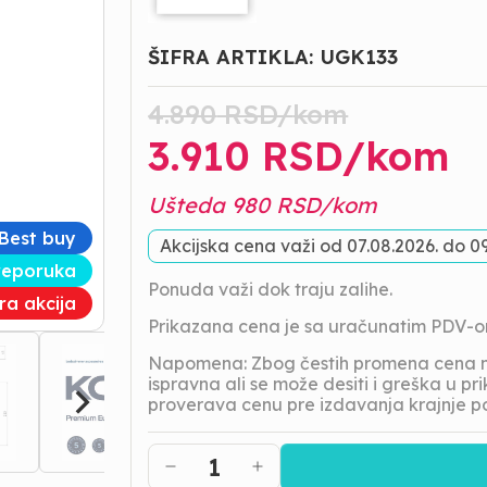
ŠIFRA ARTIKLA:
UGK133
4.890
RSD/
kom
3.910
RSD/
kom
Ušteda
980
RSD/
kom
Best buy
Akcijska cena važi od
07.08.2026.
do
09
reporuka
Ponuda važi dok traju zalihe.
tra akcija
Prikazana cena je sa uračunatim PDV-
Napomena: Zbog čestih promena cena na
ispravna ali se može desiti i greška u 
proverava cenu pre izdavanja krajnje p
1