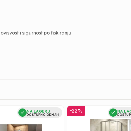
isvost i sigurnost po fiskiranju
Tuš
-
22
%
NA LAGERU
NA LA
Kabina
DOSTUPNO ODMAH
DOSTUP
|
KOPF