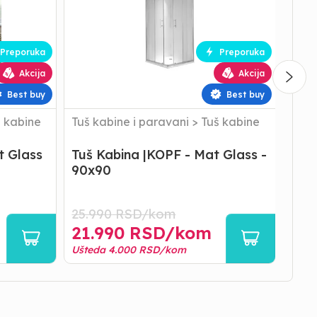
Mat
Stena
Glass
-
-
Stakle
90x90
-
Preporuka
Preporuka
80x2
8MM
Akcija
Akcija
Best buy
Best buy
 kabine
Tuš kabine i paravani
>
Tuš kabine
Tuš 
para
t Glass
Tuš Kabina |KOPF - Mat Glass -
Par
90x90
Sta
25.990
RSD/
kom
18.3
21.990
RSD/
kom
12.
Ušteda
4.000
RSD/
kom
Ušte