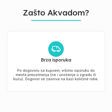
Zašto Akvadom?
Brza isporuka
Po dogovoru sa kupcem, vršimo isporuku do
mesta preuzimanja (ne i unošenje u zgradu ili
kuću). Dogovor se zasniva na bazi količine robe.