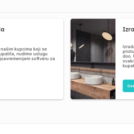
la
Izr
Izrad
našim kupcima koji se
prist
upatila, nudimo uslugu
doo. 
jsavremenijem softveru za
svaki
kupat
Det