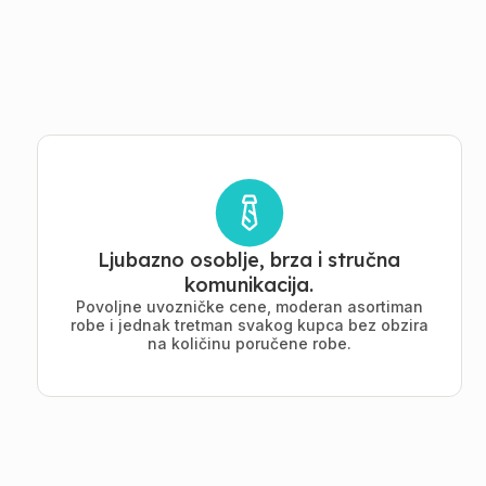
Ljubazno osoblje, brza i stručna
komunikacija.
Povoljne uvozničke cene, moderan asortiman
robe i jednak tretman svakog kupca bez obzira
na količinu poručene robe.