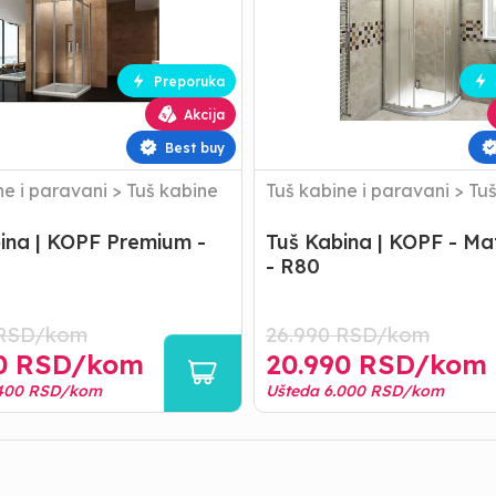
-
Mat
Glass
-
Preporuka
R80
Akcija
Best buy
ne i paravani
>
Tuš kabine
Tuš kabine i paravani
>
Tuš
ina | KOPF Premium -
Tuš Kabina | KOPF - Ma
- R80
RSD/
kom
26.990
RSD/
kom
0
RSD/
kom
20.990
RSD/
kom
400
RSD/
kom
Ušteda
6.000
RSD/
kom