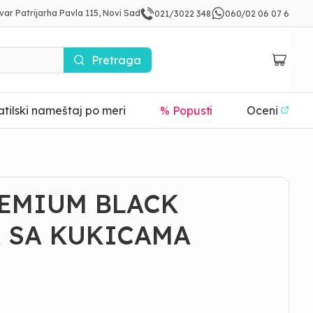
var Patrijarha Pavla 115, Novi Sad
021/3022 348
060/02 06 07 6
Pretraga
tilski nameštaj po meri
% Popusti
Oceni
REMIUM BLACK
 SA KUKICAMA