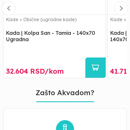
140x70
Obloga
Ugradna
-
140x70
Kade
>
Obične (ugradne kade)
Kade
>
Kada | Kolpa San - Tamia - 140x70
Kada | 
Ugradna
140x70
32.604
RSD/
kom
41.71
Zašto Akvadom?