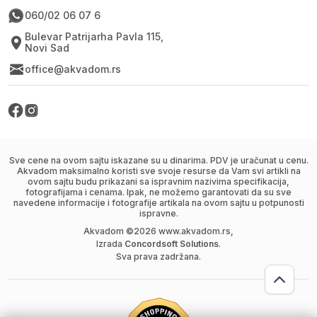
060/02 06 07 6
Bulevar Patrijarha Pavla 115,
Novi Sad
office@akvadom.rs
Sve cene na ovom sajtu iskazane su u dinarima. PDV je uračunat u cenu.
Akvadom maksimalno koristi sve svoje resurse da Vam svi artikli na
ovom sajtu budu prikazani sa ispravnim nazivima specifikacija,
fotografijama i cenama. Ipak, ne možemo garantovati da su sve
navedene informacije i fotografije artikala na ovom sajtu u potpunosti
ispravne.
Akvadom ©
2026
www.akvadom.rs,
Izrada
Concordsoft Solutions
.
Sva prava zadržana.