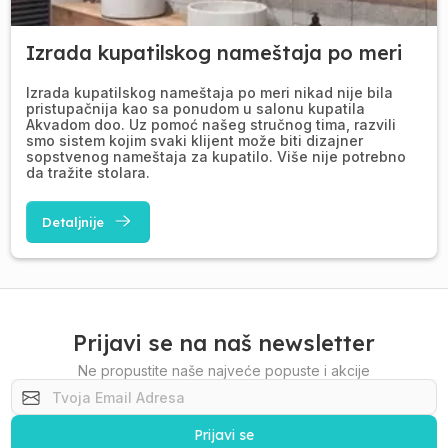
Izrada kupatilskog nameštaja po meri
Izrada kupatilskog nameštaja po meri nikad nije bila
pristupačnija kao sa ponudom u salonu kupatila
Akvadom doo. Uz pomoć našeg stručnog tima, razvili
smo sistem kojim svaki klijent može biti dizajner
sopstvenog nameštaja za kupatilo. Više nije potrebno
da tražite stolara.
Detaljnije
Prijavi se na naš newsletter
Ne propustite naše najveće popuste i akcije
Prijavi se