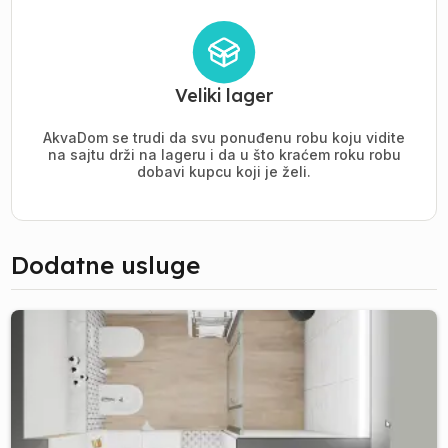
Veliki lager
AkvaDom se trudi da svu ponuđenu robu koju vidite
na sajtu drži na lageru i da u što kraćem roku robu
dobavi kupcu koji je želi.
Dodatne usluge