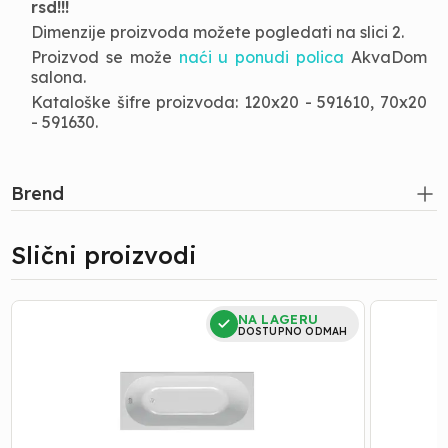
rsd!!!
Dimenzije proizvoda možete pogledati na slici 2.
Proizvod se može
naći u ponudi polica
AkvaDom
salona.
Kataloške šifre proizvoda: 120x20 - 591610, 70x20
- 591630.
Brend
Slični proizvodi
Kada
Kada
NA LAGERU
|
|
DOSTUPNO ODMAH
Kolpa
Kolpa
San
San
-
-
Tamia
Tamia
-
-