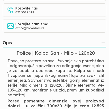
Pozovite nas
021 3022 348
Pošaljite nam email
office@akvadom.rs
Opis
Police | Kolpa San - Milo - 120x20
Dovoljno prostora za sve i čuvanje svih potrebština
i odgovarajučih površina za odlaganje esencijalno
je za udobnu upotrebu kupatila. Kolpa san nudi
živopisan set jupatilskog nameštaja za svaki stil
enterijera. Savršenstvo estetike. gornji elemenat iz
serije Milo dimenzija 120x20, Širine elementa 94-
105-120 cm, montiranje uz zid, premijum kupatilski
nameštaj.
Pored pomenute dimenziej ovaj proizvod
dolazi i u veličini 700x20 čija je cena 12.593