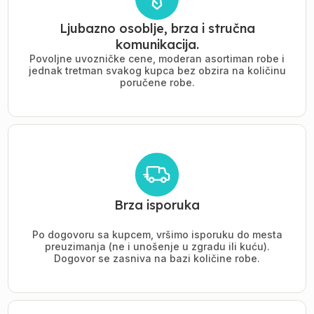
Ljubazno osoblje, brza i stručna
komunikacija.
Povoljne uvozničke cene, moderan asortiman robe i
jednak tretman svakog kupca bez obzira na količinu
poručene robe.
Brza isporuka
Po dogovoru sa kupcem, vršimo isporuku do mesta
preuzimanja (ne i unošenje u zgradu ili kuću).
Dogovor se zasniva na bazi količine robe.