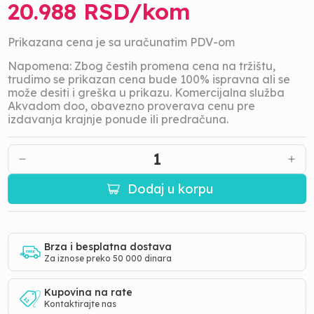
20.988
RSD/
kom
Prikazana cena je sa uračunatim PDV-om
Napomena: Zbog čestih promena cena na tržištu,
trudimo se prikazan cena bude 100% ispravna ali se
može desiti i greška u prikazu. Komercijalna služba
Akvadom doo, obavezno proverava cenu pre
izdavanja krajnje ponude ili predračuna.
1
Dodaj u korpu
Brza i besplatna dostava
Za iznose preko 50 000 dinara
Kupovina na rate
Kontaktirajte nas