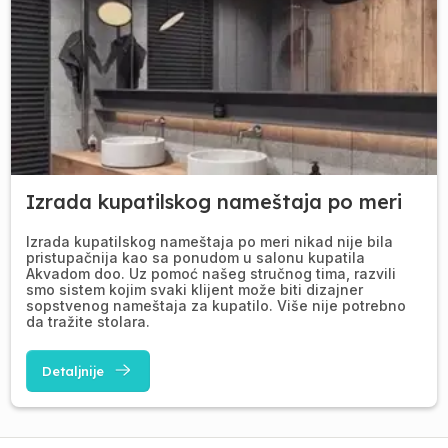
Izrada kupatilskog nameštaja po meri
Izrada kupatilskog nameštaja po meri nikad nije bila
pristupačnija kao sa ponudom u salonu kupatila
Akvadom doo. Uz pomoć našeg stručnog tima, razvili
smo sistem kojim svaki klijent može biti dizajner
sopstvenog nameštaja za kupatilo. Više nije potrebno
da tražite stolara.
Detaljnije