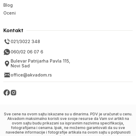
Blog
Oceni
Kontakt
021/3022 348
060/02 06 07 6
Bulevar Patrijarha Pavla 115,
Novi Sad
office@akvadom.rs
Sve cene na ovom sajtu iskazane su u dinarima. PDV je uračunat u cenu.
Akvadom maksimalno koristi sve svoje resurse da Vam svi artikli na
ovom sajtu budu prikazani sa ispravnim nazivima specifikacija,
fotografijama i cenama. Ipak, ne možemo garantovati da su sve
navedene informacije i fotografije artikala na ovom sajtu u potpunosti