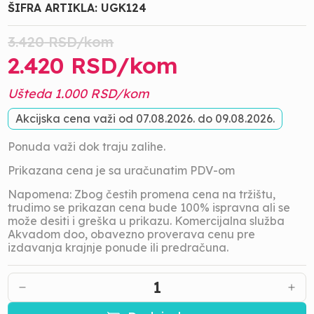
ŠIFRA ARTIKLA:
UGK124
3.420
RSD/
kom
2.420
RSD/
kom
Ušteda
1.000
RSD/
kom
Akcijska cena važi od
07.08.2026.
do
09.08.2026.
Ponuda važi dok traju zalihe.
Prikazana cena je sa uračunatim PDV-om
Napomena: Zbog čestih promena cena na tržištu,
trudimo se prikazan cena bude 100% ispravna ali se
može desiti i greška u prikazu. Komercijalna služba
Akvadom doo, obavezno proverava cenu pre
izdavanja krajnje ponude ili predračuna.
1