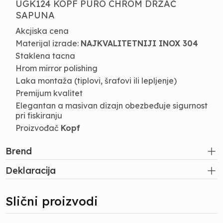
UGK124 KOPF PURO CHROM DRŽAČ
SAPUNA
Akcjiska cena
Materijal izrade:
NAJKVALITETNIJI INOX 304
Staklena tacna
Hrom mirror polishing
Laka montaža (tiplovi, šrafovi ili lepljenje)
Premijum kvalitet
Elegantan a masivan dizajn obezbeđuje sigurnost
pri fiskiranju
Proizvođač
Kopf
Brend
Deklaracija
Slični proizvodi