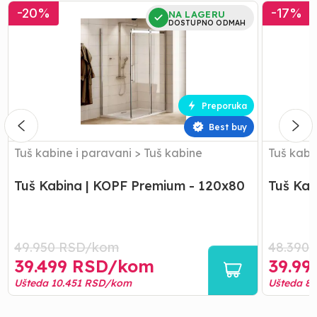
Tuš
Tuš
-
20
%
-
17
%
NA LAGERU
Kabina
Kabina
DOSTUPNO ODMAH
|
|
KOPF
KOPF
Premium
Premium
-
-
120x80
80x80
Preporuka
Best buy
Tuš kabine i paravani
>
Tuš kabine
Tuš kabi
Tuš Kabina | KOPF Premium - 120x80
Tuš Kab
49.950
RSD/
kom
48.390
39.499
RSD/
kom
39.99
Ušteda
10.451
RSD/
kom
Ušteda
8.