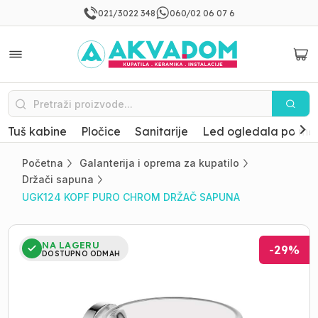
021/3022 348
060/02 06 07 6
Tuš kabine
Pločice
Sanitarije
Led ogledala po mer
Početna
Galanterija i oprema za kupatilo
Držači sapuna
UGK124 KOPF PURO CHROM DRŽAČ SAPUNA
NA LAGERU
-
29
%
DOSTUPNO ODMAH