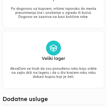
Po dogovoru sa kupcem, vršimo isporuku do mesta
preuzimanja (ne i unošenje u zgradu ili kuću).
Dogovor se zasniva na bazi količine robe.
Veliki lager
AkvaDom se trudi da svu ponuđenu robu koju vidite
na sajtu drži na lageru i da u što kraćem roku robu
dobavi kupcu koji je želi.
Dodatne usluge