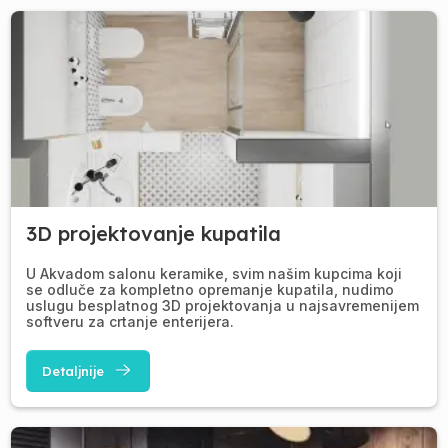
3D projektovanje kupatila
U Akvadom salonu keramike, svim našim kupcima koji
se odluče za kompletno opremanje kupatila, nudimo
uslugu besplatnog 3D projektovanja u najsavremenijem
softveru za crtanje enterijera.
Detaljnije