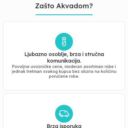
Zašto Akvadom?
Ljubazno osoblje, brza i stručna
komunikacija.
Povoljne uvozničke cene, moderan asortiman robe i
jednak tretman svakog kupca bez obzira na količinu
poručene robe.
Brza isporuka