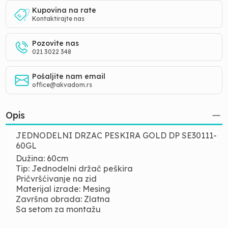
Kupovina na rate
Kontaktirajte nas
Pozovite nas
021 3022 348
Pošaljite nam email
office@akvadom.rs
Opis
JEDNODELNI DRZAC PESKIRA GOLD DP SE30111-
60GL
Dužina: 60cm
Tip: Jednodelni držač peškira
Pričvršćivanje na zid
Materijal izrade: Mesing
Završna obrada: Zlatna
Sa setom za montažu