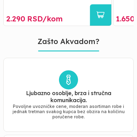
2.290
RSD/
kom
1.650
Zašto Akvadom?
Ljubazno osoblje, brza i stručna
komunikacija.
Povoljne uvozničke cene, moderan asortiman robe i
jednak tretman svakog kupca bez obzira na količinu
poručene robe.