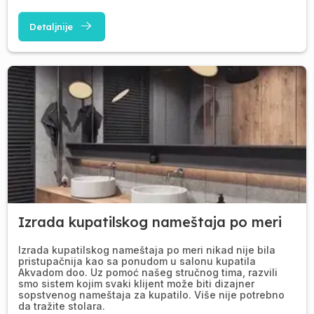
Detaljnije
Izrada kupatilskog nameštaja po meri
Izrada kupatilskog nameštaja po meri nikad nije bila
pristupačnija kao sa ponudom u salonu kupatila
Akvadom doo. Uz pomoć našeg stručnog tima, razvili
smo sistem kojim svaki klijent može biti dizajner
sopstvenog nameštaja za kupatilo. Više nije potrebno
da tražite stolara.