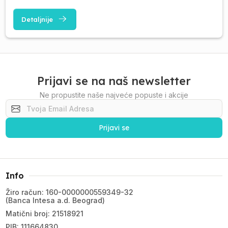
Detaljnije
Prijavi se na naš newsletter
Ne propustite naše najveće popuste i akcije
Prijavi se
Info
Žiro račun: 160-0000000559349-32
(Banca Intesa a.d. Beograd)
Matični broj: 21518921
PIB: 111664830