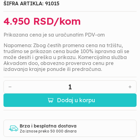
ŠIFRA ARTIKLA:
91015
4.950
RSD/
kom
Prikazana cena je sa uračunatim PDV-om
Napomena: Zbog čestih promena cena na tržištu,
trudimo se prikazan cena bude 100% ispravna ali se
može desiti i greška u prikazu. Komercijalna služba
Akvadom doo, obavezno proverava cenu pre
izdavanja krajnje ponude ili predračuna.
1
Dodaj u korpu
Brza i besplatna dostava
Za iznose preko 50 000 dinara