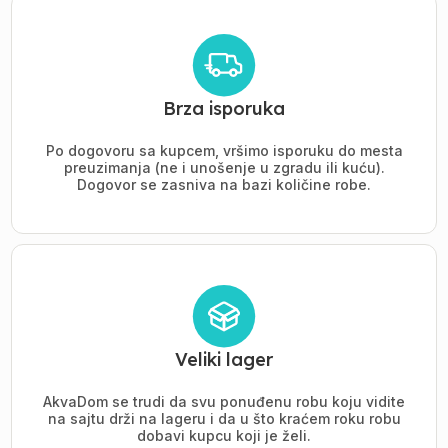
Brza isporuka
Po dogovoru sa kupcem, vršimo isporuku do mesta
preuzimanja (ne i unošenje u zgradu ili kuću).
Dogovor se zasniva na bazi količine robe.
Veliki lager
AkvaDom se trudi da svu ponuđenu robu koju vidite
na sajtu drži na lageru i da u što kraćem roku robu
dobavi kupcu koji je želi.