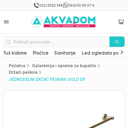
021/3022 348
060/02 06 07 6
Tuš kabine
Pločice
Sanitarije
Led ogledala po mer
Početna
Galanterija i oprema za kupatilo
Držači peškira
JEDNODELNI DRZAC PESKIRA GOLD DP