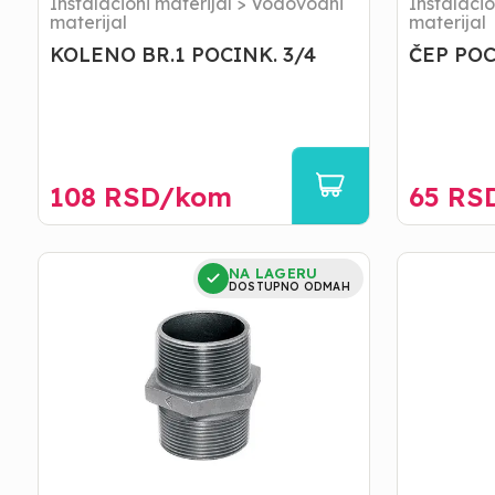
Instalacioni materijal
>
Vodovodni
Instalacio
materijal
materijal
KOLENO BR.1 POCINK. 3/4
ČEP POC
108
RSD/
kom
65
RS
DUPLI
MUF
NA LAGERU
NIPLI
POCINKOV
DOSTUPNO ODMAH
POCINK.
6/4
1