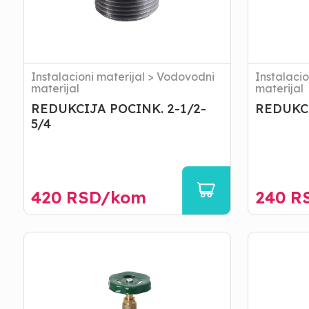
Instalacioni materijal
>
Vodovodni
Instalacio
materijal
materijal
REDUKCIJA POCINK. 2-1/2-
REDUKCI
5/4
420
RSD/
kom
240
R
VENTIL
VENTIL
TOČAK
LOPTA
6/4
5/4
ISPUST