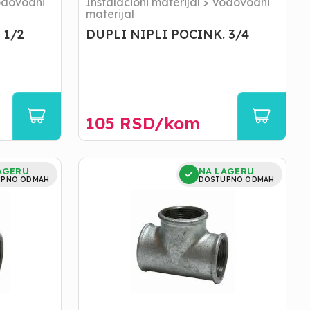
dovodni
Instalacioni materijal
>
Vodovodni
materijal
 1/2
DUPLI NIPLI POCINK. 3/4
105
RSD/
kom
T-
AGERU
NA LAGERU
KOMAD
UPNO ODMAH
DOSTUPNO ODMAH
POCINK.
3/4