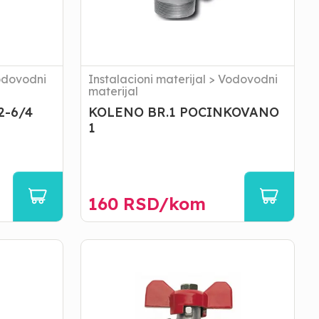
dovodni
Instalacioni materijal
>
Vodovodni
materijal
2-6/4
KOLENO BR.1 POCINKOVANO
1
160
RSD/
kom
VENTIL
LOPTA
MF
1/2
LEPTIR