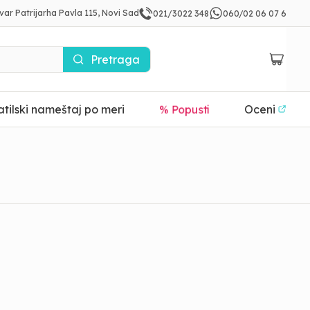
var Patrijarha Pavla 115, Novi Sad
021/3022 348
060/02 06 07 6
Pretraga
tilski nameštaj po meri
% Popusti
Oceni