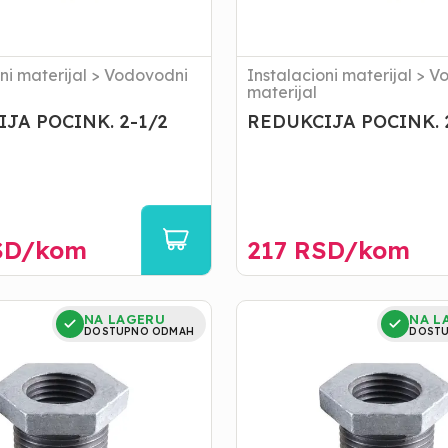
ni materijal
>
Vodovodni
Instalacioni materijal
>
Vo
materijal
JA POCINK. 2-1/2
REDUKCIJA POCINK. 
D/
kom
217
RSD/
kom
A
REDUKCIJA
NA LAGERU
NA L
POCINK.
DOSTUPNO ODMAH
DOST
2-
6/4