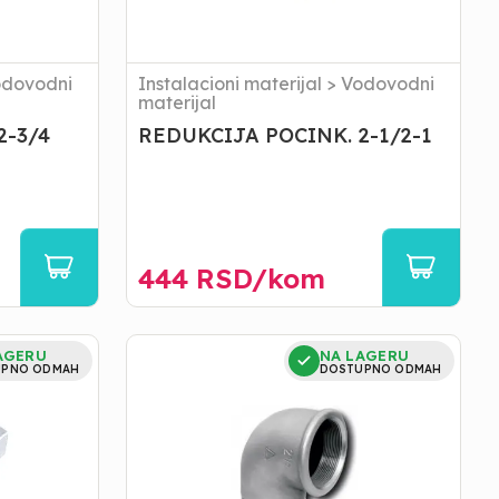
dovodni
Instalacioni materijal
>
Vodovodni
materijal
2-3/4
REDUKCIJA POCINK. 2-1/2-1
444
RSD/
kom
KOLENO
AGERU
NA LAGERU
BR.1
UPNO ODMAH
DOSTUPNO ODMAH
POCINKOVANO
1