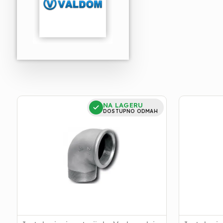
KOLENO
ČEP
NA LAGERU
BR.1
POCINKOV
DOSTUPNO ODMAH
POCINK.
3/4
3/4