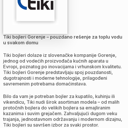
Tiki bojleri Gorenje – pouzdano rešenje za toplu vodu
u svakom domu
Tiki bojleri dolaze iz slovenačke kompanije Gorenje,
jednog od vodećih proizvođača kućnih aparata u
Evropi, poznatog po inovacijama i vrhunskom kvalitetu.
Tiki bojleri Gorenje predstavljaju spoj pouzdanosti,
dugotrajnosti i moderne tehnologije, prilagođeni
savremenim potrebama domaćinstava.
Bilo da vam je potreban bojler za kupatilo, kuhinju ili
vikendicu, Tiki nudi širok asortiman modela – od malih
protočnih bojlera do velikih bojlera sa emajliranim
kazanima i suvim grejačem. Zahvaljujući dugom veku
trajanja, jednostavnom održavanju i modernom dizajnu,
Tiki bojleri su savršen izbor za svaki prostor.