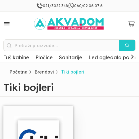
021/3022 348
060/02 06 07 6
Tuš kabine
Pločice
Sanitarije
Led ogledala po mer
Početna
Brendovi
Tiki bojleri
Tiki bojleri