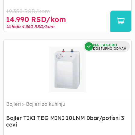
19.350
RSD/
kom
14.990
RSD/
kom
Ušteda
4.360
RSD/
kom
Bojler
NA LAGERU
TIKI
DOSTUPNO ODMAH
TEG
MINI
10LNM
0bar/potisni
3
cevi
Bojleri
>
Bojleri za kuhinju
Bojler TIKI TEG MINI 10LNM 0bar/potisni 3
cevi