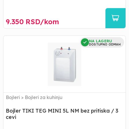
9.350
RSD/
kom
Bojler
NA LAGERU
TIKI
DOSTUPNO ODMAH
TEG
MINI
5L
NM
bez
pritiska
/
3
cevi
Bojleri
>
Bojleri za kuhinju
Bojler TIKI TEG MINI 5L NM bez pritiska / 3
cevi