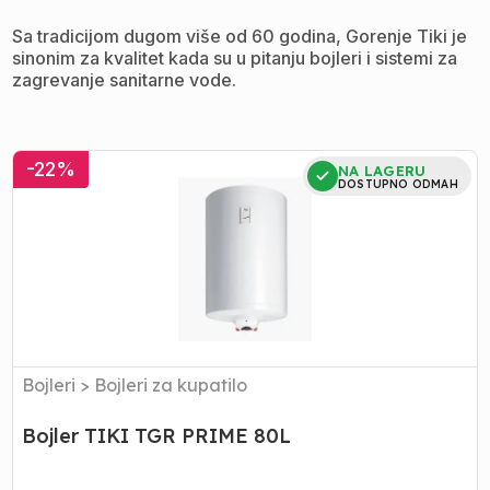
Sa tradicijom dugom više od 60 godina, Gorenje Tiki je
sinonim za kvalitet kada su u pitanju bojleri i sistemi za
zagrevanje sanitarne vode.
Bojler
-
22
%
NA LAGERU
TIKI
DOSTUPNO ODMAH
TGR
PRIME
80L
Bojleri
>
Bojleri za kupatilo
Bojler TIKI TGR PRIME 80L