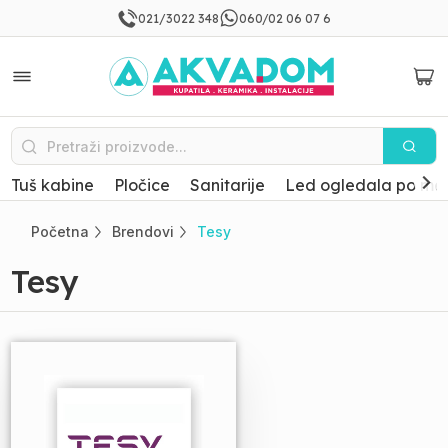
021/3022 348
060/02 06 07 6
Tuš kabine
Pločice
Sanitarije
Led ogledala po mer
Početna
Brendovi
Tesy
Tesy