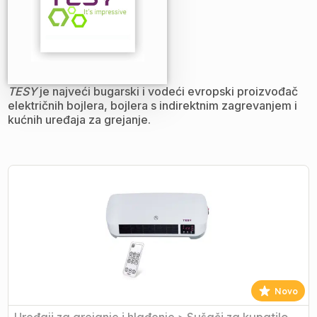
TESY
je najveći bugarski i vodeći evropski proizvođač
električnih bojlera, bojlera s indirektnim zagrevanjem i
kućnih uređaja za grejanje.
TESY
VENTILATORSKA
GREJALICA
-
zidna
2000W
Novo