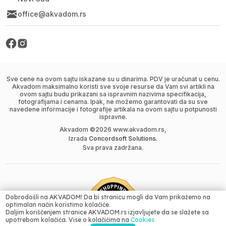
office@akvadom.rs
Sve cene na ovom sajtu iskazane su u dinarima. PDV je uračunat u cenu.
Akvadom maksimalno koristi sve svoje resurse da Vam svi artikli na
ovom sajtu budu prikazani sa ispravnim nazivima specifikacija,
fotografijama i cenama. Ipak, ne možemo garantovati da su sve
navedene informacije i fotografije artikala na ovom sajtu u potpunosti
ispravne.
Akvadom ©
2026
www.akvadom.rs,
Izrada
Concordsoft Solutions
.
Sva prava zadržana.
Dobrodošli na AKVADOM! Da bi stranicu mogli da Vam prikažemo na
optimalan način koristimo kolačiće.
Daljim korišćenjem stranice AKVADOM.rs izjavljujete da se slažete sa
upotrebom kolačića. Vise o kolačićima na
Cookies