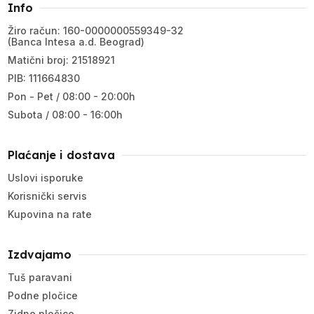
Info
Žiro račun: 160-0000000559349-32
(Banca Intesa a.d. Beograd)
Matični broj: 21518921
PIB: 111664830
Pon - Pet / 08:00 - 20:00h
Subota / 08:00 - 16:00h
Plaćanje i dostava
Uslovi isporuke
Korisnički servis
Kupovina na rate
Izdvajamo
Tuš paravani
Podne pločice
Zidne pločice