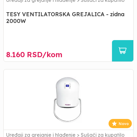
Uređaji za grejanje i hlađenje
>
Sušači za kupatilo
TESY VENTILATORSKA GREJALICA - zidna
2000W
8.160
RSD/
kom
TESY
GREJALICA
sa
displejom
-
zidna
2000w
Novo
Uređaji za grejanje i hlađenje
>
Sušači za kupatilo