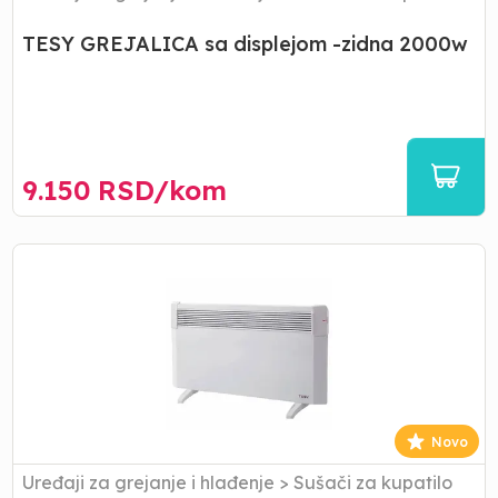
TESY GREJALICA sa displejom -zidna 2000w
9.150
RSD/
kom
Panelni
konvektor
ConvEco
2000W
TESY
Novo
Uređaji za grejanje i hlađenje
>
Sušači za kupatilo