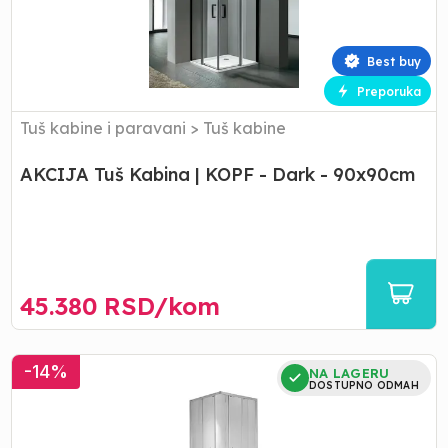
KOPF
-
Dark
Best buy
-
90x90cm
Preporuka
Tuš kabine i paravani
>
Tuš kabine
AKCIJA Tuš Kabina | KOPF - Dark - 90x90cm
45.380
RSD/
kom
Tuš
-
14
%
NA LAGERU
Kabina
DOSTUPNO ODMAH
|
KOPF
-