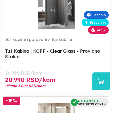
KOPF
-
Clear
Best buy
Glass
Preporuka
-
Providno
Akcija
Staklo
Tuš kabine i paravani
>
Tuš kabine
Tuš Kabina | KOPF - Clear Glass - Providno
Staklo
26.999
RSD/
kom
20.990
RSD/
kom
Ušteda
6.009
RSD/
kom
Tuš
-
18
%
NA LAGERU
Kabina
DOSTUPNO ODMAH
|