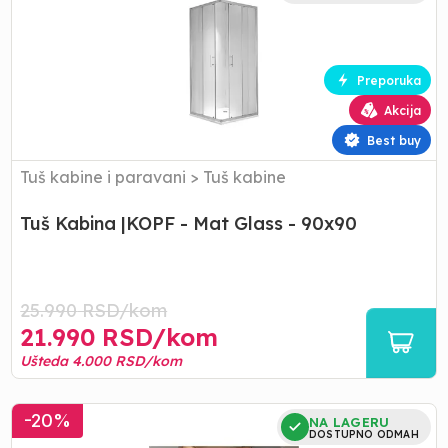
|KOPF
-
Mat
Glass
Preporuka
-
Akcija
90x90
Best buy
Tuš kabine i paravani
>
Tuš kabine
Tuš Kabina |KOPF - Mat Glass - 90x90
25.990
RSD/
kom
21.990
RSD/
kom
Ušteda
4.000
RSD/
kom
Tuš
-
20
%
NA LAGERU
Kabina
DOSTUPNO ODMAH