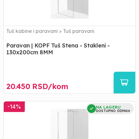
Stakleni
-
130x200cm
8MM
Tuš kabine i paravani
>
Tuš paravani
Paravan | KOPF Tuš Stena - Stakleni -
130x200cm 8MM
20.450
RSD/
kom
Paravan
-
14
%
NA LAGERU
|
DOSTUPNO ODMAH
KOPF
Tuš
Stena
-