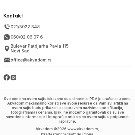
Kontakt
021/3022 348
060/02 06 07 6
Bulevar Patrijarha Pavla 115,
Novi Sad
office@akvadom.rs
Sve cene na ovom sajtu iskazane su u dinarima. PDV je uračunat u cenu.
Akvadom maksimalno koristi sve svoje resurse da Vam svi artikli na
ovom sajtu budu prikazani sa ispravnim nazivima specifikacija,
fotografijama i cenama. Ipak, ne možemo garantovati da su sve
navedene informacije i fotografije artikala na ovom sajtu u potpunosti
ispravne.
Akvadom ©
2026
www.akvadom.rs,
Izrada
Concordsoft Solutions
.