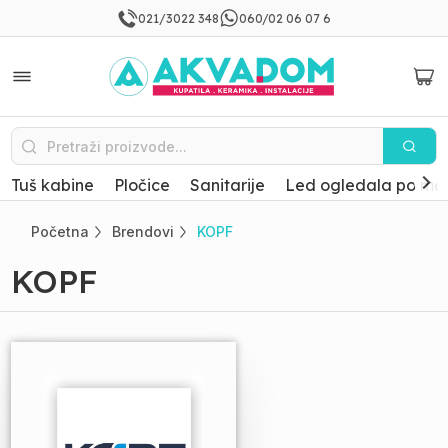
021/3022 348
060/02 06 07 6
Tuš kabine
Pločice
Sanitarije
Led ogledala po mer
Početna
Brendovi
KOPF
KOPF