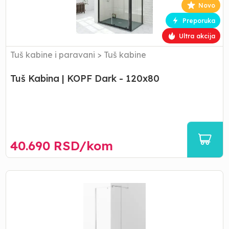
-
Novo
120x80
Preporuka
Ultra akcija
Tuš kabine i paravani
>
Tuš kabine
Tuš Kabina | KOPF Dark - 120x80
40.690
RSD/
kom
Paravan
|
KOPF
Tuš
Stena
-