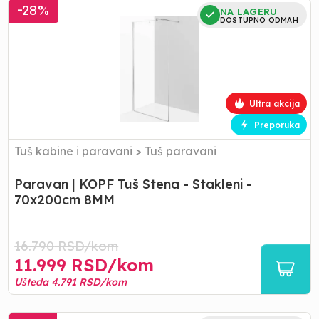
Paravan
-
28
%
NA LAGERU
|
DOSTUPNO ODMAH
KOPF
Tuš
Stena
-
Stakleni
Ultra akcija
-
70x200cm
Preporuka
8MM
Tuš kabine i paravani
>
Tuš paravani
Paravan | KOPF Tuš Stena - Stakleni -
70x200cm 8MM
16.790
RSD/
kom
11.999
RSD/
kom
Ušteda
4.791
RSD/
kom