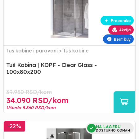
KOPF
-
Clear
Preporuka
Glass
Akcija
-
100x80x200
Best buy
Tuš kabine i paravani
>
Tuš kabine
Tuš Kabina | KOPF - Clear Glass -
100x80x200
39.950
RSD/
kom
34.090
RSD/
kom
Ušteda
5.860
RSD/
kom
Tuš
-
22
%
NA LAGERU
Kabina
DOSTUPNO ODMAH
|