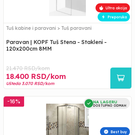
Stakleni
Ultra akcija
-
120x200cm
Preporuka
8MM
Tuš kabine i paravani
>
Tuš paravani
Paravan | KOPF Tuš Stena - Stakleni -
120x200cm 8MM
21.470
RSD/
kom
18.400
RSD/
kom
Ušteda
3.070
RSD/
kom
Tuš
-
16
%
NA LAGERU
Kabina
DOSTUPNO ODMAH
|
KOPF
-
Mat
Best buy