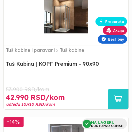
|
KOPF
Premium
-
Preporuka
90x90
Akcija
Best buy
Tuš kabine i paravani
>
Tuš kabine
Tuš Kabina | KOPF Premium - 90x90
53.900
RSD/
kom
42.990
RSD/
kom
Ušteda
10.910
RSD/
kom
Tuš
-
14
%
NA LAGERU
Kabina
DOSTUPNO ODMAH
|