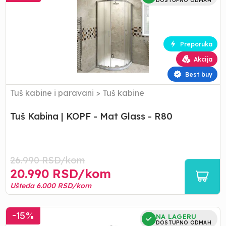
Kabina
DOSTUPNO ODMAH
|
KOPF
-
Mat
Preporuka
Glass
Akcija
-
R80
Best buy
Tuš kabine i paravani
>
Tuš kabine
Tuš Kabina | KOPF - Mat Glass - R80
26.990
RSD/
kom
20.990
RSD/
kom
Ušteda
6.000
RSD/
kom
Tuš
-
15
%
NA LAGERU
Kabina
DOSTUPNO ODMAH