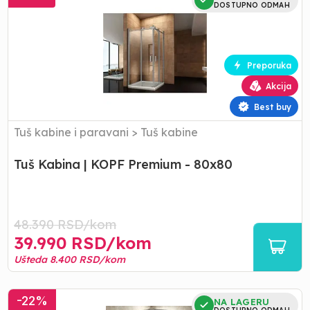
Kabina
DOSTUPNO ODMAH
|
KOPF
Premium
-
Preporuka
80x80
Akcija
Best buy
Tuš kabine i paravani
>
Tuš kabine
Tuš Kabina | KOPF Premium - 80x80
48.390
RSD/
kom
39.990
RSD/
kom
Ušteda
8.400
RSD/
kom
Tuš
-
22
%
NA LAGERU