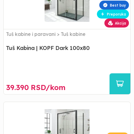
100x80
Best buy
Preporuka
Akcija
Tuš kabine i paravani
>
Tuš kabine
Tuš Kabina | KOPF Dark 100x80
39.390
RSD/
kom
Tuš
Kabina
|
KOPF
Dark