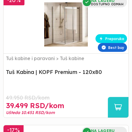
-
20
%
NA LAGERU
Kabina
DOSTUPNO ODMAH
|
KOPF
Premium
-
120x80
Preporuka
Best buy
Tuš kabine i paravani
>
Tuš kabine
Tuš Kabina | KOPF Premium - 120x80
49.950
RSD/
kom
39.499
RSD/
kom
Ušteda
10.451
RSD/
kom
Tuš
-
17
%
NA LAGERU