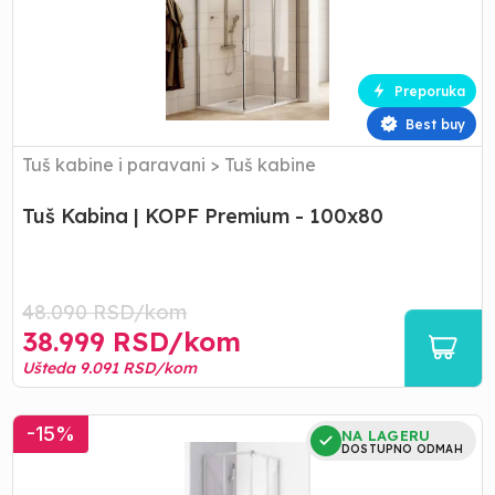
KOPF
Premium
-
100x80
Preporuka
Best buy
Tuš kabine i paravani
>
Tuš kabine
Tuš Kabina | KOPF Premium - 100x80
48.090
RSD/
kom
38.999
RSD/
kom
Ušteda
9.091
RSD/
kom
Tus
-
15
%
NA LAGERU
Kabina
DOSTUPNO ODMAH
|
KOPF