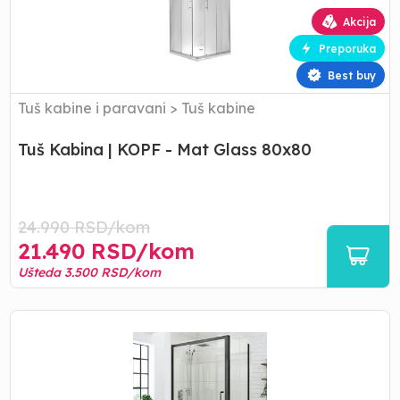
Mat
Akcija
Glass
Preporuka
80x80
Best buy
Tuš kabine i paravani
>
Tuš kabine
Tuš Kabina | KOPF - Mat Glass 80x80
24.990
RSD/
kom
21.490
RSD/
kom
Ušteda
3.500
RSD/
kom
Tuš
Kabina
|
KOPF
Dark