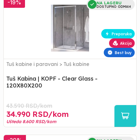
Tuš
-
19
%
NA LAGERU
Kabina
DOSTUPNO ODMAH
|
KOPF
-
Clear
Preporuka
Glass
Akcija
-
120X80X200
Best buy
Tuš kabine i paravani
>
Tuš kabine
Tuš Kabina | KOPF - Clear Glass -
120X80X200
43.590
RSD/
kom
34.990
RSD/
kom
Ušteda
8.600
RSD/
kom
Tuš