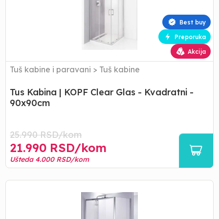
Clear
Glas
Best buy
-
Preporuka
Kvadratni -
90x90cm
Akcija
Tuš kabine i paravani
>
Tuš kabine
Tus Kabina | KOPF Clear Glas - Kvadratni -
90x90cm
25.990
RSD/
kom
21.990
RSD/
kom
Ušteda
4.000
RSD/
kom
Tuš
Kabina
|
KOPF