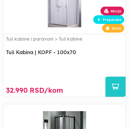
-
100x70
Akcija
Preporuka
Novo
Tuš kabine i paravani
>
Tuš kabine
Tuš Kabina | KOPF - 100x70
32.990
RSD/
kom
AKCIJA
Tuš
Kabina
|