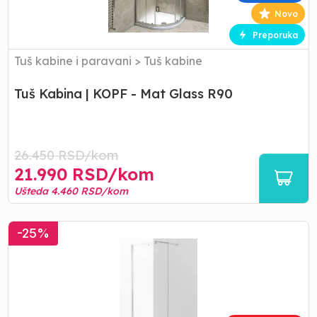
Glass
Novo
R90
Preporuka
Tuš kabine i paravani
>
Tuš kabine
Tuš Kabina | KOPF - Mat Glass R90
26.450
RSD/
kom
21.990
RSD/
kom
Ušteda
4.460
RSD/
kom
Paravan
-
25
%
|
KOPF
Tuš
Stena
-
Stakleni