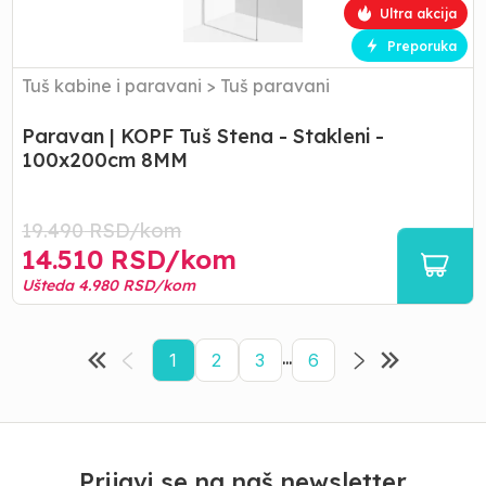
Ultra akcija
-
100x200cm
Preporuka
8MM
Tuš kabine i paravani
>
Tuš paravani
Paravan | KOPF Tuš Stena - Stakleni -
100x200cm 8MM
19.490
RSD/
kom
14.510
RSD/
kom
Ušteda
4.980
RSD/
kom
...
1
2
3
6
Prijavi se na naš newsletter