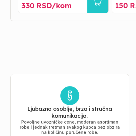
330
RSD/
kom
150
R
Ljubazno osoblje, brza i stručna
komunikacija.
Povoljne uvozničke cene, moderan asortiman
robe i jednak tretman svakog kupca bez obzira
na količinu poručene robe.