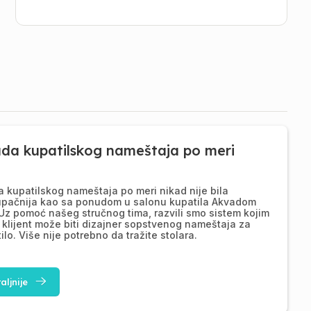
ada kupatilskog nameštaja po meri
a kupatilskog nameštaja po meri nikad nije bila
upačnija kao sa ponudom u salonu kupatila Akvadom
Uz pomoć našeg stručnog tima, razvili smo sistem kojim
 klijent može biti dizajner sopstvenog nameštaja za
ilo. Više nije potrebno da tražite stolara.
aljnije