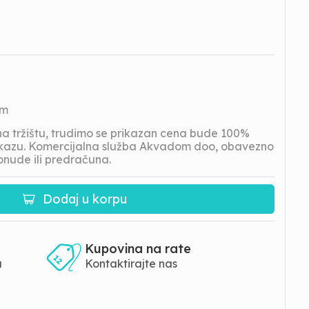
om
 tržištu, trudimo se prikazan cena bude 100%
prikazu. Komercijalna služba Akvadom doo, obavezno
onude ili predračuna.
Dodaj u korpu
Kupovina na rate
a
Kontaktirajte nas