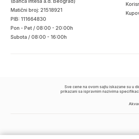
(Banca Intesa a.d. Beograd)
Korisn
Matični broj: 21518921
Kupov
PIB: 111664830
Pon - Pet / 08:00 - 20:00h
Subota / 08:00 - 16:00h
Sve cene na ovom sajtu iskazane su u di
prikazani sa ispravnim nazivima specifikac
Akva