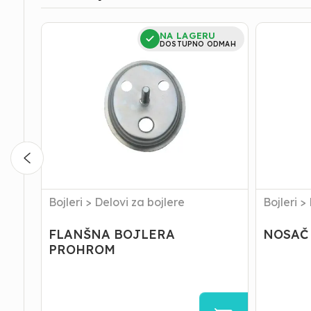
FLANŠNA
NOSAČ
NA LAGERU
BOJLERA
FLANŠNE
DOSTUPNO ODMAH
PROHROM
Bojleri
>
Delovi za bojlere
Bojleri
>
FLANŠNA BOJLERA
NOSAČ
PROHROM