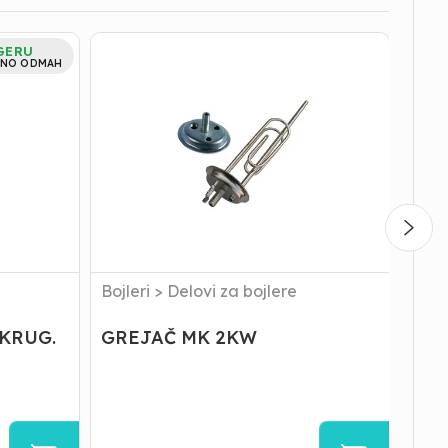
GREJAČ
GREJ
GERU
MK
ZA
NO ODMAH
2KW
HORI
BOJL
DOM
Bojleri
>
Delovi za bojlere
Bojle
KRUG.
GREJAČ MK 2KW
GRE
BOJ