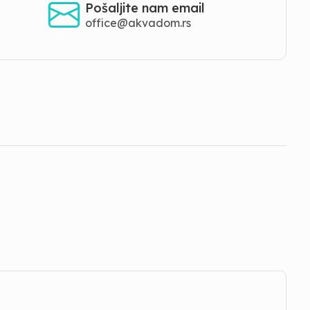
Pošaljite nam email
office@akvadom.rs