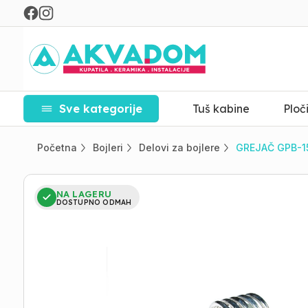
Sve kategorije
Tuš kabine
Ploč
Početna
Bojleri
Delovi za bojlere
GREJAČ GPB-1
NA LAGERU
DOSTUPNO ODMAH