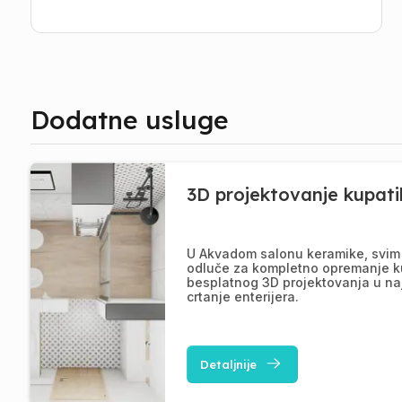
Dodatne usluge
3D projektovanje kupati
U Akvadom salonu keramike, svim 
odluče za kompletno opremanje k
besplatnog 3D projektovanja u na
crtanje enterijera.
Detaljnije