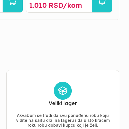
1.010
RSD/
kom
95
Veliki lager
AkvaDom se trudi da svu ponuđenu robu koju
vidite na sajtu drži na lageru i da u što kraćem
roku robu dobavi kupcu koji je želi.