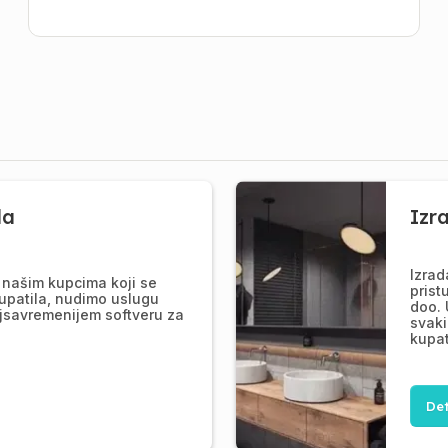
la
Izr
Izrad
našim kupcima koji se
prist
upatila, nudimo uslugu
doo. 
jsavremenijem softveru za
svaki
kupat
Det