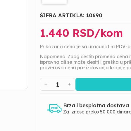
ŠIFRA ARTIKLA:
10690
1.440
RSD/
kom
Prikazana cena je sa uračunatim PDV-
Napomena: Zbog čestih promena cena na
ispravna ali se može desiti i greška u 
proverava cenu pre izdavanja krajnje p
1
Brza i besplatna dostava
Za iznose preko 50 000 dinar