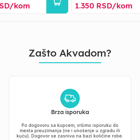
SD/
kom
1.350
RSD/
kom
Zašto Akvadom?
Brza isporuka
Po dogovoru sa kupcem, vršimo isporuku do
mesta preuzimanja (ne i unošenje u zgradu ili
kuću). Dogovor se zasniva na bazi količine robe.