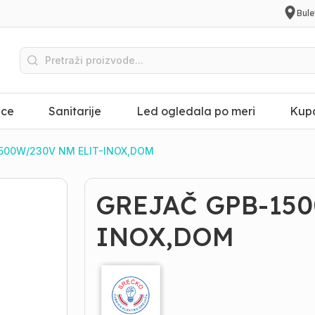
Bule
ice
Sanitarije
Led ogledala po meri
Kupa
500W/230V NM ELIT-INOX,DOM
GREJAČ GPB-150
INOX,DOM