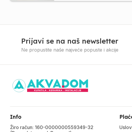
Prijavi se na naš newsletter
Ne propustite naše najveće popuste i akcije
Info
Plać
Žiro račun: 160-0000000559349-32
Uslov