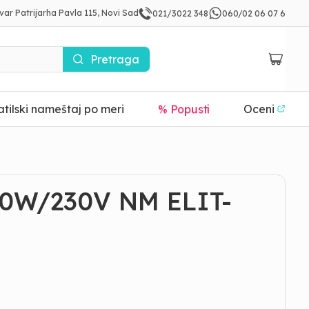
var Patrijarha Pavla 115, Novi Sad
021/3022 348
060/02 06 07 6
Pretraga
tilski nameštaj po meri
% Popusti
Oceni
0W/230V NM ELIT-