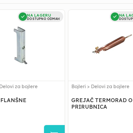
GREJAČ
NA LAGERU
NA LA
TERMORAD
DOSTUPNO ODMAH
DOSTUP
OKRUG.
PRIRUBNICA
Delovi za bojlere
Bojleri
>
Delovi za bojlere
 FLANŠNE
GREJAČ TERMORAD O
PRIRUBNICA