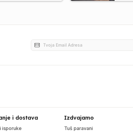
anje i dostava
Izdvajamo
i isporuke
Tuš paravani