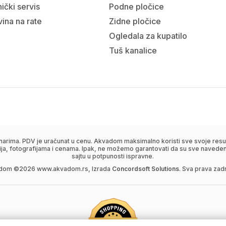
ički servis
Podne pločice
ina na rate
Zidne pločice
Ogledala za kupatilo
Tuš kanalice
narima. PDV je uračunat u cenu. Akvadom maksimalno koristi sve svoje resur
ija, fotografijama i cenama. Ipak, ne možemo garantovati da su sve navedene
sajtu u potpunosti ispravne.
dom ©
2026
www.akvadom.rs, Izrada
Concordsoft Solutions
. Sva prava zad