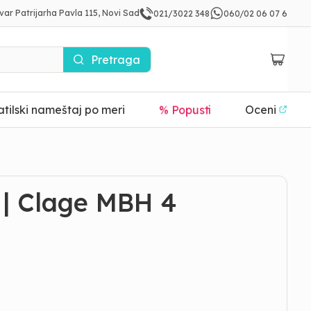
var Patrijarha Pavla 115, Novi Sad
021/3022 348
060/02 06 07 6
Pretraga
tilski nameštaj po meri
% Popusti
Oceni
 | Clage MBH 4