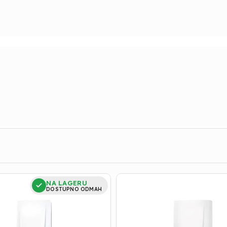
Bojler
NA LAGERU
za
DOSTUPNO ODMAH
Kuhinju
|
Clage