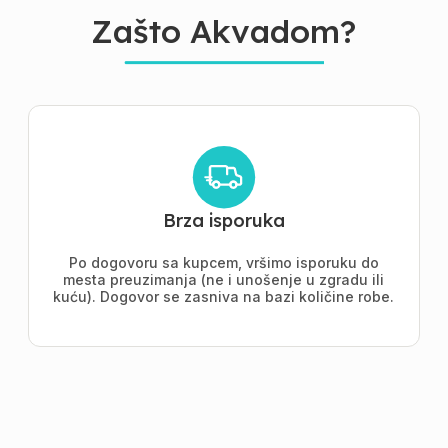
Zašto Akvadom?
Brza isporuka
Po dogovoru sa kupcem, vršimo isporuku do
mesta preuzimanja (ne i unošenje u zgradu ili
kuću). Dogovor se zasniva na bazi količine robe.