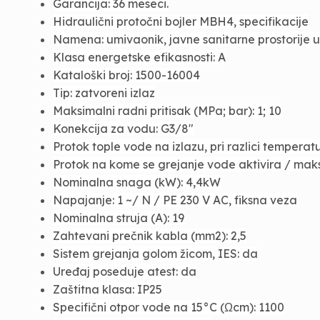
Garancija: 36 meseci.
Hidraulični protočni bojler MBH4, specifikacije
Namena: umivaonik, javne sanitarne prostorije
Klasa energetske efikasnosti: A
Kataloški broj: 1500-16004
Tip: zatvoreni izlaz
Maksimalni radni pritisak (MPa; bar): 1; 10
Konekcija za vodu: G3/8"
Protok tople vode na izlazu, pri razlici temperat
Protok na kome se grejanje vode aktivira / maks
Nominalna snaga (kW): 4,4kW
Napajanje: 1 ~/ N / PE 230 V AC, fiksna veza
Nominalna struja (A): 19
Zahtevani prečnik kabla (mm2): 2,5
Sistem grejanja golom žicom, IES: da
Uređaj poseduje atest: da
Zaštitna klasa: IP25
Specifični otpor vode na 15°C (Ωcm): 1100