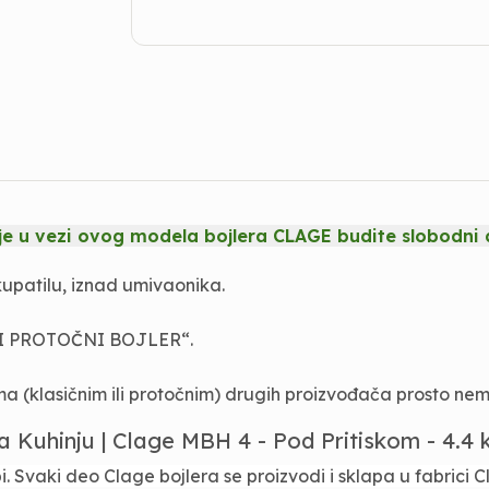
acije u vezi ovog modela bojlera CLAGE budite slobo
 kupatilu, iznad umivaonika.
I PROTO
ČNI BOJLER
“.
a (klasičnim ili protočnim) drugih proizvođača prosto nem
za Kuhinju | Clage MBH 4 - Pod Pritiskom - 4.4 
opi. Svaki deo Clage bojlera se proizvodi i sklapa u fabrici