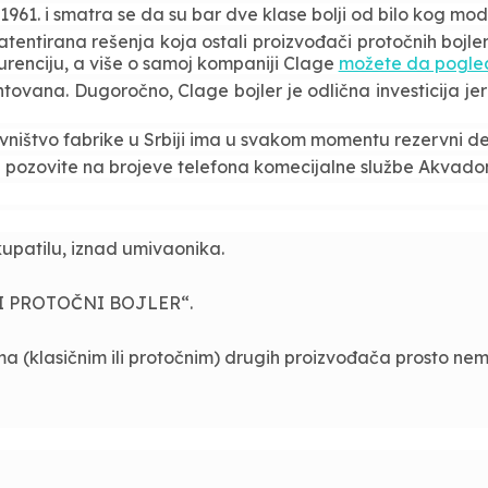
61. i smatra se da su bar dve klase bolji od bilo kog mode
atentirana rešenja koja ostali proizvođači protočnih bojl
urenciju,
a više o samoj kompaniji Clage
možete da pogle
ntovana.
Dugoročno, Clage bojler je odlična investicija je
avništvo fabrike u Srbiji ima u svakom momentu rezervni d
era pozovite na brojeve telefona komecijalne službe Akvad
 kupatilu, iznad umivaonika.
I PROTO
ČNI BOJLER
“.
a (klasičnim ili protočnim) drugih proizvođača prosto nem