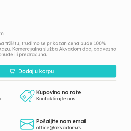
om
 tržištu, trudimo se prikazan cena bude 100%
prikazu. Komercijalna služba Akvadom doo, obavezno
onude ili predračuna.
Dodaj u korpu
Kupovina na rate
a
Kontaktirajte nas
Pošaljite nam email
office@akvadom.rs