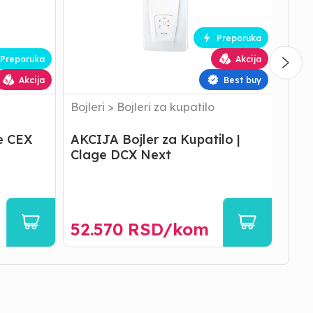
Clage DCX
DSX
Next
Touch
Preporuka
Preporuka
Akcija
Akcija
Best buy
Bojleri
>
Bojleri za kupatilo
Bojle
ge CEX
AKCIJA Bojler za Kupatilo |
Bojl
Clage DCX Next
Tou
52.570
RSD/
kom
10