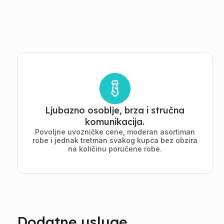
Ljubazno osoblje, brza i stručna
komunikacija.
Povoljne uvozničke cene, moderan asortiman
robe i jednak tretman svakog kupca bez obzira
na količinu poručene robe.
Dodatne usluge