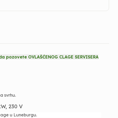
dni da pozovete OVLAŠĆENOG CLAGE SERVISERA
a svrhu.
kW, 230 V
 Clage u Luneburgu.