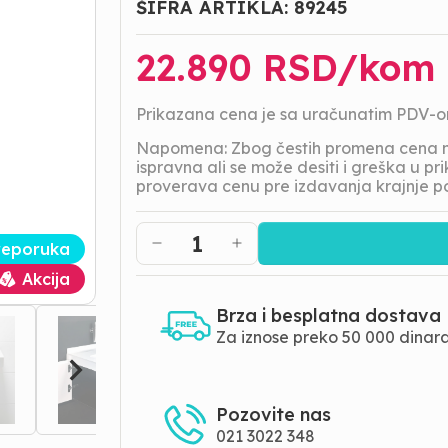
ŠIFRA ARTIKLA:
89245
22.890
RSD/
kom
Prikazana cena je sa uračunatim PDV-
Napomena: Zbog čestih promena cena na
ispravna ali se može desiti i greška u 
proverava cenu pre izdavanja krajnje p
1
reporuka
Akcija
Brza i besplatna dostava
Za iznose preko 50 000 dinar
Pozovite nas
021 3022 348