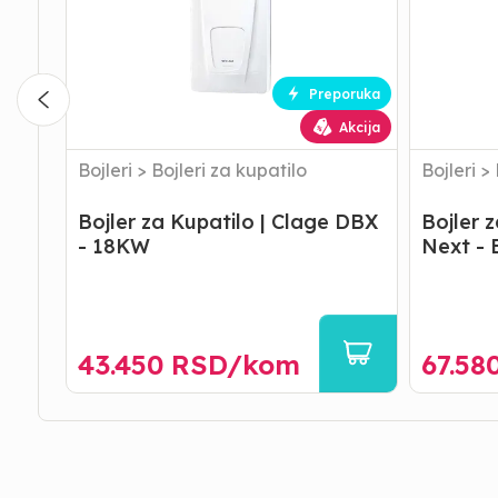
DBX
DEX
-
Next
18KW
-
Elektrons
Kontrola
Preporuka
Akcija
Bojleri
>
Bojleri za kupatilo
Bojleri
>
Bojler za Kupatilo | Clage DBX
Bojler 
- 18KW
Next - 
43.450
RSD/
kom
67.58