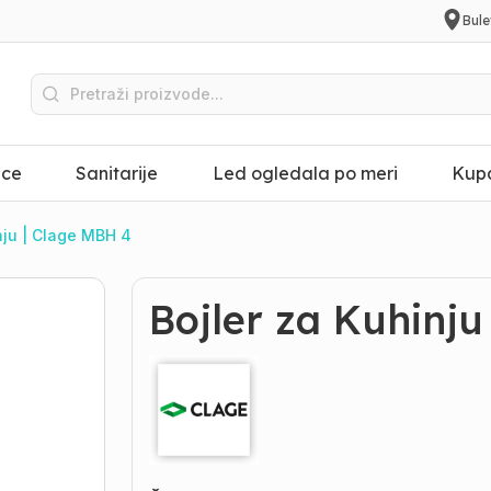
Bule
ice
Sanitarije
Led ogledala po meri
Kupa
nju | Clage MBH 4
Bojler za Kuhinju