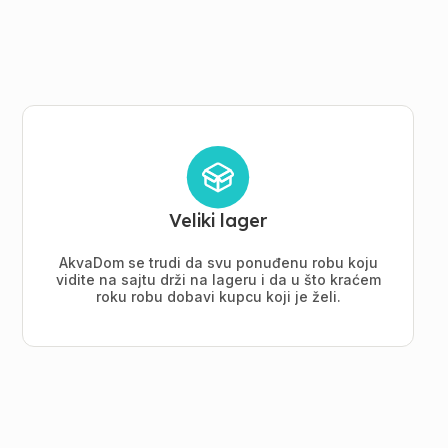
Veliki lager
AkvaDom se trudi da svu ponuđenu robu koju
vidite na sajtu drži na lageru i da u što kraćem
roku robu dobavi kupcu koji je želi.