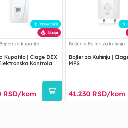
CEX
MPS
ka
Preporuka
Akcija
Bojleri za kupatilo
Bojleri
>
Bojleri za kuhinju
za Kupatilo | Clage DEX
Bojler za Kuhinju | Cla
Elektronska Kontrola
MPS
0
RSD/
kom
41.230
RSD/
kom