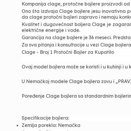
Kompanija clage, protočne bojlere proizvodi od 19
Ono šta izdvaja Clage bojlere jesu inovativna p
da clage protočni bojleri zapravo i nemaju konk
Kvalitet i dugovečnost boljera Clage je zagara
električne energije i vode.
Garancija na clage bojlere je 36 meseci. Predst
Za sva pitanja i konsultacije u vezi Clage bojl
Clage - Broj 1 Protočni Bojler za Kupatilo
Ovaj model bojlera može se koristi i u kuhinji i u
U Nemačkoj modele Clage bojlera zovu i „
PRAV
Poređenje Clage bojlera sa standardnim bojlerim
Specifikacije bojlera:
Zemlja porekla: Nemačka