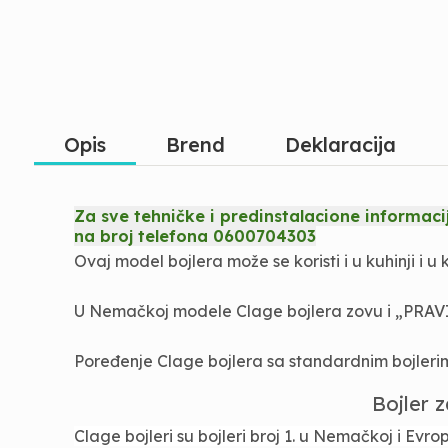
Opis
Brend
Deklaracija
Za sve tehničke i predinstalacione inform
na broj telefona 0600704303
Ovaj model bojlera može se koristi i u kuhinji i u
U Nemačkoj modele Clage bojlera zovu i „
PRAV
Poređenje Clage bojlera sa standardnim bojlerim
Bojler 
Clage bojleri su bojleri broj 1. u Nemačkoj i Evr