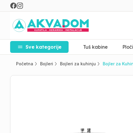
Sve kategorije
Tuš kabine
Ploč
Početna
Bojleri
Bojleri za kuhinju
Bojler za Kuhi