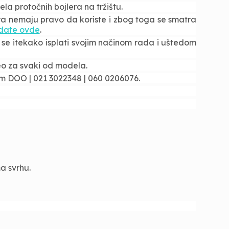
la protočnih bojlera na tržištu.
era nemaju pravo da koriste i zbog toga se smatra
date ovde
.
r se itekako isplati svojim načinom rada i uštedom
eo za svaki od modela.
om DOO | 021 3022348 | 060 0206076.
a svrhu.