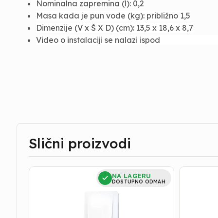
Nominalna zapremina (l): 0,2
Masa kada je pun vode (kg): približno 1,5
Dimenzije (V x Š X D) (cm): 13,5 x 18,6 x 8,7
Video o instalaciji se nalazi ispod
Slični proizvodi
Bojler
Bojler
NA LAGERU
za
za
DOSTUPNO ODMAH
Kupatilo
Kupatilo
|
|
Clage
Clage