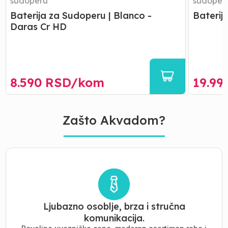
sudoperu
sudoper
Baterija za Sudoperu | Blanco -
Baterij
Daras Cr HD
8.590
RSD/
kom
19.99
Zašto Akvadom?
Ljubazno osoblje, brza i stručna
komunikacija.