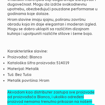
dugovečnost. Mogu da izdrže svakodnevnu
upotrebu, obezbeđujući pouzdane performanse u
godinama koje dolaze.
Hrom slavine imaju sjajnu, poliranu završnu
obradu koja im daje elegantan i moderan izgled.
Mogu se dobro uklopiti sa različitim dizajnom
kuhinja i upotpuniti različite stilove i šeme boja.
Karakteristike slavine:
Proizvođač: Blanco
Kataloška šifra proizvoda: 514019
Materijal: Metalik
Tuš: Bez Tuša
Metalik površina: Hrom
Akvadom kao distributer zastupa sve proizvode
od proizvođača Blanco, i ukoliko određeni
proizvod nemamo trenutno prikazan na našem