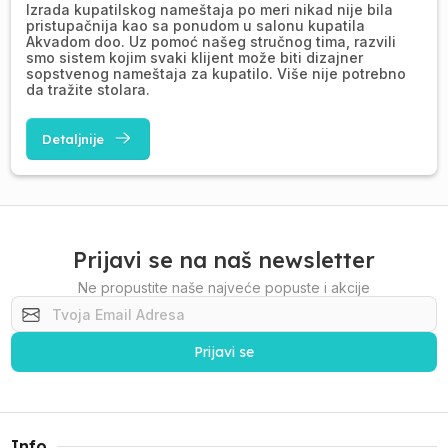
Izrada kupatilskog nameštaja po meri nikad nije bila
pristupačnija kao sa ponudom u salonu kupatila
Akvadom doo. Uz pomoć našeg stručnog tima, razvili
smo sistem kojim svaki klijent može biti dizajner
sopstvenog nameštaja za kupatilo. Više nije potrebno
da tražite stolara.
Detaljnije
Prijavi se na naš newsletter
Ne propustite naše najveće popuste i akcije
Prijavi se
Info