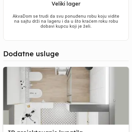
Veliki lager
AkvaDom se trudi da svu ponuđenu robu koju vidite
na sajtu drži na lageru i da u što kraćem roku robu
dobavi kupcu koji je želi.
Dodatne usluge