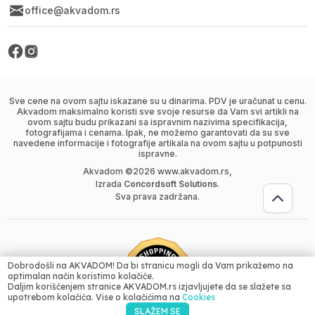
office@akvadom.rs
Sve cene na ovom sajtu iskazane su u dinarima. PDV je uračunat u cenu.
Akvadom maksimalno koristi sve svoje resurse da Vam svi artikli na
ovom sajtu budu prikazani sa ispravnim nazivima specifikacija,
fotografijama i cenama. Ipak, ne možemo garantovati da su sve
navedene informacije i fotografije artikala na ovom sajtu u potpunosti
ispravne.
Akvadom ©
2026
www.akvadom.rs,
Izrada
Concordsoft Solutions
.
Sva prava zadržana.
Dobrodošli na AKVADOM! Da bi stranicu mogli da Vam prikažemo na
optimalan način koristimo kolačiće.
Daljim korišćenjem stranice AKVADOM.rs izjavljujete da se slažete sa
Dodaj u korpu
upotrebom kolačića. Vise o kolačićima na
Cookies
31990.00
RSD
SLAŽEM SE