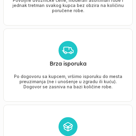
Povoljne uvozničke cene, moderan asortiman robe i
jednak tretman svakog kupca bez obzira na količinu
poručene robe.
Brza isporuka
Po dogovoru sa kupcem, vršimo isporuku do mesta
preuzimanja (ne i unošenje u zgradu ili kuću).
Dogovor se zasniva na bazi količine robe.