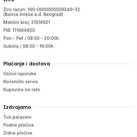
Žiro račun: 160-0000000559349-32
(Banca Intesa a.d. Beograd)
Matični broj: 21518921
PIB: 111664830
Pon - Pet / 08:00 - 20:00h
Subota / 08:00 - 16:00h
Plaćanje i dostava
Uslovi isporuke
Korisnički servis
Kupovina na rate
Izdvajamo
Tuš paravani
Podne pločice
Zidne pločice