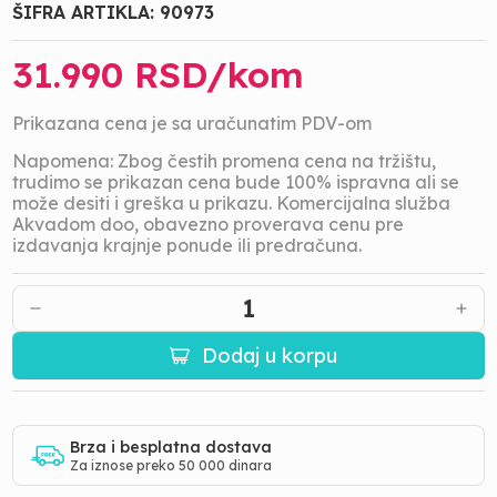
ŠIFRA ARTIKLA:
90973
31.990
RSD/
kom
Prikazana cena je sa uračunatim PDV-om
Napomena: Zbog čestih promena cena na tržištu,
trudimo se prikazan cena bude 100% ispravna ali se
može desiti i greška u prikazu. Komercijalna služba
Akvadom doo, obavezno proverava cenu pre
izdavanja krajnje ponude ili predračuna.
1
Dodaj u korpu
Brza i besplatna dostava
Za iznose preko 50 000 dinara