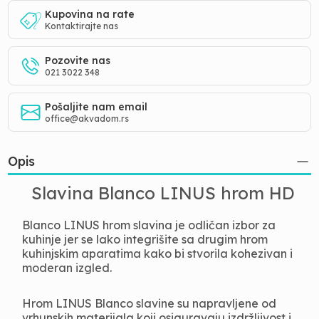
Kupovina na rate
Kontaktirajte nas
Pozovite nas
021 3022 348
Pošaljite nam email
office@akvadom.rs
Opis
Slavina Blanco LINUS hrom HD
Blanco LINUS hrom slavina je odličan izbor za
kuhinje jer se lako integrišite sa drugim hrom
kuhinjskim aparatima kako bi stvorila kohezivan i
moderan izgled.
Hrom LINUS Blanco slavine su napravljene od
vrhunskih materijala koji osiguravaju izdržljivost i