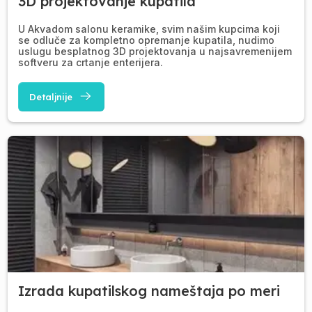
3D projektovanje kupatila
U Akvadom salonu keramike, svim našim kupcima koji
se odluče za kompletno opremanje kupatila, nudimo
uslugu besplatnog 3D projektovanja u najsavremenijem
softveru za crtanje enterijera.
Detaljnije
Izrada kupatilskog nameštaja po meri