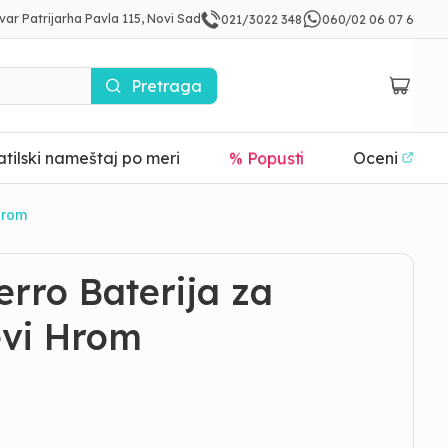
var Patrijarha Pavla 115, Novi Sad
021/3022 348
060/02 06 07 6
Pretraga
tilski nameštaj po meri
% Popusti
Oceni
Hrom
rro Baterija za
evi Hrom