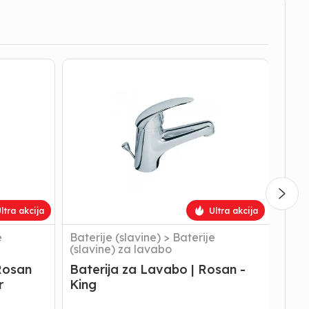
Baterija
Bateri
-
27
za
za
Lavabo
Lava
|
|
Rosan
Rosa
-
-
King
King
-
Frizer
ltra akcija
Ultra akcija
e
Baterije (slavine)
>
Baterije
Bater
(slavine) za lavabo
(sla
Rosan
Baterija za Lavabo | Rosan -
Bate
r
King
King