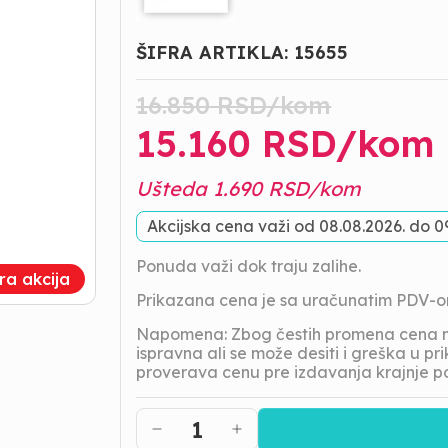
ŠIFRA ARTIKLA:
15655
16.850
RSD/
kom
15.160
RSD/
kom
Ušteda
1.690
RSD/
kom
Akcijska cena važi od
08.08.2026.
do
0
Ponuda važi dok traju zalihe.
tra akcija
Prikazana cena je sa uračunatim PDV-
Napomena: Zbog čestih promena cena na
ispravna ali se može desiti i greška u 
proverava cenu pre izdavanja krajnje p
1