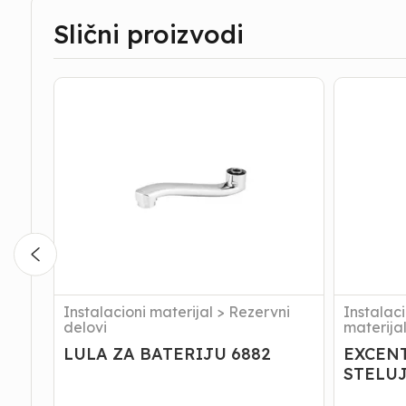
Slični proizvodi
LULA
EXCENTA
ZA
ZA
BATERIJU
BATERIJ
6882
STELUJU
Instalacioni materijal
>
Rezervni
Instalaci
delovi
materija
LULA ZA BATERIJU 6882
EXCENT
STELU