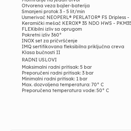
Otvorena veza bojler-baterija
Smanjeni protok 3 - 5 lit/min
Usmerivač NEOPERL® PERLATOR® FS Dripless -
Keramički mešač KEROX® 35 NDO HWS - PKM
FLEXibilni izliv sa oprugom
Pokretni izliv 360°
INOX set za pričvršćenje
IMQ sertifikovana fleksibilna priključna creva
Klasa bučnosti II
RADNI USLOVI
Maksimalni radni pritisak: 5 bar
Preporučeni radni pritisak: 3 bar
Minimalni radni pritisak: 1 bar
Max. dozvoljena temperatura: 70° C
Preporučena temperatura vode: 50° C