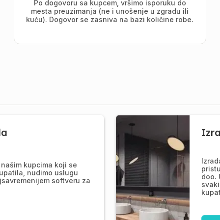
Po dogovoru sa kupcem, vršimo isporuku do
mesta preuzimanja (ne i unošenje u zgradu ili
kuću). Dogovor se zasniva na bazi količine robe.
la
Izr
Izrad
našim kupcima koji se
prist
upatila, nudimo uslugu
doo. 
jsavremenijem softveru za
svaki
kupat