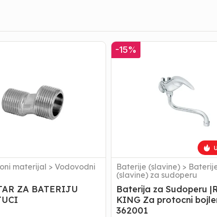
R
Baterija
-
15
%
za
U
Sudoperu
CI
|Rosan
KING
Za
protocni
bojler
362001
U
oni materijal
>
Vodovodni
Baterije (slavine)
>
Baterij
l
(slavine) za sudoperu
AR ZA BATERIJU
Baterija za Sudoperu |
JUCI
KING Za protocni bojle
362001