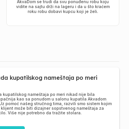
AkvaDom se trudi da svu ponuđenu robu koju
vidite na sajtu drži na lageru i da u što kraćem
roku robu dobavi kupcu koji je želi.
ada kupatilskog nameštaja po meri
a kupatilskog nameštaja po meri nikad nije bila
upačnija kao sa ponudom u salonu kupatila Akvadom
Uz pomoć našeg stručnog tima, razvili smo sistem kojim
 klijent može biti dizajner sopstvenog nameštaja za
ilo. Više nije potrebno da tražite stolara.