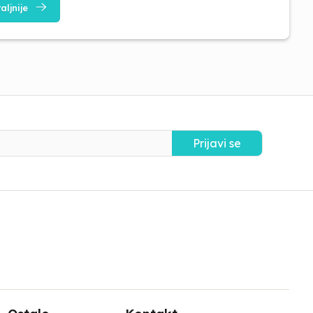
aljnije
Prijavi se