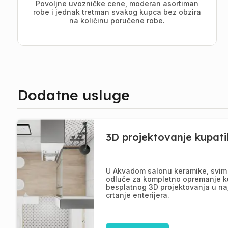
Povoljne uvozničke cene, moderan asortiman
robe i jednak tretman svakog kupca bez obzira
na količinu poručene robe.
Dodatne usluge
3D projektovanje kupati
U Akvadom salonu keramike, svim 
odluče za kompletno opremanje k
besplatnog 3D projektovanja u na
crtanje enterijera.