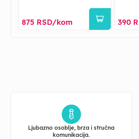
875
RSD/
kom
390
R
Ljubazno osoblje, brza i stručna
komunikacija.