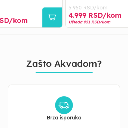
5.950
RSD/
kom
4.999
RSD/
kom
SD/
kom
Ušteda
951
RSD/
kom
Zašto Akvadom?
Brza isporuka