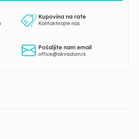
Kupovina na rate
a
Kontaktirajte nas
Pošaljite nam email
office@akvadom.rs