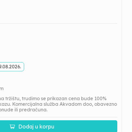
9.08.2026.
om
 tržištu, trudimo se prikazan cena bude 100%
prikazu. Komercijalna služba Akvadom doo, obavezno
onude ili predračuna.
Dodaj u korpu