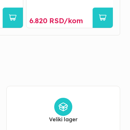
10.1
7.3
6.820
RSD/
kom
Ušte
Veliki lager