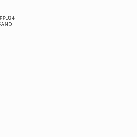
 PPU24
35AND