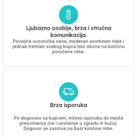
Ljubazno osoblje, brza i stručna
komunikacija.
Povoljne uvozničke cene, moderan asortiman robe i
jednak tretman svakog kupca bez obzira na količinu
poručene robe.
Brza isporuka
Po dogovoru sa kupcem, vršimo isporuku do mesta
preuzimanja (ne i unošenje u zgradu ili kuću).
Dogovor se zasniva na bazi količine robe.