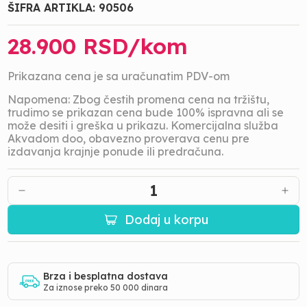
ŠIFRA ARTIKLA:
90506
28.900
RSD/
kom
Prikazana cena je sa uračunatim PDV-om
Napomena: Zbog čestih promena cena na tržištu,
trudimo se prikazan cena bude 100% ispravna ali se
može desiti i greška u prikazu. Komercijalna služba
Akvadom doo, obavezno proverava cenu pre
izdavanja krajnje ponude ili predračuna.
1
Dodaj u korpu
Brza i besplatna dostava
Za iznose preko 50 000 dinara