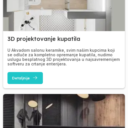
3D projektovanje kupatila
U Akvadom salonu keramike, svim našim kupcima koji
se odluče za kompletno opremanje kupatila, nudimo
uslugu besplatnog 3D projektovanja u najsavremenijem
softveru za crtanje enterijera.
Detaljnije