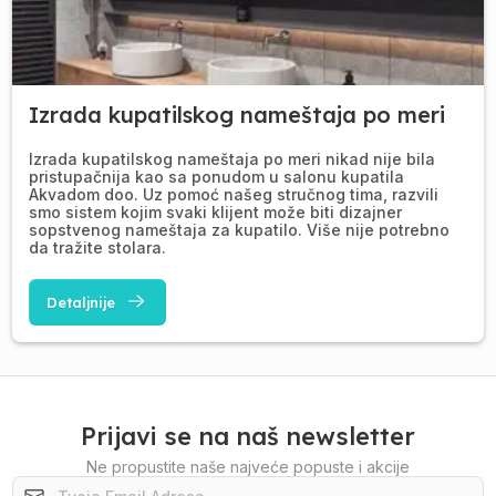
Izrada kupatilskog nameštaja po meri
Izrada kupatilskog nameštaja po meri nikad nije bila
pristupačnija kao sa ponudom u salonu kupatila
Akvadom doo. Uz pomoć našeg stručnog tima, razvili
smo sistem kojim svaki klijent može biti dizajner
sopstvenog nameštaja za kupatilo. Više nije potrebno
da tražite stolara.
Detaljnije
Prijavi se na naš newsletter
Ne propustite naše najveće popuste i akcije