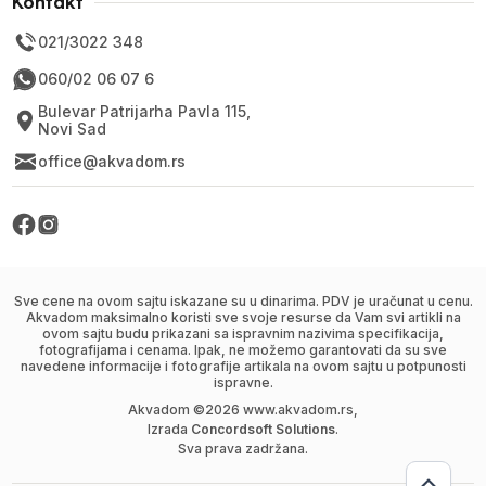
Kontakt
021/3022 348
060/02 06 07 6
Bulevar Patrijarha Pavla 115,
Novi Sad
office@akvadom.rs
Sve cene na ovom sajtu iskazane su u dinarima. PDV je uračunat u cenu.
Akvadom maksimalno koristi sve svoje resurse da Vam svi artikli na
ovom sajtu budu prikazani sa ispravnim nazivima specifikacija,
fotografijama i cenama. Ipak, ne možemo garantovati da su sve
navedene informacije i fotografije artikala na ovom sajtu u potpunosti
ispravne.
Akvadom ©
2026
www.akvadom.rs,
Izrada
Concordsoft Solutions
.
Sva prava zadržana.