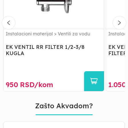
3/8
3/4
KUGLA
SA
FILTERO
ZA
VES
MASINU
Instalacioni materijal
>
Ventili za vodu
Instalaci
EK VENTIL RR FILTER 1/2-3/8
EK VEN
KUGLA
FILTER
950
RSD/
kom
1.050
Zašto Akvadom?