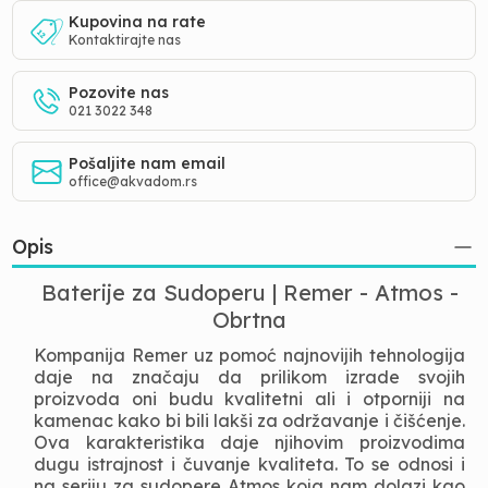
Kupovina na rate
Kontaktirajte nas
Pozovite nas
021 3022 348
Pošaljite nam email
office@akvadom.rs
Opis
Baterije za Sudoperu | Remer - Atmos -
Obrtna
Kompanija Remer uz pomoć najnovijih tehnologija
daje na značaju da prilikom izrade svojih
proizvoda oni budu kvalitetni ali i otporniji na
kamenac kako bi bili lakši za održavanje i čišćenje.
Ova karakteristika daje njihovim proizvodima
dugu istrajnost i čuvanje kvaliteta. To se odnosi i
na seriju za sudopere Atmos koja nam dolazi kao