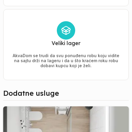
Veliki lager
AkvaDom se trudi da svu ponuđenu robu koju vidite
na sajtu drži na lageru i da u što kraćem roku robu
dobavi kupcu koji je želi.
Dodatne usluge