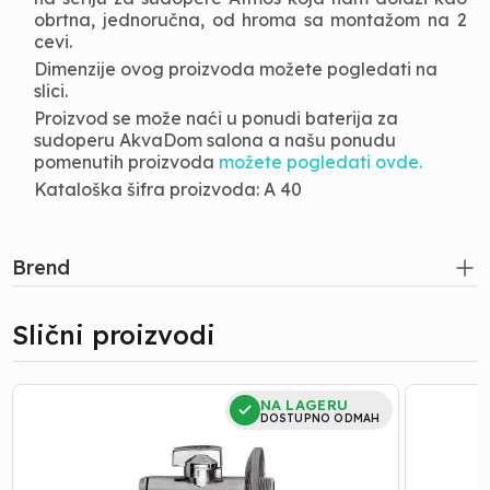
obrtna, jednoručna, od hroma sa montažom na 2
cevi.
Dimenzije ovog proizvoda možete pogledati na
slici.
Proizvod se može naći u ponudi baterija za
sudoperu AkvaDom salona a našu ponudu
pomenutih proizvoda
možete pogledati ovde.
Kataloška šifra proizvoda: A 40
Brend
Slični proizvodi
EK
EK
NA LAGERU
VENTIL
VENTIL
DOSTUPNO ODMAH
RR
VM
FILTER
RR
1/2-
1/2