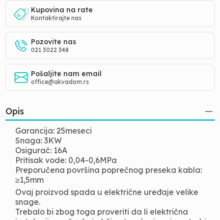
Kupovina na rate
Kontaktirajte nas
Pozovite nas
021 3022 348
Pošaljite nam email
office@akvadom.rs
Opis
Garancija: 25meseci
Snaga: 3KW
Osigurač: 16A
Pritisak vode: 0,04-0,6MPa
Preporučena površina poprečnog preseka kabla:
≥1,5mm
Ovaj proizvod spada u električne uređaje velike
snage.
Trebalo bi zbog toga proveriti da li električna