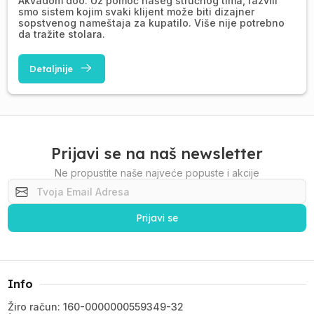
Akvadom doo. Uz pomoć našeg stručnog tima, razvili
smo sistem kojim svaki klijent može biti dizajner
sopstvenog nameštaja za kupatilo. Više nije potrebno
da tražite stolara.
Detaljnije
Prijavi se na naš newsletter
Ne propustite naše najveće popuste i akcije
Prijavi se
Info
Žiro račun: 160-0000000559349-32