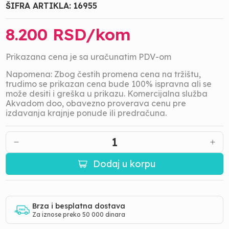
ŠIFRA ARTIKLA:
16955
8.200
RSD/
kom
Prikazana cena je sa uračunatim PDV-om
Napomena: Zbog čestih promena cena na tržištu,
trudimo se prikazan cena bude 100% ispravna ali se
može desiti i greška u prikazu. Komercijalna služba
Akvadom doo, obavezno proverava cenu pre
izdavanja krajnje ponude ili predračuna.
1
Dodaj u korpu
Brza i besplatna dostava
Za iznose preko 50 000 dinara