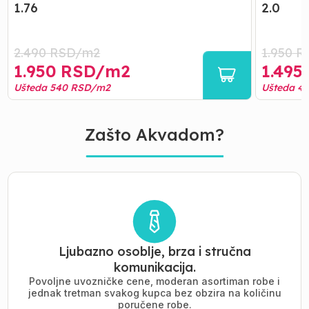
1.76
2.0
2.490
RSD/
m2
1.950
R
1.950
RSD/
m2
1.495
Ušteda
540
RSD/
m2
Ušteda
4
Zašto Akvadom?
Ljubazno osoblje, brza i stručna
komunikacija.
Povoljne uvozničke cene, moderan asortiman robe i
jednak tretman svakog kupca bez obzira na količinu
poručene robe.