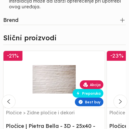
instalacija može da izdrži opterećenje pri upotrebi
ovog uređaja.
Brend
Slični proizvodi
Pločice
Pločice
-
21
%
-
23
%
|
|
Pietra
Pietra
Bella
Bella
-
-
3D
Biox
Akcija
-
-
Preporuka
25x40
25x40
-
-
Best buy
1.76
2.0
Pločice
>
Zidne pločice i dekori
Pločice
Pločice | Pietra Bella - 3D - 25x40 -
Pločice 