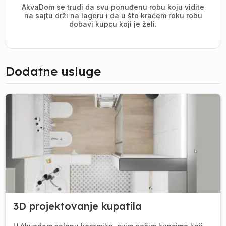
AkvaDom se trudi da svu ponuđenu robu koju vidite
na sajtu drži na lageru i da u što kraćem roku robu
dobavi kupcu koji je želi.
Dodatne usluge
3D projektovanje kupatila