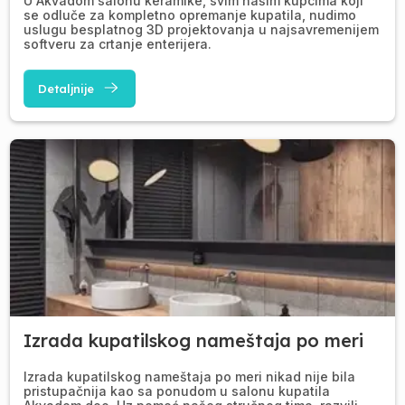
U Akvadom salonu keramike, svim našim kupcima koji
se odluče za kompletno opremanje kupatila, nudimo
uslugu besplatnog 3D projektovanja u najsavremenijem
softveru za crtanje enterijera.
Detaljnije
Izrada kupatilskog nameštaja po meri
Izrada kupatilskog nameštaja po meri nikad nije bila
pristupačnija kao sa ponudom u salonu kupatila