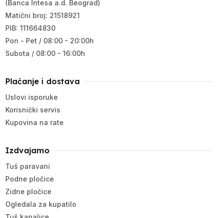
(Banca Intesa a.d. Beograd)
Matični broj: 21518921
PIB: 111664830
Pon - Pet / 08:00 - 20:00h
Subota / 08:00 - 16:00h
Plaćanje i dostava
Uslovi isporuke
Korisnički servis
Kupovina na rate
Izdvajamo
Tuš paravani
Podne pločice
Zidne pločice
Ogledala za kupatilo
Tuš kanalice