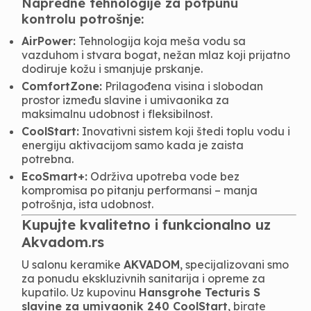
Napredne tehnologije za potpunu
kontrolu potrošnje:
AirPower:
Tehnologija koja meša vodu sa
vazduhom i stvara bogat, nežan mlaz koji prijatno
dodiruje kožu i smanjuje prskanje.
ComfortZone:
Prilagođena visina i slobodan
prostor između slavine i umivaonika za
maksimalnu udobnost i fleksibilnost.
CoolStart:
Inovativni sistem koji štedi toplu vodu i
energiju aktivacijom samo kada je zaista
potrebna.
EcoSmart+:
Održiva upotreba vode bez
kompromisa po pitanju performansi – manja
potrošnja, ista udobnost.
Kupujte kvalitetno i funkcionalno uz
Akvadom.rs
U salonu keramike
AKVADOM
, specijalizovani smo
za ponudu ekskluzivnih sanitarija i opreme za
kupatilo. Uz kupovinu
Hansgrohe Tecturis S
slavine za umivaonik 240 CoolStart
, birate