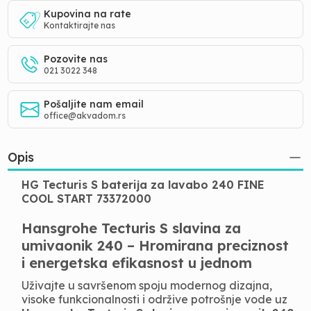
Kupovina na rate
Kontaktirajte nas
Pozovite nas
021 3022 348
Pošaljite nam email
office@akvadom.rs
Opis
HG Tecturis S baterija za lavabo 240 FINE
COOL START 73372000
Hansgrohe Tecturis S slavina za
umivaonik 240 – Hromirana preciznost
i energetska efikasnost u jednom
Uživajte u savršenom spoju modernog dizajna,
visoke funkcionalnosti i održive potrošnje vode uz