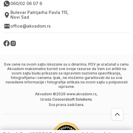
060/02 06 07 6
Bulevar Patrijarha Pavla 115,
Novi Sad
office@akvadom.rs
Sve cene na ovom sajtu iskazane su u dinarima. PDV je uračunat u cenu.
Akvadom maksimalno koristi sve svoje resurse da Vam svi artikli na
ovom sajtu budu prikazani sa ispravnim nazivima specifikacija,
fotografijama i cenama. Ipak, ne možemo garantovati da su sve
navedene informacije i fotografije artikala na ovom sajtu u potpunosti
ispravne.
Akvadom ©
2026
www.akvadom.rs,
Izrada
Concordsoft Solutions
.
Sva prava zadržana.