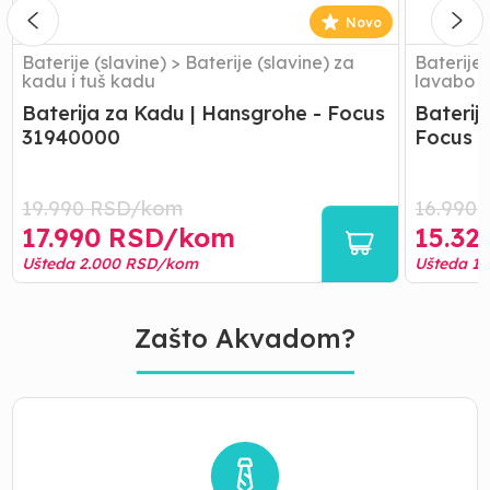
Novo
Baterije (slavine)
>
Baterije (slavine) za
Baterije 
kadu i tuš kadu
lavabo
Baterija za Kadu | Hansgrohe - Focus
Baterij
31940000
Focus 
19.990
RSD/
kom
16.990
17.990
RSD/
kom
15.32
Ušteda
2.000
RSD/
kom
Ušteda
1.
Zašto Akvadom?