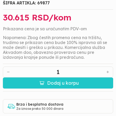
ŠIFRA ARTIKLA:
69877
30.615
RSD/
kom
Prikazana cena je sa uračunatim PDV-om
Napomena: Zbog čestih promena cena na tržištu,
trudimo se prikazan cena bude 100% ispravna ali se
može desiti i greška u prikazu. Komercijalna služba
Akvadom doo, obavezno proverava cenu pre
izdavanja krajnje ponude ili predračuna.
1
Dodaj u korpu
Brza i besplatna dostava
Za iznose preko 50 000 dinara