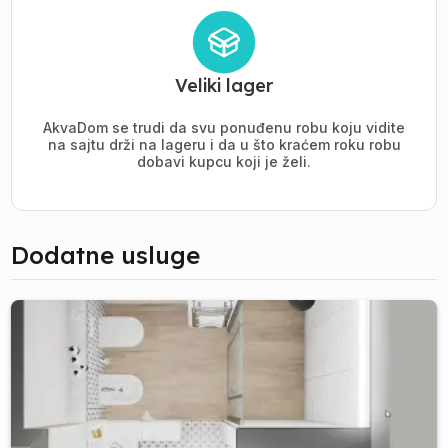
Veliki lager
AkvaDom se trudi da svu ponuđenu robu koju vidite
na sajtu drži na lageru i da u što kraćem roku robu
dobavi kupcu koji je želi.
Dodatne usluge