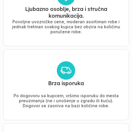
Ljubazno osoblje, brza i stručna
komunikacija.
Povoljne uvozničke cene, moderan asortiman robe i
jednak tretman svakog kupca bez obzira na količinu
poručene robe.
Brza isporuka
Po dogovoru sa kupcem, vršimo isporuku do mesta
preuzimanja (ne i unošenje u zgradu ili kuću).
Dogovor se zasniva na bazi količine robe.