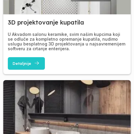
3D projektovanje kupatila
U Akvadom salonu keramike, svim našim kupcima koji
se odluče za kompletno opremanje kupatila, nudimo
uslugu besplatnog 3D projektovanja u najsavremenijem
softveru za crtanje enterijera.
Detaljnije