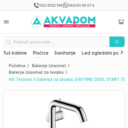
021/3022 348
060/02 06 07 6
Tuš kabine
Pločice
Sanitarije
Led ogledala po mer
Početna
Baterije (slavine)
Baterije (slavine) za lavabo
HG Tecturis S baterija za lavabo 240 FINE COOL START 7