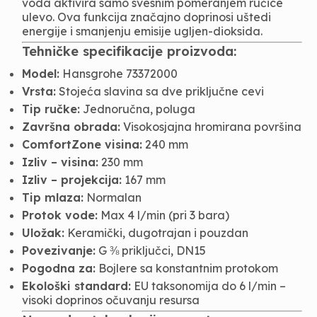
voda aktivira samo svesnim pomeranjem ručice
ulevo. Ova funkcija značajno doprinosi uštedi
energije i smanjenju emisije ugljen-dioksida.
Tehničke specifikacije proizvoda:
Model:
Hansgrohe 73372000
Vrsta:
Stojeća slavina sa dve priključne cevi
Tip ručke:
Jednoručna, poluga
Završna obrada:
Visokosjajna hromirana površina
ComfortZone visina:
240 mm
Izliv – visina:
230 mm
Izliv – projekcija:
167 mm
Tip mlaza:
Normalan
Protok vode:
Max 4 l/min (pri 3 bara)
Uložak:
Keramički, dugotrajan i pouzdan
Povezivanje:
G ⅜ priključci, DN15
Pogodna za:
Bojlere sa konstantnim protokom
Ekološki standard:
EU taksonomija do 6 l/min –
visoki doprinos očuvanju resursa