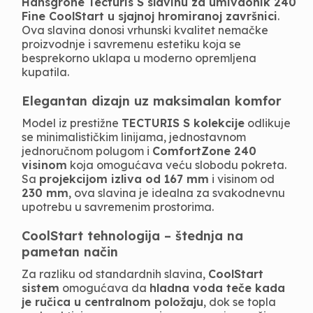
Hansgrohe Tecturis S slavinu za umivaonik 240
Fine CoolStart u sjajnoj hromiranoj završnici
.
Ova slavina donosi vrhunski kvalitet nemačke
proizvodnje i savremenu estetiku koja se
besprekorno uklapa u moderno opremljena
kupatila.
Elegantan dizajn uz maksimalan komfor
Model iz prestižne
TECTURIS S kolekcije
odlikuje
se minimalističkim linijama, jednostavnom
jednoručnom polugom i
ComfortZone 240
visinom
koja omogućava veću slobodu pokreta.
Sa
projekcijom izliva od 167 mm
i visinom od
230 mm
, ova slavina je idealna za svakodnevnu
upotrebu u savremenim prostorima.
CoolStart tehnologija – štednja na
pametan način
Za razliku od standardnih slavina,
CoolStart
sistem
omogućava da
hladna voda teče kada
je ručica u centralnom položaju
, dok se topla