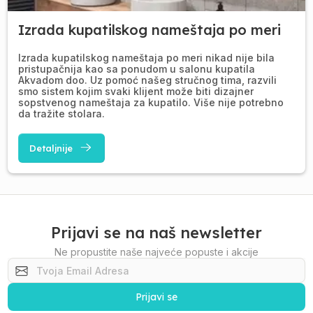
Izrada kupatilskog nameštaja po meri
Izrada kupatilskog nameštaja po meri nikad nije bila
pristupačnija kao sa ponudom u salonu kupatila
Akvadom doo. Uz pomoć našeg stručnog tima, razvili
smo sistem kojim svaki klijent može biti dizajner
sopstvenog nameštaja za kupatilo. Više nije potrebno
da tražite stolara.
Detaljnije
Prijavi se na naš newsletter
Ne propustite naše najveće popuste i akcije
Prijavi se