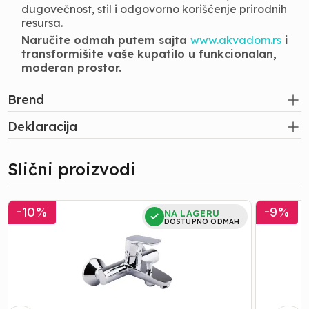
dugovečnost, stil i odgovorno korišćenje prirodnih
resursa.
Naručite odmah putem sajta
www.akvadom.rs
i
transformišite vaše kupatilo u funkcionalan,
moderan prostor.
Brend
Deklaracija
Slični proizvodi
Baterija
Baterija
-
10
%
-
9
%
NA LAGERU
za
za
DOSTUPNO ODMAH
Kadu
Lavabo
|
|
Hansgrohe
Hansgroh
-
-
Focus
Focus
31940000
E2