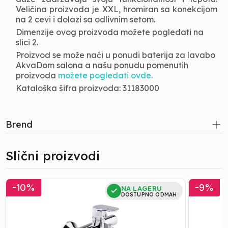
Veličina proizvoda je XXL, hromiran sa konekcijom
na 2 cevi i dolazi sa odlivnim setom.
Dimenzije ovog proizvoda možete pogledati na
slici 2.
Proizvod se može naći u ponudi baterija za lavabo
AkvaDom salona a našu ponudu pomenutih
proizvoda
možete pogledati ovde.
Kataloška šifra proizvoda: 31183000
Brend
Slični proizvodi
Baterija
Baterija
-
10
%
-
9
%
NA LAGERU
za
za
DOSTUPNO ODMAH
Kadu
Lavabo
|
|
Hansgrohe
Hansgroh