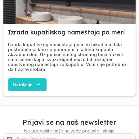
Izrada kupatilskog nameštaja po meri
Izrada kupatilskog nameštaja po meri nikad nije bila
pristupačnija kao sa ponudom u salonu kupatila
Akvadom doo. Uz pomoć našeg stručnog tima, razvili
smo sistem kojim svaki klijent može biti dizajner
sopstvenog nameštaja za kupatilo. Više nije potrebno
da tražite stolara.
Detaljnije
Prijavi se na naš newsletter
Ne propustite naše najveće popuste i akcije