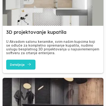
3D projektovanje kupatila
U Akvadom salonu keramike, svim našim kupcima koji
se odluče za kompletno opremanje kupatila, nudimo
uslugu besplatnog 3D projektovanja u najsavremenijem
softveru za crtanje enterijera.
Detaljnije