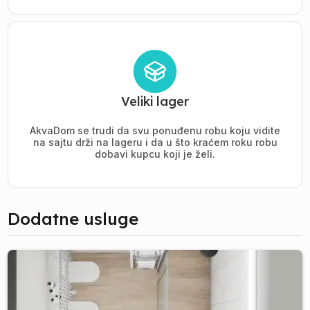
Veliki lager
AkvaDom se trudi da svu ponuđenu robu koju vidite
na sajtu drži na lageru i da u što kraćem roku robu
dobavi kupcu koji je želi.
Dodatne usluge