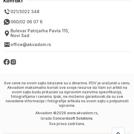
Kontakt
021/3022 348
060/02 06 07 6
Bulevar Patrijarha Pavla 115,
Novi Sad
office@akvadom.rs
Sve cene na ovom sajtu iskazane su u dinarima. PDV je uračunat u cenu.
Akvadom maksimalno koristi sve svoje resurse da Vam svi artikli na
ovom sajtu budu prikazani sa ispravnim nazivima specifikacija,
fotografijama i cenama. Ipak, ne možemo garantovati da su sve
navedene informacije i fotografije artikala na ovom sajtu u potpunosti
ispravne.
Akvadom ©
2026
www.akvadom.rs,
Izrada
Concordsoft Solutions
.
Sva prava zadržana.