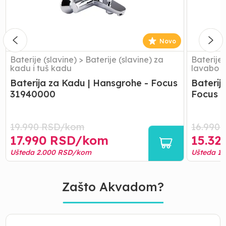
-
-
Focus
Focus
31940000
E2
Novo
Baterije (slavine)
>
Baterije (slavine) za
Baterije 
kadu i tuš kadu
lavabo
Baterija za Kadu | Hansgrohe - Focus
Baterij
31940000
Focus 
19.990
RSD/
kom
16.990
17.990
RSD/
kom
15.32
Ušteda
2.000
RSD/
kom
Ušteda
1.
Zašto Akvadom?