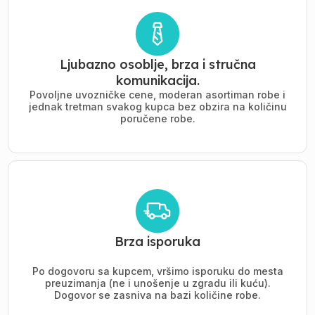
Ljubazno osoblje, brza i stručna
komunikacija.
Povoljne uvozničke cene, moderan asortiman robe i
jednak tretman svakog kupca bez obzira na količinu
poručene robe.
Brza isporuka
Po dogovoru sa kupcem, vršimo isporuku do mesta
preuzimanja (ne i unošenje u zgradu ili kuću).
Dogovor se zasniva na bazi količine robe.