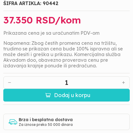
ŠIFRA ARTIKLA:
90442
37.350
RSD/
kom
Prikazana cena je sa uračunatim PDV-om
Napomena: Zbog čestih promena cena na tržištu,
trudimo se prikazan cena bude 100% ispravna ali se
može desiti i greška u prikazu. Komercijalna služba
Akvadom doo, obavezno proverava cenu pre
izdavanja krajnje ponude ili predračuna.
1
Dodaj u korpu
Brza i besplatna dostava
Za iznose preko 50 000 dinara