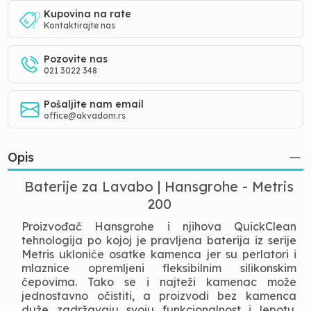
Kupovina na rate
Kontaktirajte nas
Pozovite nas
021 3022 348
Pošaljite nam email
office@akvadom.rs
Opis
Baterije za Lavabo | Hansgrohe - Metris
200
Proizvođač Hansgrohe i njihova QuickClean
tehnologija po kojoj je pravljena baterija iz serije
Metris ukloniće osatke kamenca jer su perlatori i
mlaznice opremljeni fleksibilnim silikonskim
čepovima. Tako se i najteži kamenac može
jednostavno očistiti, a proizvodi bez kamenca
duže zadržavaju svoju funkcionalnost i lepotu.