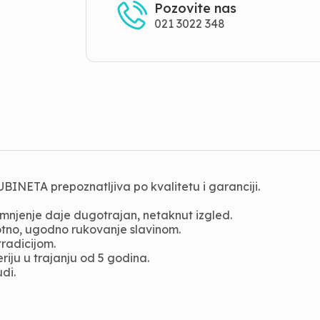
Pozovite nas
021 3022 348
INETA prepoznatljiva po kvalitetu i garanciji.
mnjenje daje dugotrajan, netaknut izgled.
otno, ugodno rukovanje slavinom.
radicijom.
riju u trajanju od 5 godina.
di.