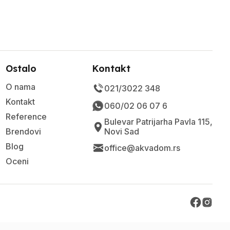
Ostalo
Kontakt
O nama
021/3022 348
Kontakt
060/02 06 07 6
Reference
Bulevar Patrijarha Pavla 115,
Brendovi
Novi Sad
Blog
office@akvadom.rs
Oceni