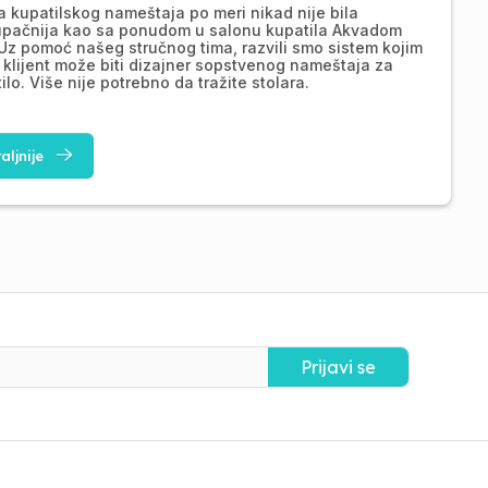
a kupatilskog nameštaja po meri nikad nije bila
upačnija kao sa ponudom u salonu kupatila Akvadom
Uz pomoć našeg stručnog tima, razvili smo sistem kojim
 klijent može biti dizajner sopstvenog nameštaja za
ilo. Više nije potrebno da tražite stolara.
aljnije
Prijavi se