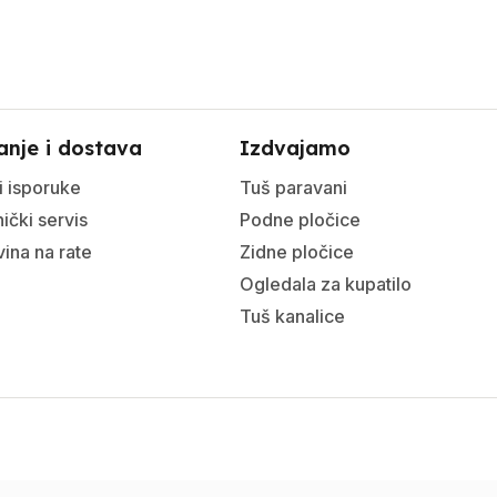
anje i dostava
Izdvajamo
i isporuke
Tuš paravani
ički servis
Podne pločice
ina na rate
Zidne pločice
Ogledala za kupatilo
Tuš kanalice