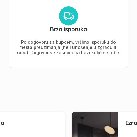
Brza isporuka
Po dogovoru sa kupcem, vršimo isporuku do
mesta preuzimanja (ne i unošenje u zgradu ili
kuću). Dogovor se zasniva na bazi količine robe.
la
Izr