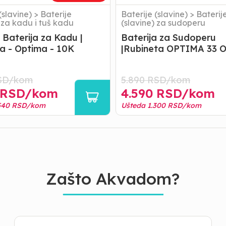
(slavine)
>
Baterije
Baterije (slavine)
>
Baterij
 za kadu i tuš kadu
(slavine) za sudoperu
Baterija za Kadu |
Baterija za Sudoperu
a - Optima - 10K
|Rubineta OPTIMA 33 
SD/
kom
5.890
RSD/
kom
RSD/
kom
4.590
RSD/
kom
540
RSD/
kom
Ušteda
1.300
RSD/
kom
Zašto Akvadom?