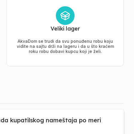
Veliki lager
AkvaDom se trudi da svu ponuđenu robu koju
vidite na sajtu drži na lageru i da u što kraćem
roku robu dobavi kupcu koji je želi.
ada kupatilskog nameštaja po meri