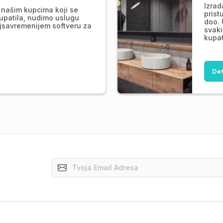
Izrad
našim kupcima koji se
prist
upatila, nudimo uslugu
doo. 
jsavremenijem softveru za
svaki
kupat
Det