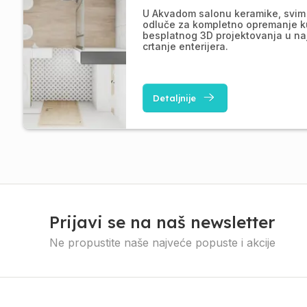
U Akvadom salonu keramike, svim 
odluče za kompletno opremanje k
besplatnog 3D projektovanja u na
crtanje enterijera.
Detaljnije
Prijavi se na naš newsletter
Ne propustite naše najveće popuste i akcije