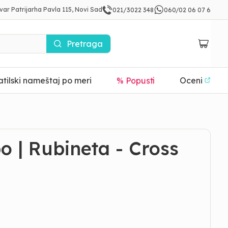
var Patrijarha Pavla 115, Novi Sad
021/3022 348
060/02 06 07 6
Pretraga
tilski nameštaj po meri
% Popusti
Oceni
o | Rubineta - Cross