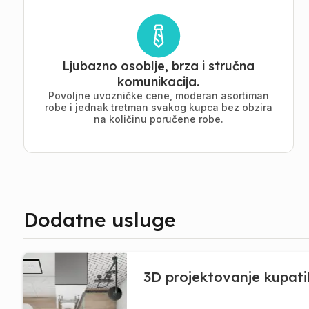
Ljubazno osoblje, brza i stručna
komunikacija.
Povoljne uvozničke cene, moderan asortiman
robe i jednak tretman svakog kupca bez obzira
na količinu poručene robe.
Dodatne usluge
3D projektovanje kupati