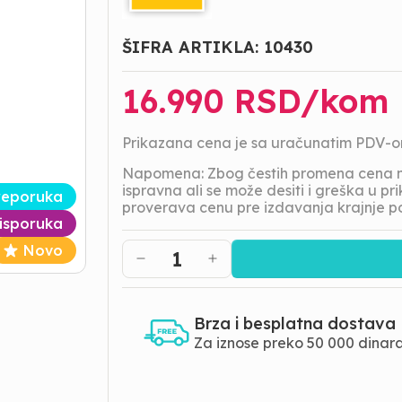
ŠIFRA ARTIKLA:
10430
16.990
RSD/
kom
Prikazana cena je sa uračunatim PDV-
Napomena: Zbog čestih promena cena na
ispravna ali se može desiti i greška u 
reporuka
proverava cenu pre izdavanja krajnje p
isporuka
Novo
1
Brza i besplatna dostava
Za iznose preko 50 000 dinar