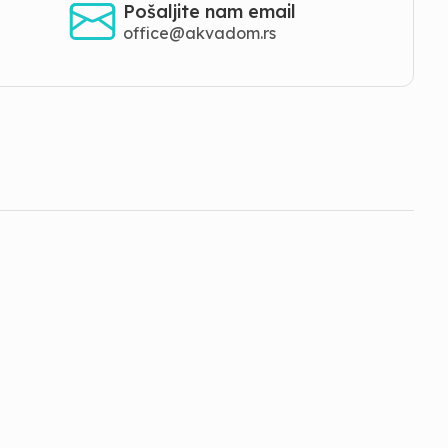
Pošaljite nam email
office@akvadom.rs