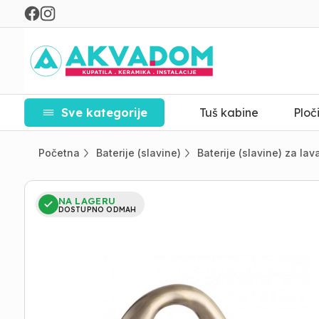
Sve kategorije
Tuš kabine
Ploč
Početna
Baterije (slavine)
Baterije (slavine) za la
NA LAGERU
DOSTUPNO ODMAH