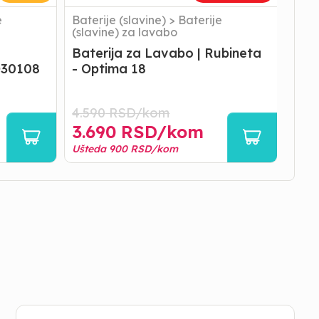
e
Baterije (slavine)
>
Baterije
Bater
(slavine) za lavabo
(sla
Baterija za Lavabo | Rubineta
AKC
O30108
- Optima 18
Rub
4.590
RSD/
kom
5.19
3.690
RSD/
kom
3.9
Ušteda
900
RSD/
kom
Ušte