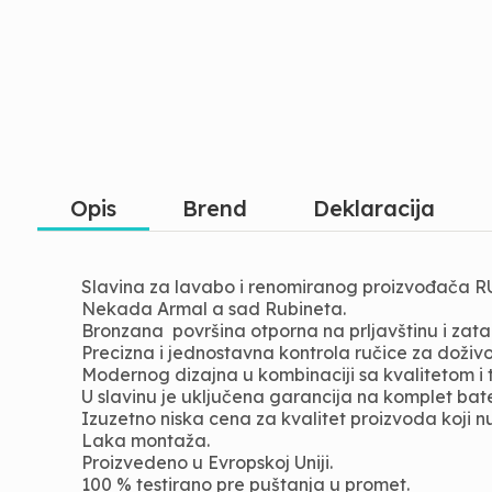
Opis
Brend
Deklaracija
Slavina za lavabo i renomiranog proizvođača RUB
Nekada Armal a sad Rubineta.
Bronzana površina otporna na prljavštinu i zata
Precizna i jednostavna kontrola ručice za doživ
Modernog dizajna u kombinaciji sa kvalitetom i t
U slavinu je uključena garancija na komplet bate
Izuzetno niska cena za kvalitet proizvoda koji nu
Laka montaža.
Proizvedeno u Evropskoj Uniji.
100 % testirano pre puštanja u promet.