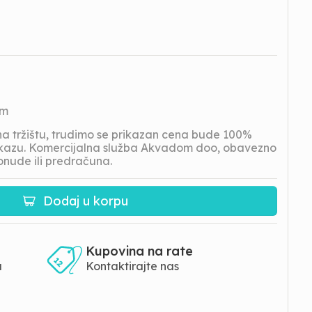
om
 tržištu, trudimo se prikazan cena bude 100%
prikazu. Komercijalna služba Akvadom doo, obavezno
onude ili predračuna.
Dodaj u korpu
Kupovina na rate
a
Kontaktirajte nas