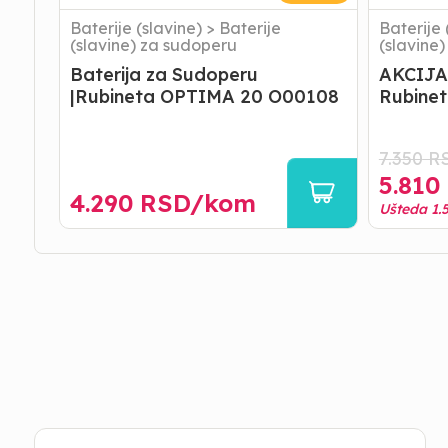
Baterije (slavine)
>
Baterije
Baterije 
(slavine) za sudoperu
(slavine)
Baterija za Sudoperu
AKCIJA 
|Rubineta OPTIMA 20 O00108
Rubinet
7.350
R
5.810
4.290
RSD/
kom
Ušteda
1.