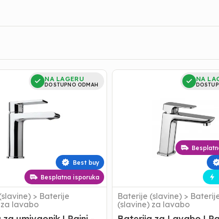
Baterija
NA LAGERU
NA LA
za
DOSTUPNO ODMAH
DOSTUP
k
Lavabo
|
Paini
-
Nove
-
Besplatn
Pop
Up
Best buy
Besplatna isporuka
(slavine)
>
Baterije
Baterije (slavine)
>
Baterij
) za lavabo
(slavine) za lavabo
 za umivaonik | Paini -
Baterija za Lavabo | Pai