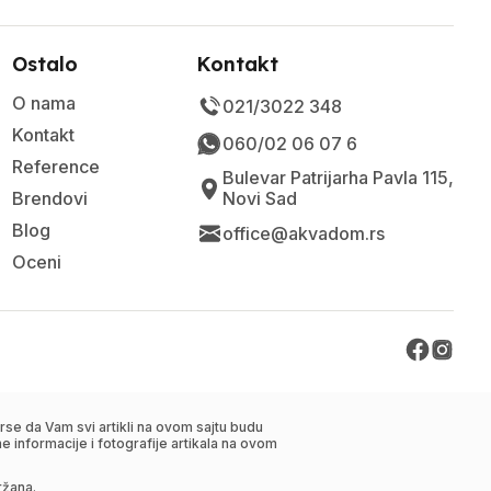
Ostalo
Kontakt
O nama
021/3022 348
Kontakt
060/02 06 07 6
Reference
Bulevar Patrijarha Pavla 115,
Brendovi
Novi Sad
Blog
office@akvadom.rs
Oceni
se da Vam svi artikli na ovom sajtu budu
 informacije i fotografije artikala na ovom
ržana.