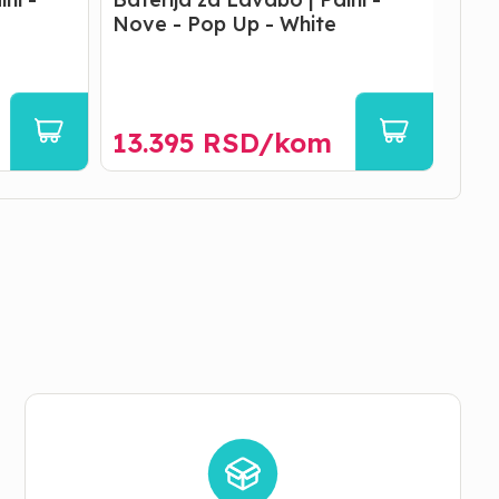
Nove - Pop Up - White
Nov
13.395
RSD/
kom
13.