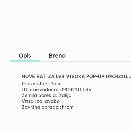
Opis
Brend
NOVE BAT. ZA LVB VISOKA POP-UP 09CR211L
Proizvođač : Paini
ID proizvođača : 09CR211LLSR
Zemlja porekla: Italija
Vrsta : za lavabo
Završna obrada : hrom