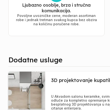
Ljubazno osoblje, brza i stručna
komunikacija.
Povoljne uvozničke cene, moderan asortiman
robe i jednak tretman svakog kupca bez obzira
na količinu poručene robe.
Dodatne usluge
3D projektovanje kupati
U Akvadom salonu keramike, svim 
odluče za kompletno opremanje k
besplatnog 3D projektovanja u na
crtanje enterijera.