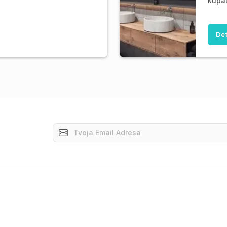
kupat
Det