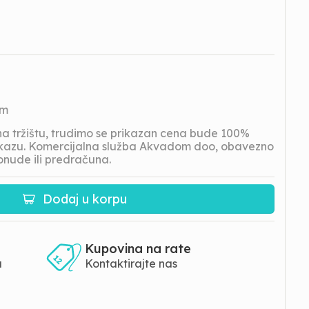
om
 tržištu, trudimo se prikazan cena bude 100%
prikazu. Komercijalna služba Akvadom doo, obavezno
onude ili predračuna.
Dodaj u korpu
Kupovina na rate
a
Kontaktirajte nas