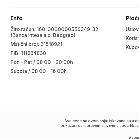
Info
Plać
Žiro račun: 160-0000000559349-32
Uslov
(Banca Intesa a.d. Beograd)
Korisn
Matični broj: 21518921
Kupov
PIB: 111664830
Pon - Pet / 08:00 - 20:00h
Subota / 08:00 - 16:00h
Sve cene na ovom sajtu iskazane su u di
prikazani sa ispravnim nazivima specifikac
Akva