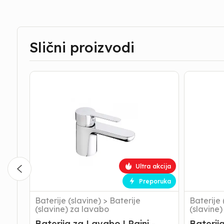
Slični proizvodi
Baterija
Baterija
za
za
Lavabo
umivaoni
|
|
Paini
Paini
-
-
Pop
Ghibli
Up
-
Pop
Up
Ultra akcija
Preporuka
Baterije (slavine)
>
Baterije
Baterije 
(slavine) za lavabo
(slavine
Baterija za Lavabo | Paini -
Baterija