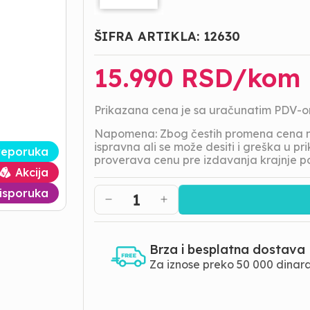
ŠIFRA ARTIKLA:
12630
15.990
RSD/
kom
Prikazana cena je sa uračunatim PDV-
Napomena: Zbog čestih promena cena na
ispravna ali se može desiti i greška u 
reporuka
proverava cenu pre izdavanja krajnje p
Akcija
isporuka
1
Brza i besplatna dostava
Za iznose preko 50 000 dinar