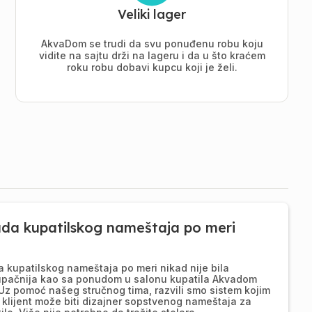
Veliki lager
AkvaDom se trudi da svu ponuđenu robu koju
vidite na sajtu drži na lageru i da u što kraćem
roku robu dobavi kupcu koji je želi.
ada kupatilskog nameštaja po meri
a kupatilskog nameštaja po meri nikad nije bila
upačnija kao sa ponudom u salonu kupatila Akvadom
Uz pomoć našeg stručnog tima, razvili smo sistem kojim
 klijent može biti dizajner sopstvenog nameštaja za