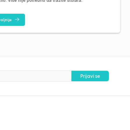
ilo. Više nije potrebno da tražite stolara.
aljnije
Prijavi se