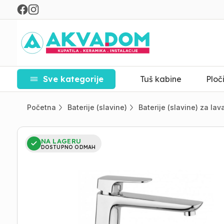
Sve kategorije
Tuš kabine
Ploč
Početna
Baterije (slavine)
Baterije (slavine) za la
NA LAGERU
DOSTUPNO ODMAH