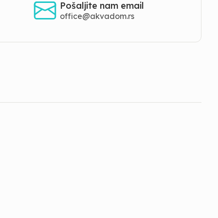
Pošaljite nam email
office@akvadom.rs