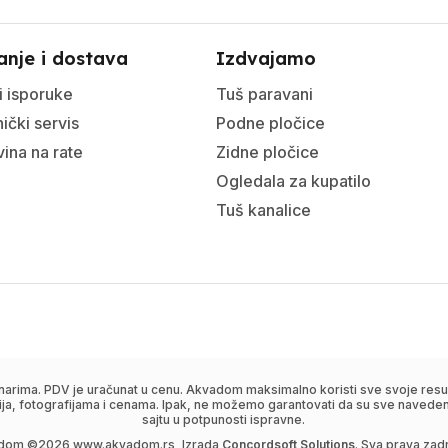
anje i dostava
Izdvajamo
i isporuke
Tuš paravani
ički servis
Podne pločice
ina na rate
Zidne pločice
Ogledala za kupatilo
Tuš kanalice
narima. PDV je uračunat u cenu. Akvadom maksimalno koristi sve svoje resur
ija, fotografijama i cenama. Ipak, ne možemo garantovati da su sve navedene
sajtu u potpunosti ispravne.
dom ©
2026
www.akvadom.rs, Izrada
Concordsoft Solutions
. Sva prava zad