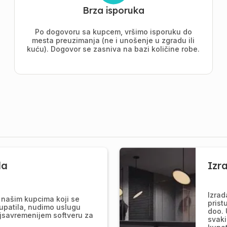
Brza isporuka
Po dogovoru sa kupcem, vršimo isporuku do
mesta preuzimanja (ne i unošenje u zgradu ili
kuću). Dogovor se zasniva na bazi količine robe.
la
Izr
Izrad
našim kupcima koji se
prist
upatila, nudimo uslugu
doo. 
jsavremenijem softveru za
svaki