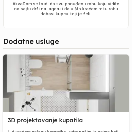
AkvaDom se trudi da svu ponuđenu robu koju vidite
na sajtu drži na lageru i da u što kraćem roku robu
dobavi kupcu koji je želi.
Dodatne usluge
3D projektovanje kupatila
U Akvadom salonu keramike, svim našim kupcima koji