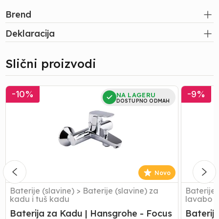
Brend
Deklaracija
Slični proizvodi
Baterija
Baterija
-
10
%
-
9
%
NA LAGERU
za
za
DOSTUPNO ODMAH
Kadu
Lavabo
|
|
Hansgrohe
Hansgroh
-
-
Focus
Focus
31940000
E2
Novo
Baterije (slavine)
>
Baterije (slavine) za
Baterije 
kadu i tuš kadu
lavabo
Baterija za Kadu | Hansgrohe - Focus
Baterij