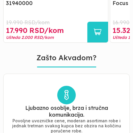
31940000
Focus 
19.990
RSD/
kom
16.990
17.990
RSD/
kom
15.32
Ušteda
2.000
RSD/
kom
Ušteda
1.
Zašto Akvadom?
Ljubazno osoblje, brza i stručna
komunikacija.
Povoljne uvozničke cene, moderan asortiman robe i
jednak tretman svakog kupca bez obzira na količinu
poručene robe.