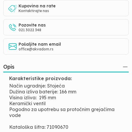
Kupovina na rate
Kontaktirajte nas
Pozovite nas
021 3022 348
Pošaljite nam email
office@akvadom.rs
Opis
Karakteristike proizvoda:
Način ugradnje: Stojeća
Dužina izliva baterije: 166 mm
Visina izliva: 195 mm
Keramički ventil
Pogodno za upotrebu sa protočnim grejačima
vode
Kataloška šifra: 71090670