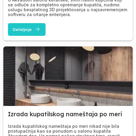
se odluče za kompletno opremanje kupatila, nudimo
uslugu besplatnog 3D projektovanja u najsavremenijem
softveru za crtanje enterijera.
Detaljnije
Izrada kupatilskog nameštaja po meri
Izrada kupatilskog nameštaja po meri nikad nije bila
pristupačnija kao sa ponudom u salonu kupatila
Akvadom doo. Uz pomoć našeg stručnog tima, razvili