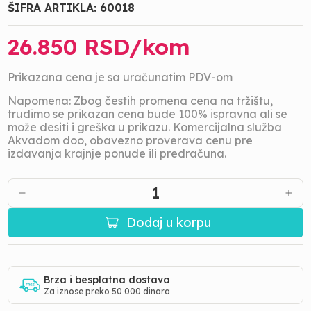
ŠIFRA ARTIKLA:
60018
26.850
RSD/
kom
Prikazana cena je sa uračunatim PDV-om
Napomena: Zbog čestih promena cena na tržištu,
trudimo se prikazan cena bude 100% ispravna ali se
može desiti i greška u prikazu. Komercijalna služba
Akvadom doo, obavezno proverava cenu pre
izdavanja krajnje ponude ili predračuna.
1
Dodaj u korpu
Brza i besplatna dostava
Za iznose preko 50 000 dinara