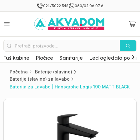
021/3022 348
060/02 06 07 6
Tuš kabine
Pločice
Sanitarije
Led ogledala po mer
Početna
Baterije (slavine)
Baterije (slavine) za lavabo
Baterija za Lavabo | Hansgrohe Logis 190 MATT BLACK