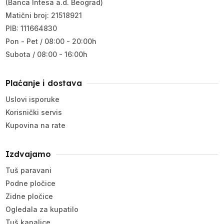
(Banca Intesa a.d. Beograd)
Matični broj: 21518921
PIB: 111664830
Pon - Pet / 08:00 - 20:00h
Subota / 08:00 - 16:00h
Plaćanje i dostava
Uslovi isporuke
Korisnički servis
Kupovina na rate
Izdvajamo
Tuš paravani
Podne pločice
Zidne pločice
Ogledala za kupatilo
Tuš kanalice