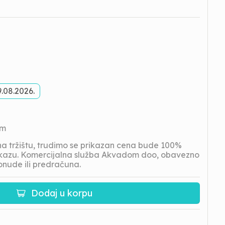
.08.2026.
om
 tržištu, trudimo se prikazan cena bude 100%
prikazu. Komercijalna služba Akvadom doo, obavezno
onude ili predračuna.
Dodaj u korpu