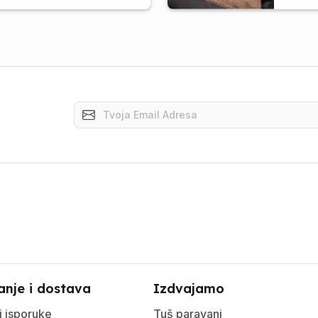
anje i dostava
Izdvajamo
i isporuke
Tuš paravani