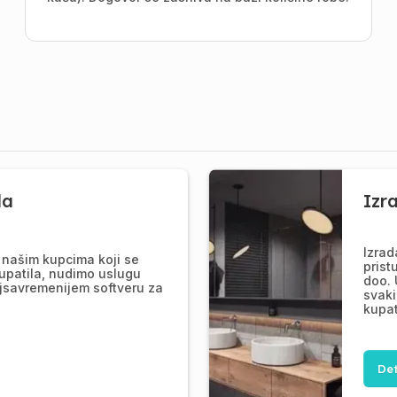
la
Izr
Izrad
našim kupcima koji se
prist
upatila, nudimo uslugu
doo. 
jsavremenijem softveru za
svaki
kupat
Det