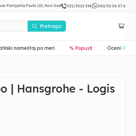
var Patrijarha Pavla 115, Novi Sad
021/3022 348
060/02 06 07 6
Pretraga
tilski nameštaj po meri
% Popusti
Oceni
o | Hansgrohe - Logis