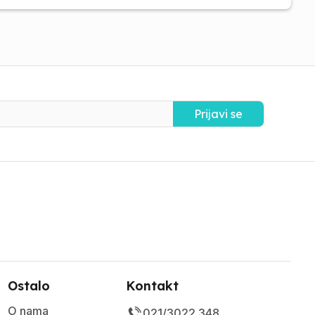
Prijavi se
Ostalo
Kontakt
O nama
021/3022 348