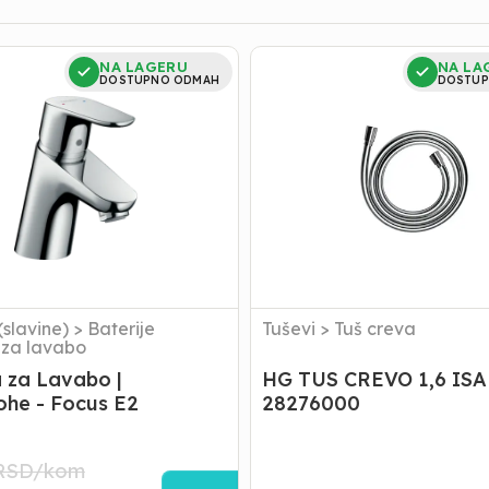
HG
NA LAGERU
NA LA
TUS
DOSTUPNO ODMAH
DOSTUP
CREVO
1,6
e
ISAFLEX
28276000
(slavine)
>
Baterije
Tuševi
>
Tuš creva
) za lavabo
a za Lavabo |
HG TUS CREVO 1,6 IS
he - Focus E2
28276000
RSD/
kom