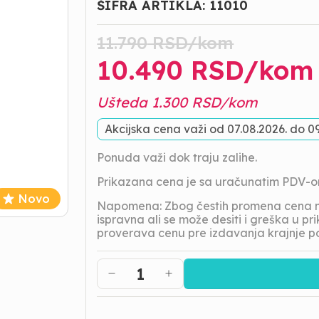
ŠIFRA ARTIKLA:
11010
11.790
RSD/
kom
10.490
RSD/
kom
Ušteda
1.300
RSD/
kom
Akcijska cena važi od
07.08.2026.
do
09
Ponuda važi dok traju zalihe.
Prikazana cena je sa uračunatim PDV-
Novo
Napomena: Zbog čestih promena cena na
ispravna ali se može desiti i greška u 
proverava cenu pre izdavanja krajnje p
1