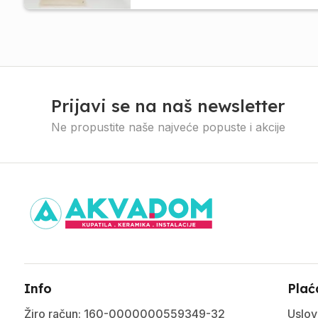
Prijavi se na naš newsletter
Ne propustite naše najveće popuste i akcije
Info
Plać
Žiro račun: 160-0000000559349-32
Uslov