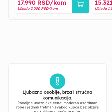
17.990
RSD/
kom
15.32
Ušteda
2.000
RSD/
kom
Ušteda
1.
Ljubazno osoblje, brza i stručna
komunikacija.
Povoljne uvozničke cene, moderan asortiman
robe i jednak tretman svakog kupca bez obzira
na količinu poručene robe.