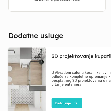
Dodatne usluge
3D projektovanje kupati
U Akvadom salonu keramike, svim 
odluče za kompletno opremanje k
besplatnog 3D projektovanja u na
crtanje enterijera.
Detaljnije