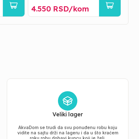
4.550
RSD/
kom
14
Veliki lager
AkvaDom se trudi da svu ponuđenu robu koju
vidite na sajtu drži na lageru i da u što kraćem
roku robu dobavi kupcu koji je želi.