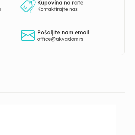
Kupovina na rate
a
Kontaktirajte nas
Pošaljite nam email
office@akvadom.rs