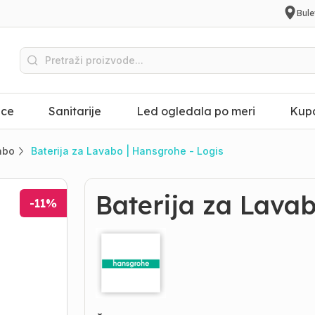
Bule
ice
Sanitarije
Led ogledala po meri
Kupa
vabo
Baterija za Lavabo | Hansgrohe - Logis
Baterija za Lavab
-
11
%