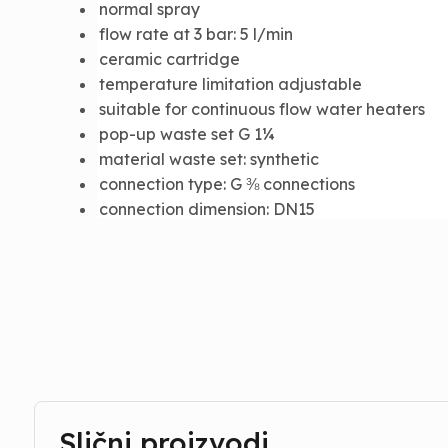
normal spray
flow rate at 3 bar: 5 l/min
ceramic cartridge
temperature limitation adjustable
suitable for continuous flow water heaters
pop-up waste set G 1¼
material waste set: synthetic
connection type: G ⅜ connections
connection dimension: DN15
Slični proizvodi