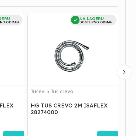
HG
Ibox|
GERU
NA LAGERU
TUS
-
NO ODMAH
DOSTUPNO ODMAH
CREVO
Ugra
2M
ISAFLEX
28274000
Tuševi
>
Tuš creva
Bater
(sla
AFLEX
HG TUS CREVO 2M ISAFLEX
Ibo
28274000