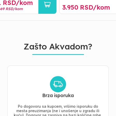
1
RSD/
kom
3.950
RSD/
kom
669
RSD/
kom
Zašto Akvadom?
Brza isporuka
Po dogovoru sa kupcem, vršimo isporuku do
mesta preuzimanja (ne i unošenje u zgradu ili
kuću). Dogovor se zasniva na bazi količine robe.