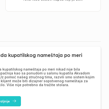
ada kupatilskog nameštaja po meri
a kupatilskog nameštaja po meri nikad nije bila
upačnija kao sa ponudom u salonu kupatila Akvadom
Uz pomoć našeg stručnog tima, razvili smo sistem kojim
 klijent može biti dizajner sopstvenog nameštaja za
ilo. Više nije potrebno da tražite stolara.
aljnije