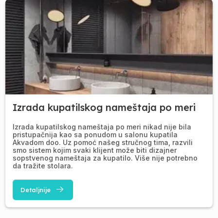
Izrada kupatilskog nameštaja po meri
Izrada kupatilskog nameštaja po meri nikad nije bila
pristupačnija kao sa ponudom u salonu kupatila
Akvadom doo. Uz pomoć našeg stručnog tima, razvili
smo sistem kojim svaki klijent može biti dizajner
sopstvenog nameštaja za kupatilo. Više nije potrebno
da tražite stolara.
Detaljnije