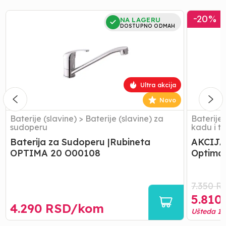
Baterija
AKCIJA
-
20
%
NA LAGERU
za
Baterija
DOSTUPNO ODMAH
Sudoperu
za
|Rubineta
Kadu
OPTIMA
|
20
Rubineta
O00108
-
Ultra akcija
Optima
-
Novo
10K
Baterije (slavine)
>
Baterije (slavine) za
Baterije 
sudoperu
kadu i t
Baterija za Sudoperu |Rubineta
AKCIJA 
OPTIMA 20 O00108
Optima
7.350
R
5.810
4.290
RSD/
kom
Ušteda
1.