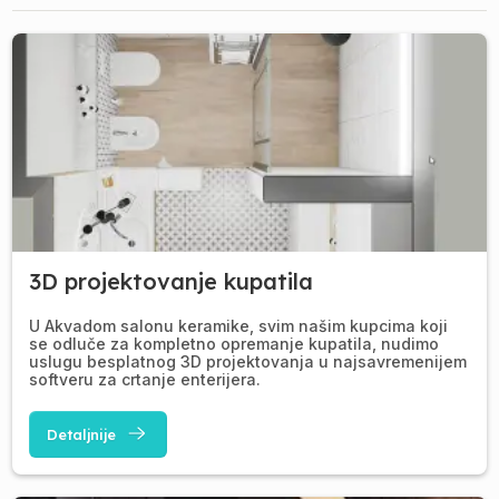
3D projektovanje kupatila
U Akvadom salonu keramike, svim našim kupcima koji
se odluče za kompletno opremanje kupatila, nudimo
uslugu besplatnog 3D projektovanja u najsavremenijem
softveru za crtanje enterijera.
Detaljnije