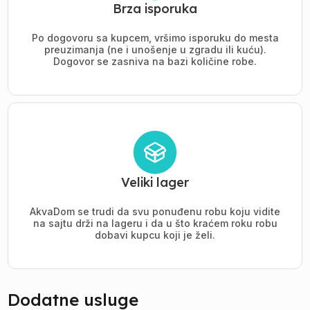
Brza isporuka
Po dogovoru sa kupcem, vršimo isporuku do mesta
preuzimanja (ne i unošenje u zgradu ili kuću).
Dogovor se zasniva na bazi količine robe.
Veliki lager
AkvaDom se trudi da svu ponuđenu robu koju vidite
na sajtu drži na lageru i da u što kraćem roku robu
dobavi kupcu koji je želi.
Dodatne usluge