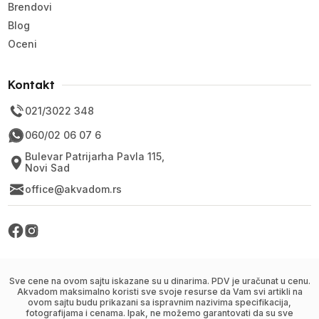
Brendovi
Blog
Oceni
Kontakt
021/3022 348
060/02 06 07 6
Bulevar Patrijarha Pavla 115,
Novi Sad
office@akvadom.rs
Sve cene na ovom sajtu iskazane su u dinarima. PDV je uračunat u cenu.
Akvadom maksimalno koristi sve svoje resurse da Vam svi artikli na
ovom sajtu budu prikazani sa ispravnim nazivima specifikacija,
fotografijama i cenama. Ipak, ne možemo garantovati da su sve