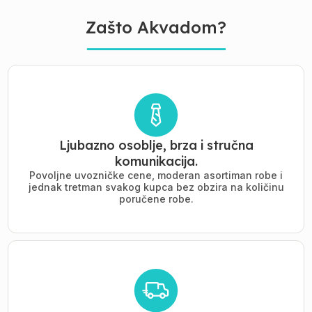
Zašto Akvadom?
Ljubazno osoblje, brza i stručna
komunikacija.
Povoljne uvozničke cene, moderan asortiman robe i
jednak tretman svakog kupca bez obzira na količinu
poručene robe.