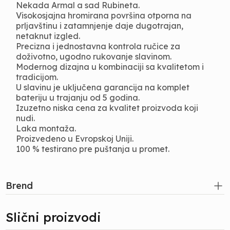
Nekada Armal a sad Rubineta.
Visokosjajna hromirana površina otporna na
prljavštinu i zatamnjenje daje dugotrajan,
netaknut izgled.
Precizna i jednostavna kontrola ručice za
doživotno, ugodno rukovanje slavinom.
Modernog dizajna u kombinaciji sa kvalitetom i
tradicijom.
U slavinu je uključena garancija na komplet
bateriju u trajanju od 5 godina.
Izuzetno niska cena za kvalitet proizvoda koji
nudi.
Laka montaža.
Proizvedeno u Evropskoj Uniji.
100 % testirano pre puštanja u promet.
Brend
Slični proizvodi