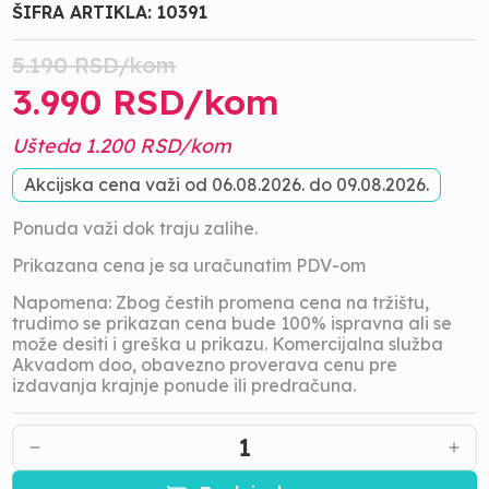
ŠIFRA ARTIKLA:
10391
5.190
RSD/
kom
3.990
RSD/
kom
Ušteda
1.200
RSD/
kom
Akcijska cena važi od
06.08.2026.
do
09.08.2026.
Ponuda važi dok traju zalihe.
Prikazana cena je sa uračunatim PDV-om
Napomena: Zbog čestih promena cena na tržištu,
trudimo se prikazan cena bude 100% ispravna ali se
može desiti i greška u prikazu. Komercijalna služba
Akvadom doo, obavezno proverava cenu pre
izdavanja krajnje ponude ili predračuna.
1