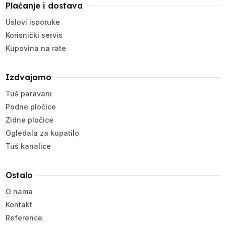
Plaćanje i dostava
Uslovi isporuke
Korisnički servis
Kupovina na rate
Izdvajamo
Tuš paravani
Podne pločice
Zidne pločice
Ogledala za kupatilo
Tuš kanalice
Ostalo
O nama
Kontakt
Reference