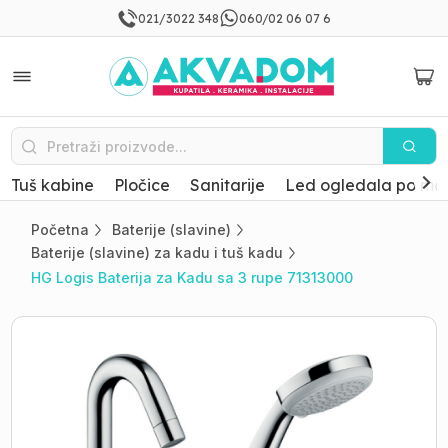
021/3022 348
060/02 06 07 6
Tuš kabine
Pločice
Sanitarije
Led ogledala po mer
Početna
Baterije (slavine)
Baterije (slavine) za kadu i tuš kadu
HG Logis Baterija za Kadu sa 3 rupe 71313000