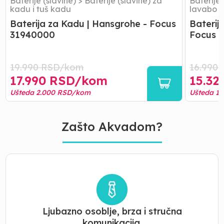
Baterije (slavine)
>
Baterije (slavine) za
Baterije 
kadu i tuš kadu
lavabo
Baterija za Kadu | Hansgrohe - Focus
Baterij
31940000
Focus 
19.990
RSD/
kom
16.990
17.990
RSD/
kom
15.32
Ušteda
2.000
RSD/
kom
Ušteda
1.
Zašto Akvadom?
Ljubazno osoblje, brza i stručna
komunikacija.