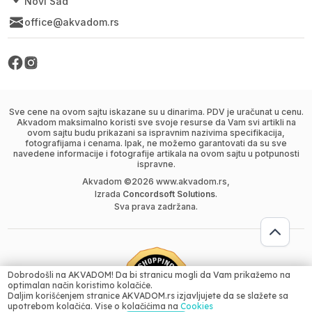
Novi Sad
office@akvadom.rs
Sve cene na ovom sajtu iskazane su u dinarima. PDV je uračunat u cenu.
Akvadom maksimalno koristi sve svoje resurse da Vam svi artikli na
ovom sajtu budu prikazani sa ispravnim nazivima specifikacija,
fotografijama i cenama. Ipak, ne možemo garantovati da su sve
navedene informacije i fotografije artikala na ovom sajtu u potpunosti
ispravne.
Akvadom ©
2026
www.akvadom.rs,
Izrada
Concordsoft Solutions
.
Sva prava zadržana.
Dobrodošli na AKVADOM! Da bi stranicu mogli da Vam prikažemo na
optimalan način koristimo kolačiće.
Daljim korišćenjem stranice AKVADOM.rs izjavljujete da se slažete sa
Dodaj u korpu
upotrebom kolačića. Vise o kolačićima na
Cookies