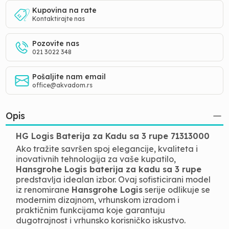
Kupovina na rate
Kontaktirajte nas
Pozovite nas
021 3022 348
Pošaljite nam email
office@akvadom.rs
Opis
HG Logis Baterija za Kadu sa 3 rupe 71313000
Ako tražite savršen spoj elegancije, kvaliteta i
inovativnih tehnologija za vaše kupatilo,
Hansgrohe Logis baterija za kadu sa 3 rupe
predstavlja idealan izbor. Ovaj sofisticirani model
iz renomirane
Hansgrohe Logis
serije odlikuje se
modernim dizajnom, vrhunskom izradom i
praktičnim funkcijama koje garantuju
dugotrajnost i vrhunsko korisničko iskustvo.