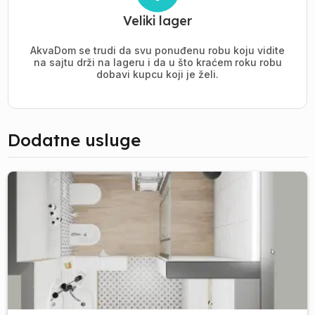
Veliki lager
AkvaDom se trudi da svu ponuđenu robu koju vidite
na sajtu drži na lageru i da u što kraćem roku robu
dobavi kupcu koji je želi.
Dodatne usluge