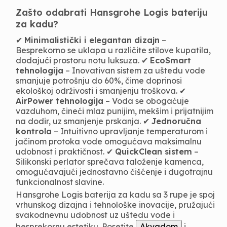
Zašto odabrati Hansgrohe Logis bateriju
za kadu?
✔
Minimalistički i elegantan dizajn
–
Besprekorno se uklapa u različite stilove kupatila,
dodajući prostoru notu luksuza. ✔
EcoSmart
tehnologija
– Inovativan sistem za uštedu vode
smanjuje potrošnju do 60%, čime doprinosi
ekološkoj održivosti i smanjenju troškova. ✔
AirPower tehnologija
– Voda se obogaćuje
vazduhom, čineći mlaz punijim, mekšim i prijatnijim
na dodir, uz smanjenje prskanja. ✔
Jednoručna
kontrola
– Intuitivno upravljanje temperaturom i
jačinom protoka vode omogućava maksimalnu
udobnost i praktičnost. ✔
QuickClean sistem
–
Silikonski perlator sprečava taloženje kamenca,
omogućavajući jednostavno čišćenje i dugotrajnu
funkcionalnost slavine.
Hansgrohe Logis baterija za kadu sa 3 rupe je spoj
vrhunskog dizajna i tehnološke inovacije, pružajući
svakodnevnu udobnost uz uštedu vode i
besprekornu estetiku. Posetite
Akvadom
i