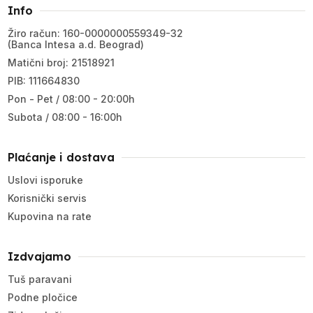
Info
Žiro račun: 160-0000000559349-32
(Banca Intesa a.d. Beograd)
Matični broj: 21518921
PIB: 111664830
Pon - Pet / 08:00 - 20:00h
Subota / 08:00 - 16:00h
Plaćanje i dostava
Uslovi isporuke
Korisnički servis
Kupovina na rate
Izdvajamo
Tuš paravani
Podne pločice