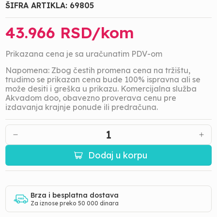
ŠIFRA ARTIKLA:
69805
43.966
RSD/
kom
Prikazana cena je sa uračunatim PDV-om
Napomena: Zbog čestih promena cena na tržištu,
trudimo se prikazan cena bude 100% ispravna ali se
može desiti i greška u prikazu. Komercijalna služba
Akvadom doo, obavezno proverava cenu pre
izdavanja krajnje ponude ili predračuna.
1
Dodaj u korpu
Brza i besplatna dostava
Za iznose preko 50 000 dinara