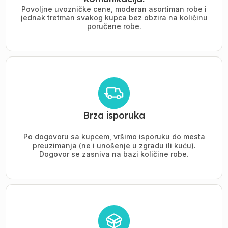
Povoljne uvozničke cene, moderan asortiman robe i
jednak tretman svakog kupca bez obzira na količinu
poručene robe.
Brza isporuka
Po dogovoru sa kupcem, vršimo isporuku do mesta
preuzimanja (ne i unošenje u zgradu ili kuću).
Dogovor se zasniva na bazi količine robe.