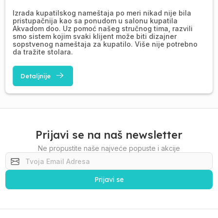
Izrada kupatilskog nameštaja po meri nikad nije bila
pristupačnija kao sa ponudom u salonu kupatila
Akvadom doo. Uz pomoć našeg stručnog tima, razvili
smo sistem kojim svaki klijent može biti dizajner
sopstvenog nameštaja za kupatilo. Više nije potrebno
da tražite stolara.
Detaljnije
Prijavi se na naš newsletter
Ne propustite naše najveće popuste i akcije
Prijavi se