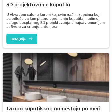
3D projektovanje kupatila
U Akvadom salonu keramike, svim našim kupcima koji
se odluče za kompletno opremanje kupatila, nudimo
uslugu besplatnog 3D projektovanja u najsavremenijem
softveru za crtanje enterijera.
Detaljnije
Izrada kupatilskog nameštaja po meri