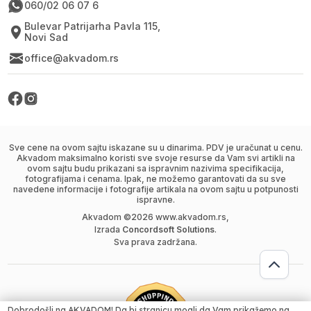
060/02 06 07 6
Bulevar Patrijarha Pavla 115,
Novi Sad
office@akvadom.rs
Sve cene na ovom sajtu iskazane su u dinarima. PDV je uračunat u cenu.
Akvadom maksimalno koristi sve svoje resurse da Vam svi artikli na
ovom sajtu budu prikazani sa ispravnim nazivima specifikacija,
fotografijama i cenama. Ipak, ne možemo garantovati da su sve
navedene informacije i fotografije artikala na ovom sajtu u potpunosti
ispravne.
Akvadom ©
2026
www.akvadom.rs,
Izrada
Concordsoft Solutions
.
Sva prava zadržana.
Dobrodošli na AKVADOM! Da bi stranicu mogli da Vam prikažemo na