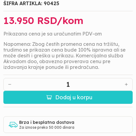
ŠIFRA ARTIKLA:
90425
13.950
RSD/
kom
Prikazana cena je sa uračunatim PDV-om
Napomena: Zbog čestih promena cena na tržištu,
trudimo se prikazan cena bude 100% ispravna ali se
može desiti i greška u prikazu. Komercijalna služba
Akvadom doo, obavezno proverava cenu pre
izdavanja krajnje ponude ili predračuna.
1
Dodaj u korpu
Brza i besplatna dostava
Za iznose preko 50 000 dinara