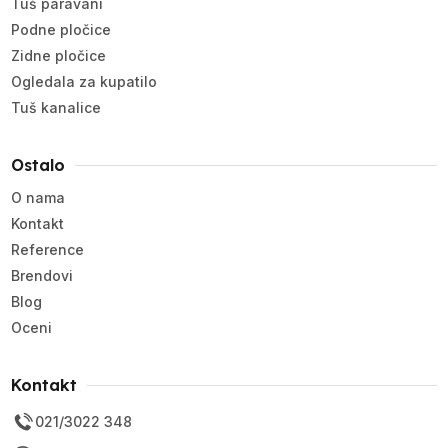
Tuš paravani
Podne pločice
Zidne pločice
Ogledala za kupatilo
Tuš kanalice
Ostalo
O nama
Kontakt
Reference
Brendovi
Blog
Oceni
Kontakt
021/3022 348