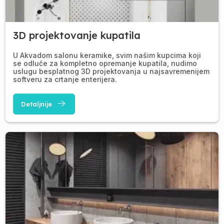
3D projektovanje kupatila
U Akvadom salonu keramike, svim našim kupcima koji
se odluče za kompletno opremanje kupatila, nudimo
uslugu besplatnog 3D projektovanja u najsavremenijem
softveru za crtanje enterijera.
Detaljnije