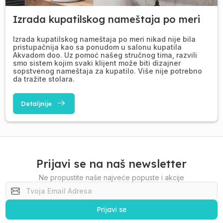
Izrada kupatilskog nameštaja po meri
Izrada kupatilskog nameštaja po meri nikad nije bila
pristupačnija kao sa ponudom u salonu kupatila
Akvadom doo. Uz pomoć našeg stručnog tima, razvili
smo sistem kojim svaki klijent može biti dizajner
sopstvenog nameštaja za kupatilo. Više nije potrebno
da tražite stolara.
Detaljnije
Prijavi se na naš newsletter
Ne propustite naše najveće popuste i akcije
Prijavi se