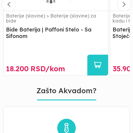
Stojeća
Baterije (slavine)
>
Baterije (slavine) za
Baterije 
bide
kadu i t
Bide Baterija | Paffoni Stelo - Sa
Baterija
Sifonom
Stojeća
18.200
RSD/
kom
35.90
Zašto Akvadom?