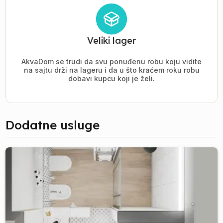
Veliki lager
AkvaDom se trudi da svu ponuđenu robu koju vidite
na sajtu drži na lageru i da u što kraćem roku robu
dobavi kupcu koji je želi.
Dodatne usluge