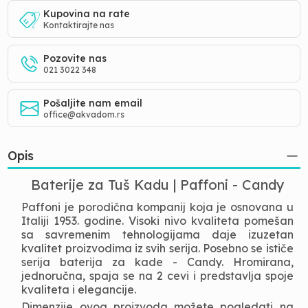
Kupovina na rate
Kontaktirajte nas
Pozovite nas
021 3022 348
Pošaljite nam email
office@akvadom.rs
Opis
Baterije za Tuš Kadu | Paffoni - Candy
Paffoni je porodična kompanij koja je osnovana u
Italiji 1953. godine. Visoki nivo kvaliteta pomešan
sa savremenim tehnologijama daje izuzetan
kvalitet proizvodima iz svih serija. Posebno se ističe
serija baterija za kade - Candy. Hromirana,
jednoručna, spaja se na 2 cevi i predstavlja spoje
kvaliteta i elegancije.
Dimenzije ovog proizvoda možete pogledati na