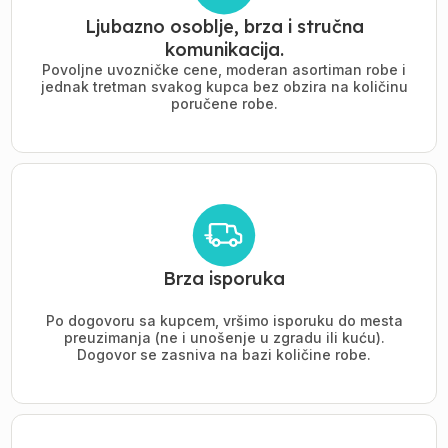
Ljubazno osoblje, brza i stručna
komunikacija.
Povoljne uvozničke cene, moderan asortiman robe i
jednak tretman svakog kupca bez obzira na količinu
poručene robe.
Brza isporuka
Po dogovoru sa kupcem, vršimo isporuku do mesta
preuzimanja (ne i unošenje u zgradu ili kuću).
Dogovor se zasniva na bazi količine robe.