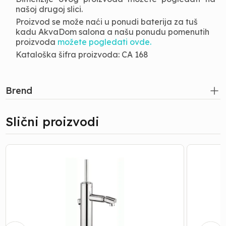
našoj drugoj slici.
Proizvod se može naći u ponudi baterija za tuš
kadu AkvaDom salona a našu ponudu pomenutih
proizvoda
možete pogledati ovde.
Kataloška šifra proizvoda: CA 168
Brend
Slični proizvodi
Bide
Baterija
Baterija
za
|
Kadu
Paffoni
|
Stelo
Paffoni
-
-
Sa
Stick
Sifonom
-