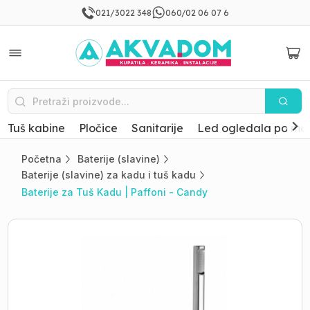
021/3022 348
060/02 06 07 6
Tuš kabine
Pločice
Sanitarije
Led ogledala po mer
Početna
Baterije (slavine)
Baterije (slavine) za kadu i tuš kadu
Baterije za Tuš Kadu | Paffoni - Candy