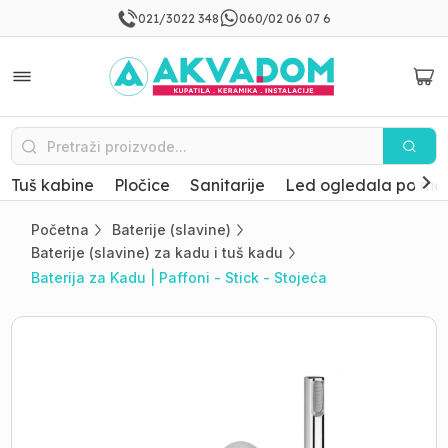
021/3022 348
060/02 06 07 6
Tuš kabine
Pločice
Sanitarije
Led ogledala po mer
Početna
Baterije (slavine)
Baterije (slavine) za kadu i tuš kadu
Baterija za Kadu | Paffoni - Stick - Stojeća