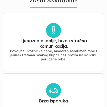
Zašto Akvadom?
Ljubazno osoblje, brza i stručna
komunikacija.
Povoljne uvozničke cene, moderan asortiman robe i
jednak tretman svakog kupca bez obzira na količinu
poručene robe.
Brza isporuka