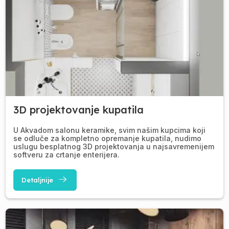
3D projektovanje kupatila
U Akvadom salonu keramike, svim našim kupcima koji
se odluče za kompletno opremanje kupatila, nudimo
uslugu besplatnog 3D projektovanja u najsavremenijem
softveru za crtanje enterijera.
Detaljnije