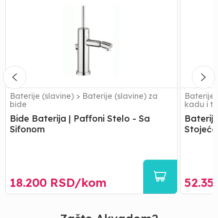
Baterija
za
|
Kadu
Paffoni
|
Stelo
Paffoni
-
Domino
Sa
-
Sifonom
Stojeća
-
3
Rupe
Baterije (slavine)
>
Baterije (slavine) za
Baterije 
bide
kadu i t
Bide Baterija | Paffoni Stelo - Sa
Baterij
Sifonom
Stojeća
18.200
RSD/
kom
52.35