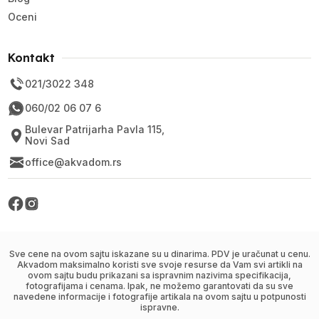
Oceni
Kontakt
021/3022 348
060/02 06 07 6
Bulevar Patrijarha Pavla 115,
Novi Sad
office@akvadom.rs
Sve cene na ovom sajtu iskazane su u dinarima. PDV je uračunat u cenu.
Akvadom maksimalno koristi sve svoje resurse da Vam svi artikli na
ovom sajtu budu prikazani sa ispravnim nazivima specifikacija,
fotografijama i cenama. Ipak, ne možemo garantovati da su sve
navedene informacije i fotografije artikala na ovom sajtu u potpunosti
ispravne.