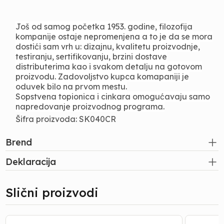
Još od samog početka 1953. godine, filozofija
kompanije ostaje nepromenjena a to je da se mora
dostići sam vrh u: dizajnu, kvalitetu proizvodnje,
testiranju, sertifikovanju, brzini dostave
distributerima kao i svakom detalju na gotovom
proizvodu. Zadovoljstvo kupca komapaniji je
oduvek bilo na prvom mestu.
Sopstvena topionica i cinkara omogućavaju samo
napredovanje proizvodnog programa.
Šifra proizvoda: SK040CR
Brend
Deklaracija
Slični proizvodi
Bide
Baterija