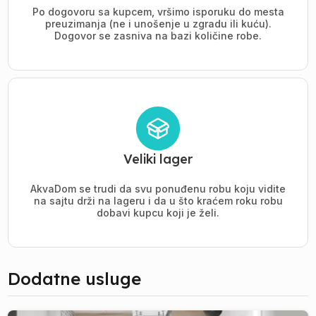
Po dogovoru sa kupcem, vršimo isporuku do mesta
preuzimanja (ne i unošenje u zgradu ili kuću).
Dogovor se zasniva na bazi količine robe.
Veliki lager
AkvaDom se trudi da svu ponuđenu robu koju vidite
na sajtu drži na lageru i da u što kraćem roku robu
dobavi kupcu koji je želi.
Dodatne usluge