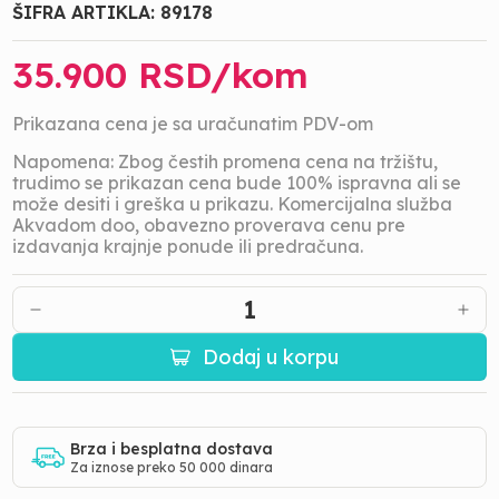
ŠIFRA ARTIKLA:
89178
35.900
RSD/
kom
Prikazana cena je sa uračunatim PDV-om
Napomena: Zbog čestih promena cena na tržištu,
trudimo se prikazan cena bude 100% ispravna ali se
može desiti i greška u prikazu. Komercijalna služba
Akvadom doo, obavezno proverava cenu pre
izdavanja krajnje ponude ili predračuna.
1
Dodaj u korpu
Brza i besplatna dostava
Za iznose preko 50 000 dinara