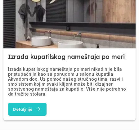
Izrada kupatilskog nameštaja po meri
Izrada kupatilskog nameštaja po meri nikad nije bila
pristupačnija kao sa ponudom u salonu kupatila
Akvadom doo. Uz pomoć našeg stručnog tima, razvili
smo sistem kojim svaki klijent može biti dizajner
sopstvenog nameštaja za kupatilo. Više nije potrebno
da tražite stolara.
Detaljnije