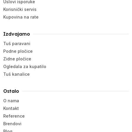
Uslovi isporuke
Korisnički servis
Kupovina na rate
Izdvajamo
Tuš paravani
Podne pločice
Zidne pločice
Ogledala za kupatilo
Tuš kanalice
Ostalo
O nama
Kontakt
Reference
Brendovi
Blog