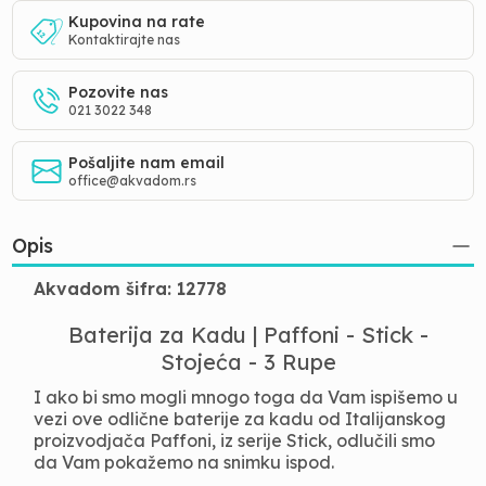
Kupovina na rate
Kontaktirajte nas
Pozovite nas
021 3022 348
Pošaljite nam email
office@akvadom.rs
Opis
Akvadom šifra: 12778
Baterija za Kadu | Paffoni - Stick -
Stojeća - 3 Rupe
I ako bi smo mogli mnogo toga da Vam ispišemo u
vezi ove odlične baterije za kadu od Italijanskog
proizvodjača Paffoni, iz serije Stick, odlučili smo
da Vam pokažemo na snimku ispod.