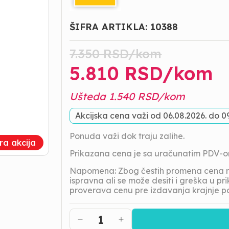
ŠIFRA ARTIKLA:
10388
7.350
RSD/
kom
5.810
RSD/
kom
Ušteda
1.540
RSD/
kom
Akcijska cena važi od
06.08.2026.
do
0
Ponuda važi dok traju zalihe.
tra akcija
Prikazana cena je sa uračunatim PDV-
Napomena: Zbog čestih promena cena na
ispravna ali se može desiti i greška u 
proverava cenu pre izdavanja krajnje p
1