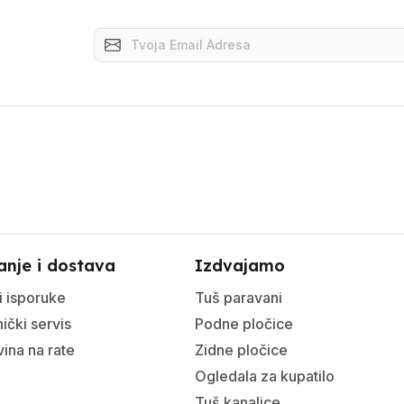
anje i dostava
Izdvajamo
i isporuke
Tuš paravani
ički servis
Podne pločice
ina na rate
Zidne pločice
Ogledala za kupatilo
Tuš kanalice