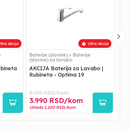
Lavabo
|Rubi
|
ULTR
Rubineta
33
-
LUCN
Optima
U301
19
ltra akcija
Ultra akcija
e
Baterije (slavine)
>
Baterije
Bater
(slavine) za lavabo
(sla
ubineta
AKCIJA Baterija za Lavabo |
Bat
Rubineta - Optima 19
|Ru
U30
5.190
RSD/
kom
3.990
RSD/
kom
8.1
Ušteda
1.200
RSD/
kom