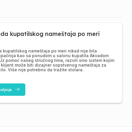
ada kupatilskog nameštaja po meri
a kupatilskog nameštaja po meri nikad nije bila
upačnija kao sa ponudom u salonu kupatila Akvadom
Uz pomoć našeg stručnog tima, razvili smo sistem kojim
 klijent može biti dizajner sopstvenog nameštaja za
ilo. Više nije potrebno da tražite stolara.
aljnije