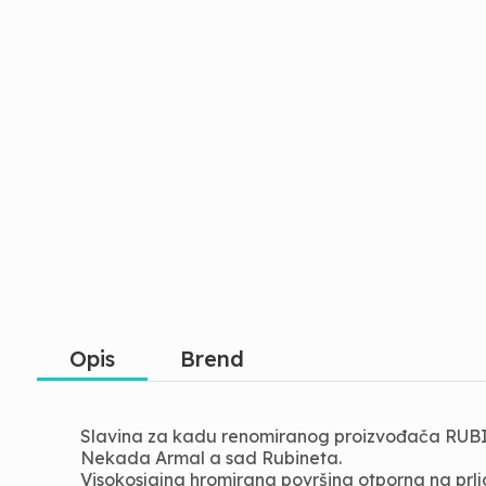
Opis
Brend
Slavina za kadu renomiranog proizvođača RUBINE
Nekada Armal a sad Rubineta.
Visokosjajna hromirana površina otporna na prlj