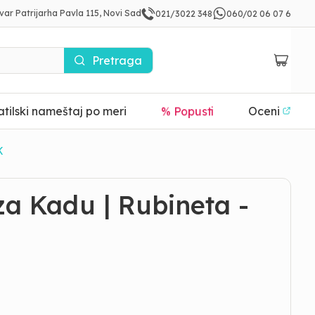
var Patrijarha Pavla 115, Novi Sad
021/3022 348
060/02 06 07 6
Pretraga
tilski nameštaj po meri
% Popusti
Oceni
K
za Kadu | Rubineta -