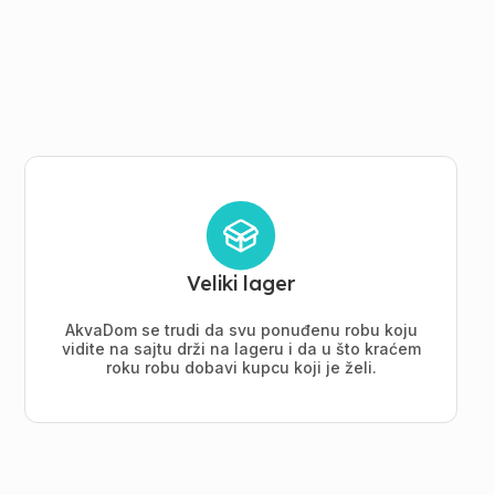
Veliki lager
AkvaDom se trudi da svu ponuđenu robu koju
vidite na sajtu drži na lageru i da u što kraćem
roku robu dobavi kupcu koji je želi.