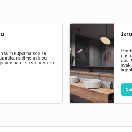
la
Izr
Izrad
našim kupcima koji se
prist
upatila, nudimo uslugu
doo. 
jsavremenijem softveru za
svaki
kupat
Det