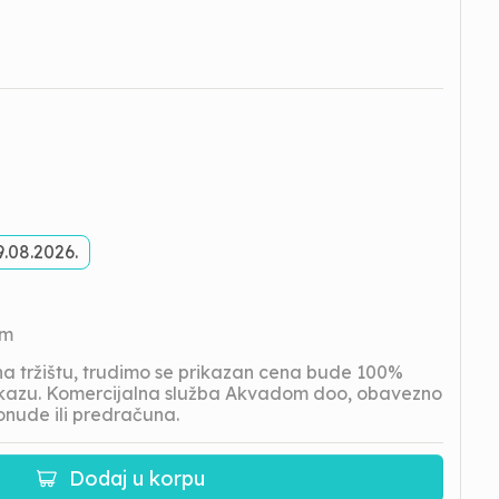
9.08.2026.
om
 tržištu, trudimo se prikazan cena bude 100%
prikazu. Komercijalna služba Akvadom doo, obavezno
onude ili predračuna.
Dodaj u korpu