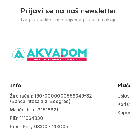
Prijavi se na naš newsletter
Ne propustite naše najveće popuste i akcije
Info
Plać
Žiro račun: 160-0000000559349-32
Uslov
(Banca Intesa a.d. Beograd)
Korisn
Matični broj: 21518921
Kupov
PIB: 111664830
Pon - Pet / 08:00 - 20:00h