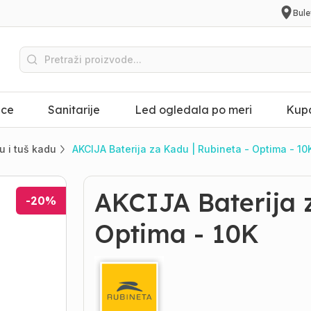
Bule
ice
Sanitarije
Led ogledala po meri
Kupa
u i tuš kadu
AKCIJA Baterija za Kadu | Rubineta - Optima - 10
AKCIJA Baterija 
-
20
%
Optima - 10K