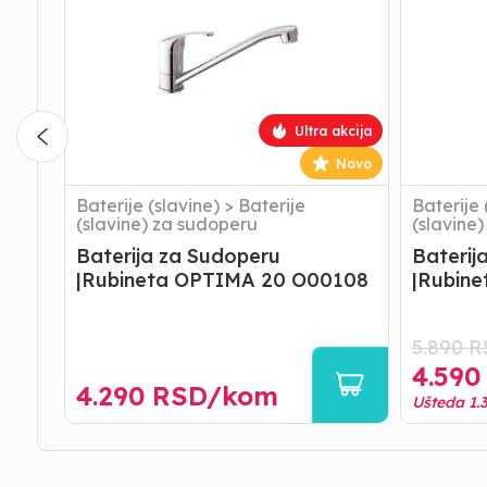
|Rubineta
|Rubineta
OPTIMA
OPTIMA
20
33
O00108
O30108
Ultra akcija
Novo
Baterije (slavine)
>
Baterije
Baterije 
(slavine) za sudoperu
(slavine
Baterija za Sudoperu
Baterij
|Rubineta OPTIMA 20 O00108
|Rubin
5.890
R
4.590
4.290
RSD/
kom
Ušteda
1.