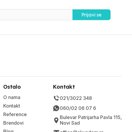
Prijavi se
Ostalo
Kontakt
O nama
021/3022 348
Kontakt
060/02 06 07 6
Reference
Bulevar Patrijarha Pavla 115,
Brendovi
Novi Sad
Blog