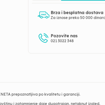
Brza i besplatna dostava
Za iznose preko 50 000 dinar
Pozovite nas
021 3022 348
TA prepoznatljiva po kvalitetu i garanciji.
avštinu i zatamnjenje daje dugotrajan, netaknut izgled.