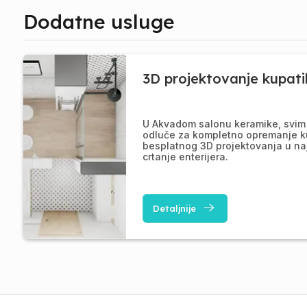
Dodatne usluge
3D projektovanje kupati
U Akvadom salonu keramike, svim 
odluče za kompletno opremanje k
besplatnog 3D projektovanja u na
crtanje enterijera.
Detaljnije