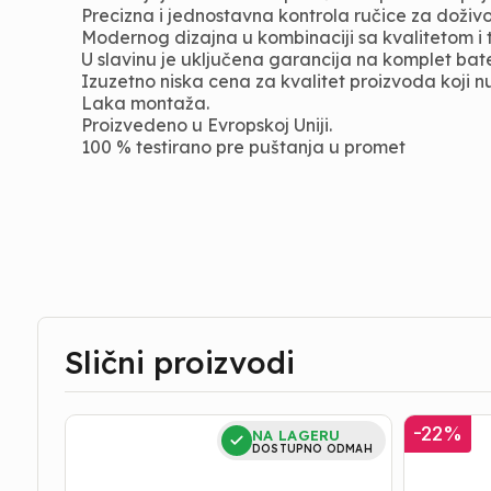
Precizna i jednostavna kontrola ručice za doživ
Modernog dizajna u kombinaciji sa kvalitetom i t
U slavinu je uključena garancija na komplet bate
Izuzetno niska cena za kvalitet proizvoda koji nu
Laka montaža.
Proizvedeno u Evropskoj Uniji.
100 % testirano pre puštanja u promet
Slični proizvodi
Baterija
Baterija
-
22
%
NA LAGERU
za
za
DOSTUPNO ODMAH
Sudoperu
Sudoperu