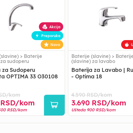
|
Rubineta
-
Optima
18
Akcija
Preporuka
Novo
U
(slavine)
>
Baterije
Baterije (slavine)
>
Baterij
) za sudoperu
(slavine) za lavabo
a za Sudoperu
Baterija za Lavabo | R
eta OPTIMA 33 O30108
- Optima 18
SD/
kom
4.590
RSD/
kom
RSD/
kom
3.690
RSD/
kom
300
RSD/
kom
Ušteda
900
RSD/
kom