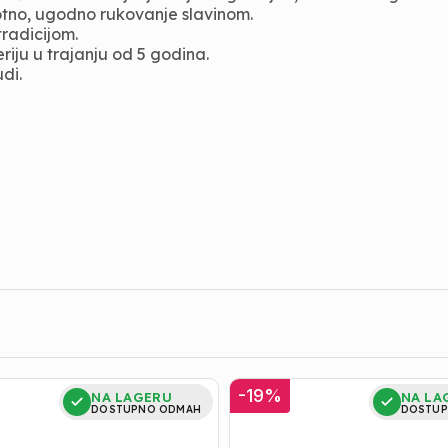
otno, ugodno rukovanje slavinom.
radicijom.
riju u trajanju od 5 godina.
di.
Baterija
-
19
%
NA LAGERU
NA LA
za
DOSTUPNO ODMAH
DOSTUP
Lavabo