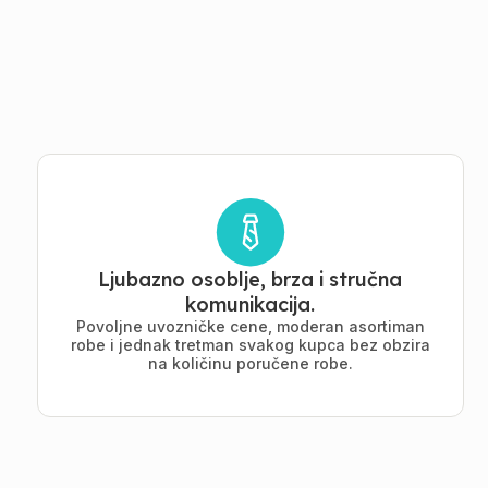
Ljubazno osoblje, brza i stručna
komunikacija.
Povoljne uvozničke cene, moderan asortiman
robe i jednak tretman svakog kupca bez obzira
na količinu poručene robe.