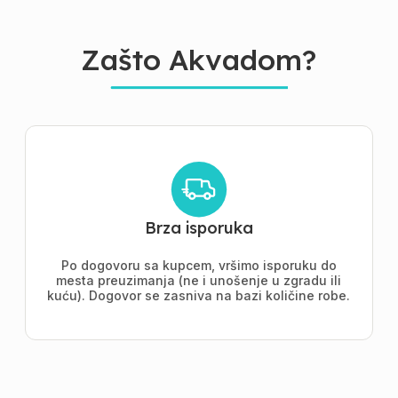
Zašto Akvadom?
Brza isporuka
Po dogovoru sa kupcem, vršimo isporuku do
mesta preuzimanja (ne i unošenje u zgradu ili
kuću). Dogovor se zasniva na bazi količine robe.