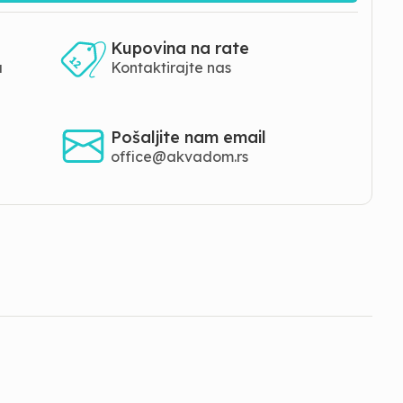
Kupovina na rate
a
Kontaktirajte nas
Pošaljite nam email
office@akvadom.rs