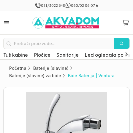
021/3022 348
060/02 06 07 6
Tuš kabine
Pločice
Sanitarije
Led ogledala po mer
Početna
Baterije (slavine)
Baterije (slavine) za bide
Bide Baterija | Ventura