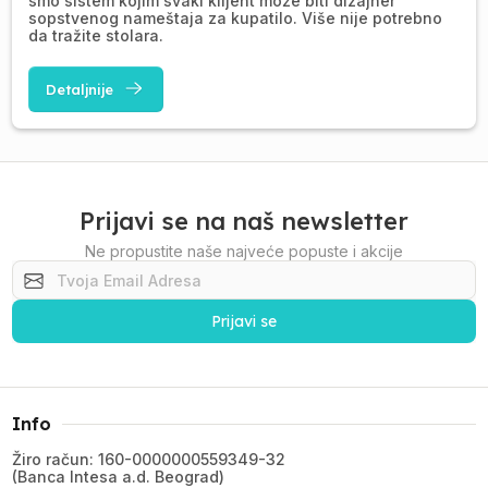
smo sistem kojim svaki klijent može biti dizajner
sopstvenog nameštaja za kupatilo. Više nije potrebno
da tražite stolara.
Detaljnije
Prijavi se na naš newsletter
Ne propustite naše najveće popuste i akcije
Prijavi se
Info
Žiro račun: 160-0000000559349-32
(Banca Intesa a.d. Beograd)