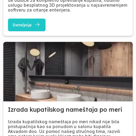
se odluče za kompletno opremanje kupatila, nudimo
uslugu besplatnog 3D projektovanja u najsavremenijem
softveru za crtanje enterijera.
Detaljnije
Izrada kupatilskog nameštaja po meri
Izrada kupatilskog nameštaja po meri nikad nije bila
pristupačnija kao sa ponudom u salonu kupatila
Akvadom doo. Uz pomoć našeg stručnog tima, razvili