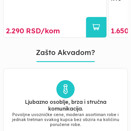
2.290
RSD/
kom
1.650
Zašto Akvadom?
Ljubazno osoblje, brza i stručna
komunikacija.
Povoljne uvozničke cene, moderan asortiman robe i
jednak tretman svakog kupca bez obzira na količinu
poručene robe.