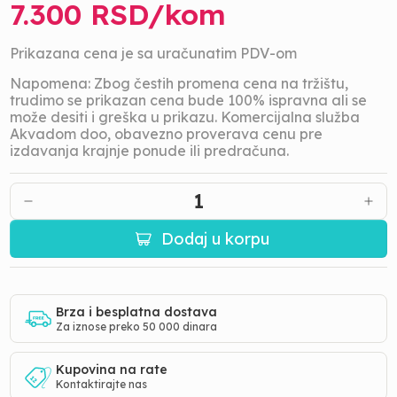
7.300
RSD/
kom
Prikazana cena je sa uračunatim PDV-om
Napomena: Zbog čestih promena cena na tržištu,
trudimo se prikazan cena bude 100% ispravna ali se
može desiti i greška u prikazu. Komercijalna služba
Akvadom doo, obavezno proverava cenu pre
izdavanja krajnje ponude ili predračuna.
1
Dodaj u korpu
Brza i besplatna dostava
Za iznose preko 50 000 dinara
Kupovina na rate
Kontaktirajte nas