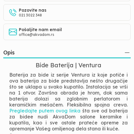
Pozovite nas
021 3022 348
Pošaljite nam email
office@akvadom.rs
Opis
Bide Baterija | Ventura
Baterija za bide iz serije Ventura iz koje potiče i
ova baterija za bide predstavlja nešto drugačije
što se uklapa u svako kupatilo. Instalacija se vrši
na 1 otvor. Završna obrada je hrom, dok sama
baterija dolazi sa zglobnim perlatorom i
keramičkim mešačem. Fleksibilna spojna creva.
Pregledajte putem ovog linka
šta sve od baterija
za bidee nudi AkvaDom salone keramike i
kupatila, kao i sve ostale prateće opreme za
opremanje Vašeg omiljenog dela stana ili kuće.