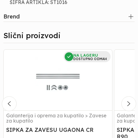
ŠIFRA ARTIKLA: ST1016
Brend
Slični proizvodi
SIPKA
SIPKA
NA LAGERU
ZA
ZA
DOSTUPNO ODMAH
ZAVESU
ZAVESU
UGAONA
POLUKR
CR
R90
Galanterija i oprema za kupatilo
>
Zavese
Galanter
za kupatilo
za kupat
SIPKA ZA ZAVESU UGAONA CR
SIPKA
R90