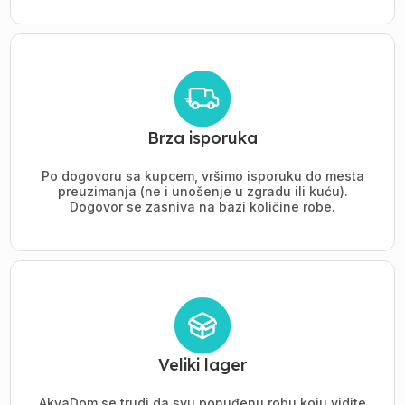
Brza isporuka
Po dogovoru sa kupcem, vršimo isporuku do mesta
preuzimanja (ne i unošenje u zgradu ili kuću).
Dogovor se zasniva na bazi količine robe.
Veliki lager
AkvaDom se trudi da svu ponuđenu robu koju vidite