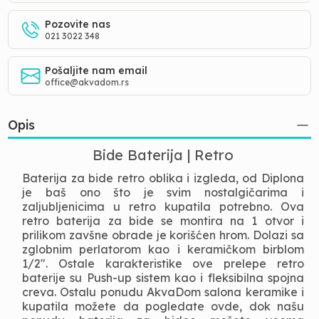
Pozovite nas
021 3022 348
Pošaljite nam email
office@akvadom.rs
Opis
Bide Baterija | Retro
Baterija za bide retro oblika i izgleda, od Diplona
je baš ono što je svim nostalgičarima i
zaljubljenicima u retro kupatila potrebno. Ova
retro baterija za bide se montira na 1 otvor i
prilikom zavšne obrade je korišćen hrom. Dolazi sa
zglobnim perlatorom kao i keramičkom birblom
1/2". Ostale karakteristike ove prelepe retro
baterije su Push-up sistem kao i fleksibilna spojna
creva. Ostalu ponudu AkvaDom salona keramike i
kupatila možete da pogledate ovde, dok našu