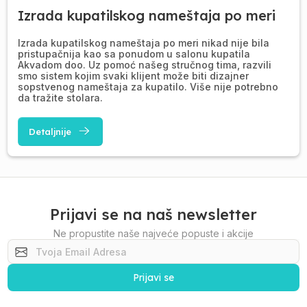
Izrada kupatilskog nameštaja po meri
Izrada kupatilskog nameštaja po meri nikad nije bila
pristupačnija kao sa ponudom u salonu kupatila
Akvadom doo. Uz pomoć našeg stručnog tima, razvili
smo sistem kojim svaki klijent može biti dizajner
sopstvenog nameštaja za kupatilo. Više nije potrebno
da tražite stolara.
Detaljnije
Prijavi se na naš newsletter
Ne propustite naše najveće popuste i akcije
Prijavi se