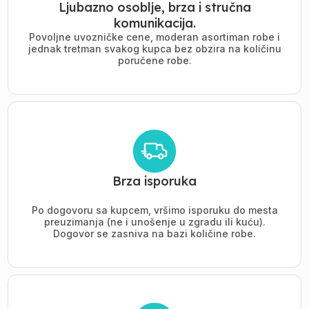
Ljubazno osoblje, brza i stručna
komunikacija.
Povoljne uvozničke cene, moderan asortiman robe i
jednak tretman svakog kupca bez obzira na količinu
poručene robe.
Brza isporuka
Po dogovoru sa kupcem, vršimo isporuku do mesta
preuzimanja (ne i unošenje u zgradu ili kuću).
Dogovor se zasniva na bazi količine robe.