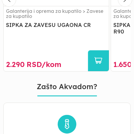
Galanterija i oprema za kupatilo
>
Zavese
Galanter
za kupatilo
za kupat
SIPKA ZA ZAVESU UGAONA CR
SIPKA
R90
2.290
RSD/
kom
1.650
Zašto Akvadom?