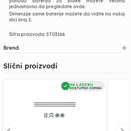
ponudu baterija za bidee možete veoma
jednostavno da pregledate ovde.
Dimenzije same baterije možete da vidite na našoj
slici broj 2.
Šifra proizvoda: ST03166
Brend
Slični proizvodi
SIPKA
SIPKA
NA LAGERU
ZA
ZA
DOSTUPNO ODMAH
ZAVESU
ZAVESU
UGAONA
POLUKR
CR
R90