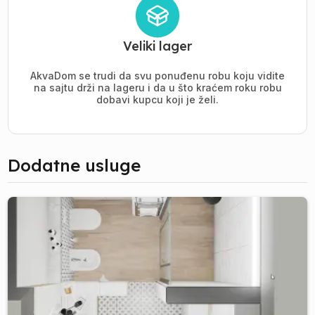
Veliki lager
AkvaDom se trudi da svu ponuđenu robu koju vidite
na sajtu drži na lageru i da u što kraćem roku robu
dobavi kupcu koji je želi.
Dodatne usluge