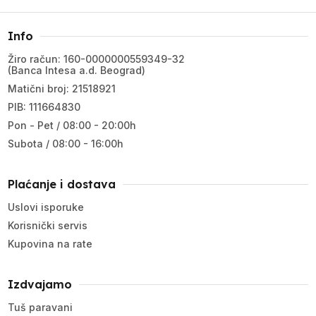
Info
Žiro račun: 160-0000000559349-32
(Banca Intesa a.d. Beograd)
Matični broj: 21518921
PIB: 111664830
Pon - Pet / 08:00 - 20:00h
Subota / 08:00 - 16:00h
Plaćanje i dostava
Uslovi isporuke
Korisnički servis
Kupovina na rate
Izdvajamo
Tuš paravani