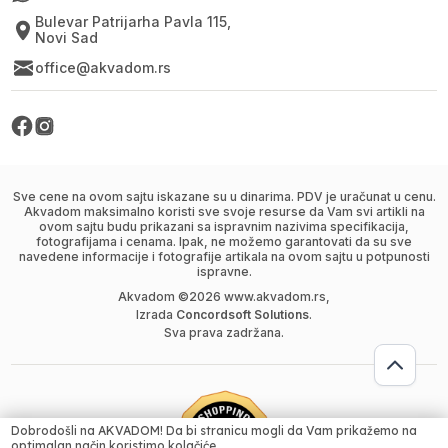
Bulevar Patrijarha Pavla 115,
Novi Sad
office@akvadom.rs
Sve cene na ovom sajtu iskazane su u dinarima. PDV je uračunat u cenu.
Akvadom maksimalno koristi sve svoje resurse da Vam svi artikli na
ovom sajtu budu prikazani sa ispravnim nazivima specifikacija,
fotografijama i cenama. Ipak, ne možemo garantovati da su sve
navedene informacije i fotografije artikala na ovom sajtu u potpunosti
ispravne.
Akvadom ©
2026
www.akvadom.rs,
Izrada
Concordsoft Solutions
.
Sva prava zadržana.
Dobrodošli na AKVADOM! Da bi stranicu mogli da Vam prikažemo na
optimalan način koristimo kolačiće.