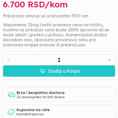
6.700
RSD/
kom
Prikazana cena je sa uračunatim PDV-om
Napomena: Zbog čestih promena cena na tržištu,
trudimo se prikazan cena bude 100% ispravna ali se
može desiti i greška u prikazu. Komercijalna služba
Akvadom doo, obavezno proverava cenu pre
izdavanja krajnje ponude ili predračuna.
1
Dodaj u korpu
Brza i besplatna dostava
Za iznose preko 50 000 dinara
Kupovina na rate
Kontaktirajte nas