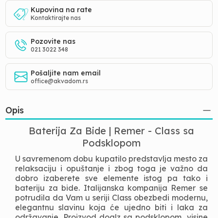
Kupovina na rate
Kontaktirajte nas
Pozovite nas
021 3022 348
Pošaljite nam email
office@akvadom.rs
Opis
Baterija Za Bide | Remer - Class sa
Podsklopom
U savremenom dobu kupatilo predstavlja mesto za
relaksaciju i opuštanje i zbog toga je važno da
dobro izaberete sve elemente istog pa tako i
bateriju za bide. Italijanska kompanija Remer se
potrudila da Vam u seriji Class obezbedi modernu,
elegantnu slavinu koja će ujedno biti i laka za
održavanje. Proizvod doalz sa podsklopom, visine