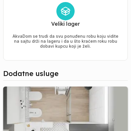
Veliki lager
AkvaDom se trudi da svu ponuđenu robu koju vidite
na sajtu drži na lageru i da u što kraćem roku robu
dobavi kupcu koji je želi.
Dodatne usluge