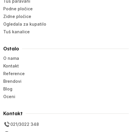
Tuš paravani
Podne pločice
Zidne pločice
Ogledala za kupatilo
Tuš kanalice
Ostalo
O nama
Kontakt
Reference
Brendovi
Blog
Oceni
Kontakt
021/3022 348