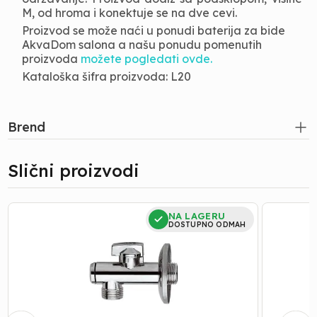
M, od hroma i konektuje se na dve cevi.
Proizvod se može naći u ponudi baterija za bide
AkvaDom salona a našu ponudu pomenutih
proizvoda
možete pogledati ovde.
Kataloška šifra proizvoda: L20
Brend
Slični proizvodi
EK
EK
NA LAGERU
VENTIL
VENTIL
DOSTUPNO ODMAH
RR
VM
FILTER
RR
1/2-
1/2
3/8
3/4
KUGLA
SA
FILTERO