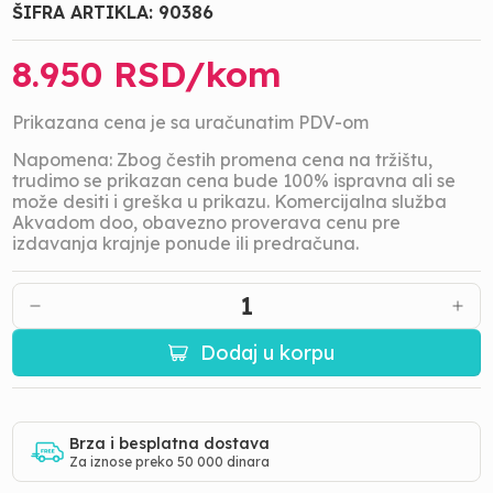
ŠIFRA ARTIKLA:
90386
8.950
RSD/
kom
Prikazana cena je sa uračunatim PDV-om
Napomena: Zbog čestih promena cena na tržištu,
trudimo se prikazan cena bude 100% ispravna ali se
može desiti i greška u prikazu. Komercijalna služba
Akvadom doo, obavezno proverava cenu pre
izdavanja krajnje ponude ili predračuna.
1
Dodaj u korpu
Brza i besplatna dostava
Za iznose preko 50 000 dinara