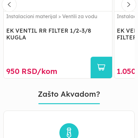
ZA
VES
MASINU
Instalacioni materijal
>
Ventili za vodu
Instalaci
EK VENTIL RR FILTER 1/2-3/8
EK VEN
KUGLA
FILTER
950
RSD/
kom
1.050
Zašto Akvadom?