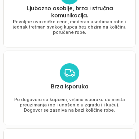
Ljubazno osoblje, brza i stručna
komunikacija.
Povoljne uvozničke cene, moderan asortiman robe i
jednak tretman svakog kupca bez obzira na količinu
poručene robe.
Brza isporuka
Po dogovoru sa kupcem, vršimo isporuku do mesta
preuzimanja (ne i unošenje u zgradu ili kuću).
Dogovor se zasniva na bazi količine robe.