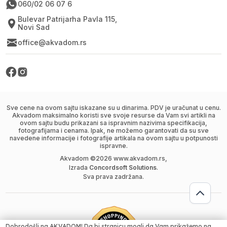
060/02 06 07 6
Bulevar Patrijarha Pavla 115,
Novi Sad
office@akvadom.rs
Sve cene na ovom sajtu iskazane su u dinarima. PDV je uračunat u cenu.
Akvadom maksimalno koristi sve svoje resurse da Vam svi artikli na
ovom sajtu budu prikazani sa ispravnim nazivima specifikacija,
fotografijama i cenama. Ipak, ne možemo garantovati da su sve
navedene informacije i fotografije artikala na ovom sajtu u potpunosti
ispravne.
Akvadom ©
2026
www.akvadom.rs,
Izrada
Concordsoft Solutions
.
Sva prava zadržana.
Dobrodošli na AKVADOM! Da bi stranicu mogli da Vam prikažemo na