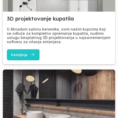
3D projektovanje kupatila
U Akvadom salonu keramike, svim našim kupcima koji
se odluče za kompletno opremanje kupatila, nudimo
uslugu besplatnog 3D projektovanja u najsavremenijem
softveru za crtanje enterijera.
Detaljnije