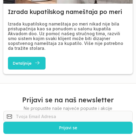
Izrada kupatilskog nameštaja po meri
Izrada kupatilskog nameštaja po meri nikad nije bila
pristupačnija kao sa ponudom u salonu kupatila
Akvadom doo. Uz pomoć našeg stručnog tima, razvili
smo sistem kojim svaki klijent može biti dizajner
sopstvenog nameštaja za kupatilo. Više nije potrebno
da tražite stolara.
Detaljnije
Prijavi se na naš newsletter
Ne propustite naše najveće popuste i akcije
Prijavi se